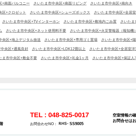
区+南面バルコニー
さいたま市中央区+南面リビング
さいたま市中央区+南向き
央区+クロゼット
さいたま市中央区+シューズボックス
さいたま市中央区+全居
さいたま市中央区+TVインターホン
さいたま市中央区+敷地内ごみ置
さいたま
ム
さいたま市中央区+ネット使用料不要
さいたま市中央区+火災警報器（報知機
中央区+地上デジタル放送
さいたま市中央区+専用ゴミ置場
さいたま市中央区+
市中央区+通風良好
さいたま市中央区+LDK12畳以上
さいたま市中央区+全居室洋
たま市中央区+敷金不要
さいたま市中央区+礼金1ヶ月
さいたま市中央区+保証人
TEL : 048-825-0017
空室情報の
お問合せは
階
SS9005
お問合わせNO：