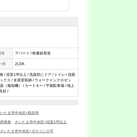
構造
アパート / 軽量鉄骨造
一例
2LDK
 / 浴室1坪以上 / 洗面所にドア / トイレ / 洗面
ズボックス / 全居室収納 / ウォークインクロゼッ
報器（報知機） / カードキー / 平面駐車場 / 地上
良好 /
いたま市中央区+脱衣所
暖房便座
さいたま市中央区+浴室1坪以上
さいたま市中央区+ガスコンロ可