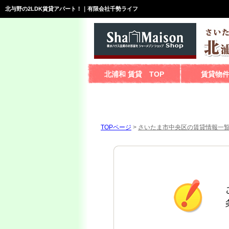
北与野の2LDK賃貸アパート！｜有限会社千勢ライフ
北浦和 賃貸 TOP
賃貸物
TOPページ
>
さいたま市中央区の賃貸情報一