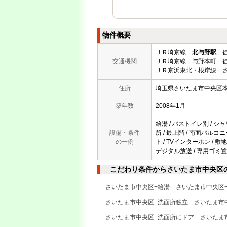
物件概要
ＪＲ埼京線
北与野駅
徒
交通機関
ＪＲ埼京線 与野本町 徒
ＪＲ京浜東北・根岸線 さ
住所
埼玉県さいたま市中央区
築年数
2008年1月
給湯 / バストイレ別 / シャ
設備・条件
所 / 最上階 / 南面バルコ
の一例
ト / TVインターホン / 
デジタル放送 / 専用ゴミ置場
こだわり条件からさいたま市中央区
さいたま市中央区+給湯
さいたま市中央区
さいたま市中央区+洗面所独立
さいたま市
さいたま市中央区+洗面所にドア
さいたま