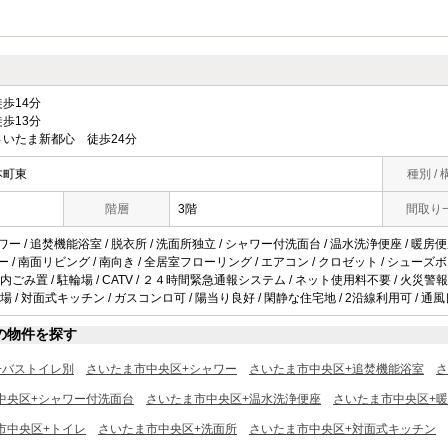
歩14分
歩13分
いたま新都心 徒歩24分
本町東
種別 / 
階層
3階
間取り
ワー / 追焚機能浴室 / 脱衣所 / 洗面所独立 / シャワー付洗面台 / 温水洗浄便座 / 暖房便座
ニー / 南面リビング / 南向き / 全居室フローリング / エアコン / クロゼット / シュー
敷地内ごみ置 / 駐輪場 / CATV / ２４時間緊急通報システム / ネット使用料不要 / 火災警
 / 対面式キッチン / ガスコンロ可 / 陽当り良好 / 閑静な住宅地 / 2沿線利用可 / 通風
の物件を探す
+バストイレ別
さいたま市中央区+シャワー
さいたま市中央区+追焚機能浴室
さ
中央区+シャワー付洗面台
さいたま市中央区+温水洗浄便座
さいたま市中央区+
市中央区+トイレ
さいたま市中央区+洗面所
さいたま市中央区+対面式キッチン