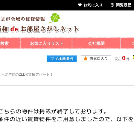
お気に入り
閲覧履歴
件検索
お気に入りリスト
会社概要
0
現在
件
覧
>
北与野の2LDK賃貸アパート！