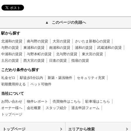
このページの先頭へ
駅から探す
北浦和の賃貸
南与野の賃貸
大宮の賃貸
さいたま新都心の賃貸
与野の賃貸
東浦和の賃貸
南浦和の賃貸
浦和の賃貸
武蔵浦和の賃貸
中浦和の賃貸
与野本町の賃貸
北与野の賃貸
東大宮の賃貸
土呂の賃貸
西大宮の賃貸
日進の賃貸
指扇の賃貸
こだわり条件から探す
礼金ゼロ
駅徒歩5分以内
新築・築浅物件
セキュリティ充実
初期費用抑える
ペット可物件
当社について
お問い合わせ
物件レポート
売買物件はこちら
駐車場はこちら
オーナー様へ
会社概要
スタッフ紹介
退去申請フォーム
トップページ
トップページ
エリアから検索