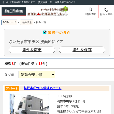
さいたま市中央区 洗面所にドア ｜賃貸物件一覧｜ 有限会社千勢ライフ
物件検索
お店へ連絡
TOPページ
>
物件検索
>
物件一覧
選択中の条件
さいたま市中央区 洗面所にドア
条件を変更
条件を保存
棟数
8
件 (総物件数：
13
件)
並び順 ：
与野本町の1K賃貸アパート
アパート
ＪＲ埼京線
与野本町駅
/ 徒歩6分
築年 6年 / 3階建
埼玉県さいたま市中央区本町西1