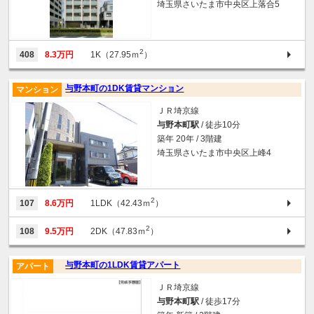
埼玉県さいたま市中央区上落合5
2
408
8.3万円
1K（27.95ｍ
）
与野本町の1DK賃貸マンション
マンション
ＪＲ埼京線
与野本町駅
/ 徒歩10分
築年 20年 / 3階建
埼玉県さいたま市中央区上峰4
2
107
8.6万円
1LDK（42.43ｍ
）
2
108
9.5万円
2DK（47.83ｍ
）
与野本町の1LDK賃貸アパート
アパート
ＪＲ埼京線
与野本町駅
/ 徒歩17分