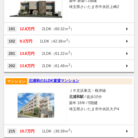
築年 新築 / 2階建
埼玉県さいたま市中央区上峰2
2
101
12.8万円
2LDK（60.32ｍ
）
2
102
9.3万円
1LDK（42.38ｍ
）
2
201
13.6万円
2LDK（61.22ｍ
）
2
202
13.6万円
2LDK（61.48ｍ
）
北浦和の1LDK賃貸マンション
マンション
ＪＲ京浜東北・根岸線
北浦和駅
/ 徒歩10分
築年 16年 / 5階建
埼玉県さいたま市中央区大戸4
2
215
10.7万円
1LDK（36.39ｍ
）