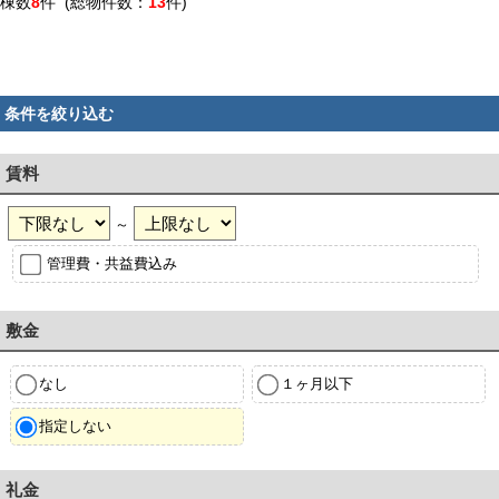
棟数
8
件 (総物件数：
13
件)
条件を絞り込む
賃料
～
管理費・共益費込み
敷金
なし
１ヶ月以下
指定しない
礼金