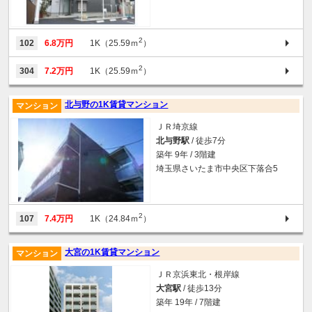
2
102
6.8万円
1K（25.59ｍ
）
2
304
7.2万円
1K（25.59ｍ
）
北与野の1K賃貸マンション
マンション
ＪＲ埼京線
北与野駅
/ 徒歩7分
築年 9年 / 3階建
埼玉県さいたま市中央区下落合5
2
107
7.4万円
1K（24.84ｍ
）
大宮の1K賃貸マンション
マンション
ＪＲ京浜東北・根岸線
大宮駅
/ 徒歩13分
築年 19年 / 7階建