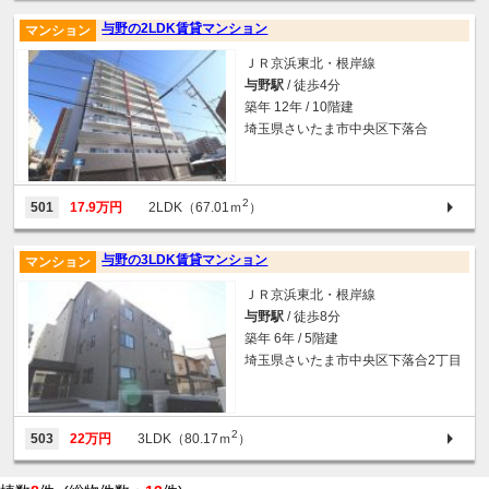
与野の2LDK賃貸マンション
マンション
ＪＲ京浜東北・根岸線
与野駅
/ 徒歩4分
築年 12年 / 10階建
埼玉県さいたま市中央区下落合
2
501
17.9万円
2LDK（67.01ｍ
）
与野の3LDK賃貸マンション
マンション
ＪＲ京浜東北・根岸線
与野駅
/ 徒歩8分
築年 6年 / 5階建
埼玉県さいたま市中央区下落合2丁目
2
503
22万円
3LDK（80.17ｍ
）