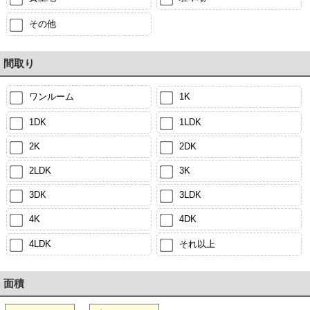
その他
間取り
ワンルーム
1K
1DK
1LDK
2K
2DK
2LDK
3K
3DK
3LDK
4K
4DK
4LDK
それ以上
面積