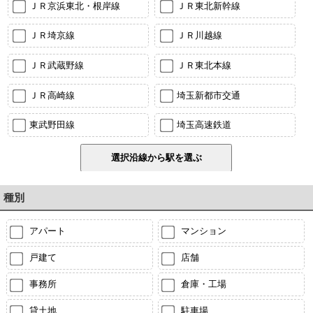
ＪＲ京浜東北・根岸線
ＪＲ東北新幹線
ＪＲ埼京線
ＪＲ川越線
ＪＲ武蔵野線
ＪＲ東北本線
ＪＲ高崎線
埼玉新都市交通
東武野田線
埼玉高速鉄道
種別
アパート
マンション
戸建て
店舗
事務所
倉庫・工場
貸土地
駐車場