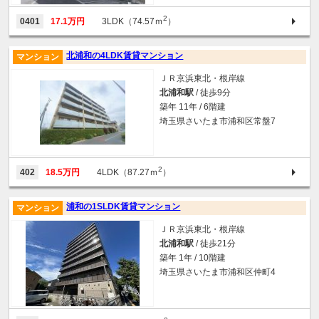
2
0401
17.1万円
3LDK（74.57ｍ
）
北浦和の4LDK賃貸マンション
マンション
ＪＲ京浜東北・根岸線
北浦和駅
/ 徒歩9分
築年 11年 / 6階建
埼玉県さいたま市浦和区常盤7
2
402
18.5万円
4LDK（87.27ｍ
）
浦和の1SLDK賃貸マンション
マンション
ＪＲ京浜東北・根岸線
北浦和駅
/ 徒歩21分
築年 1年 / 10階建
埼玉県さいたま市浦和区仲町4