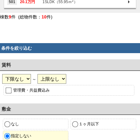
2
501
20.1万円
1SLDK（55.95ｍ
）
棟数
9
件 (総物件数：
10
件)
条件を絞り込む
賃料
～
管理費・共益費込み
敷金
なし
１ヶ月以下
指定しない