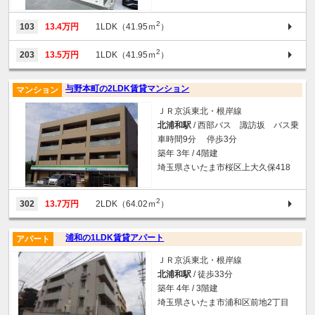
2
103
13.4万円
1LDK（41.95ｍ
）
2
203
13.5万円
1LDK（41.95ｍ
）
与野本町の2LDK賃貸マンション
マンション
ＪＲ京浜東北・根岸線
北浦和駅
/ 西部バス 諏訪坂 バス乗
車時間9分 停歩3分
築年 3年 / 4階建
埼玉県さいたま市桜区上大久保418
2
302
13.7万円
2LDK（64.02ｍ
）
浦和の1LDK賃貸アパート
アパート
ＪＲ京浜東北・根岸線
北浦和駅
/ 徒歩33分
築年 4年 / 3階建
埼玉県さいたま市浦和区前地2丁目