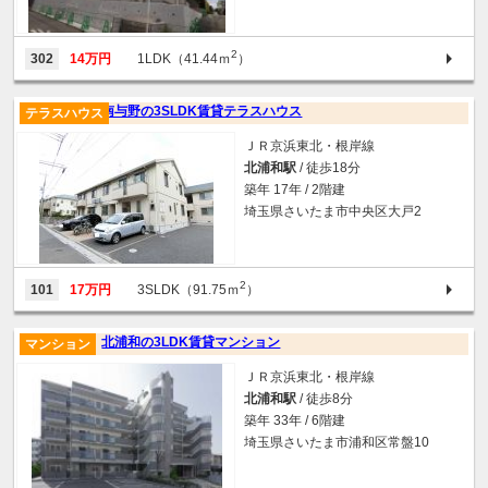
2
302
14万円
1LDK（41.44ｍ
）
南与野の3SLDK賃貸テラスハウス
テラスハウス
ＪＲ京浜東北・根岸線
北浦和駅
/ 徒歩18分
築年 17年 / 2階建
埼玉県さいたま市中央区大戸2
2
101
17万円
3SLDK（91.75ｍ
）
北浦和の3LDK賃貸マンション
マンション
ＪＲ京浜東北・根岸線
北浦和駅
/ 徒歩8分
築年 33年 / 6階建
埼玉県さいたま市浦和区常盤10