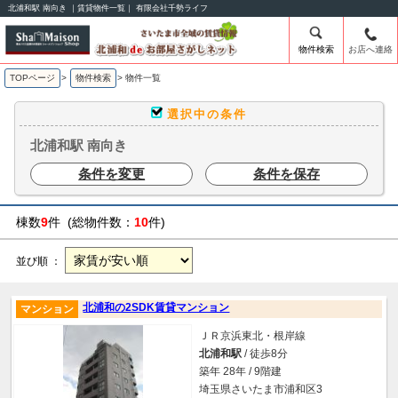
北浦和駅 南向き ｜賃貸物件一覧｜ 有限会社千勢ライフ
物件検索
お店へ連絡
TOPページ
>
物件検索
>
物件一覧
選択中の条件
北浦和駅 南向き
条件を変更
条件を保存
棟数
9
件 (総物件数：
10
件)
並び順 ：
北浦和の2SDK賃貸マンション
マンション
ＪＲ京浜東北・根岸線
北浦和駅
/ 徒歩8分
築年 28年 / 9階建
埼玉県さいたま市浦和区3