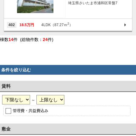
埼玉県さいたま市浦和区常盤7
2
402
18.5万円
4LDK（87.27ｍ
）
棟数
14
件 (総物件数：
24
件)
条件を絞り込む
賃料
～
管理費・共益費込み
敷金