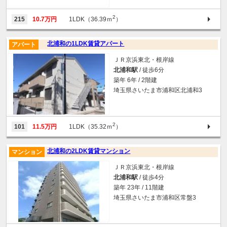
2
215
10.7万円
1LDK（36.39ｍ
）
北浦和の1LDK賃貸アパート
アパート
ＪＲ京浜東北・根岸線
北浦和駅
/ 徒歩6分
築年 6年 / 2階建
埼玉県さいたま市浦和区北浦和3
2
101
11.5万円
1LDK（35.32ｍ
）
北浦和の2LDK賃貸マンション
マンション
ＪＲ京浜東北・根岸線
北浦和駅
/ 徒歩4分
築年 23年 / 11階建
埼玉県さいたま市浦和区常盤3