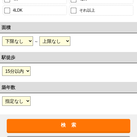
4LDK
それ以上
面積
～
駅徒歩
築年数