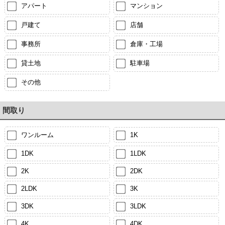
アパート
マンション
戸建て
店舗
事務所
倉庫・工場
貸土地
駐車場
その他
間取り
ワンルーム
1K
1DK
1LDK
2K
2DK
2LDK
3K
3DK
3LDK
4K
4DK