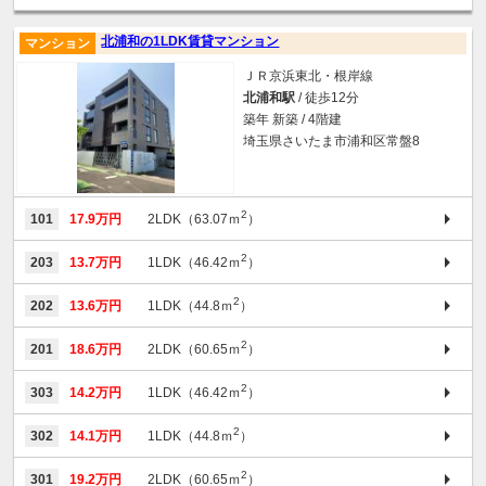
北浦和の1LDK賃貸マンション
マンション
ＪＲ京浜東北・根岸線
北浦和駅
/ 徒歩12分
築年 新築 / 4階建
埼玉県さいたま市浦和区常盤8
2
101
17.9万円
2LDK（63.07ｍ
）
2
203
13.7万円
1LDK（46.42ｍ
）
2
202
13.6万円
1LDK（44.8ｍ
）
2
201
18.6万円
2LDK（60.65ｍ
）
2
303
14.2万円
1LDK（46.42ｍ
）
2
302
14.1万円
1LDK（44.8ｍ
）
2
301
19.2万円
2LDK（60.65ｍ
）