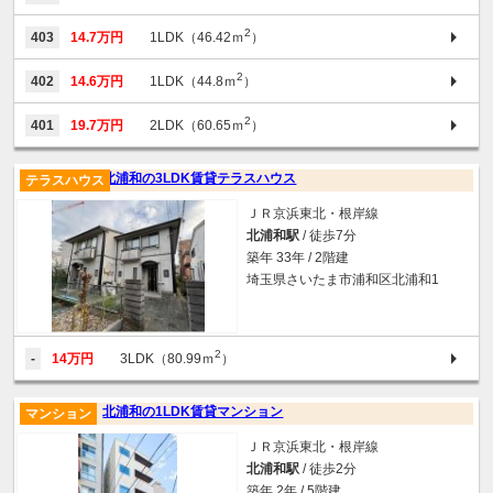
2
403
14.7万円
1LDK（46.42ｍ
）
2
402
14.6万円
1LDK（44.8ｍ
）
2
401
19.7万円
2LDK（60.65ｍ
）
北浦和の3LDK賃貸テラスハウス
テラスハウス
ＪＲ京浜東北・根岸線
北浦和駅
/ 徒歩7分
築年 33年 / 2階建
埼玉県さいたま市浦和区北浦和1
2
-
14万円
3LDK（80.99ｍ
）
北浦和の1LDK賃貸マンション
マンション
ＪＲ京浜東北・根岸線
北浦和駅
/ 徒歩2分
築年 2年 / 5階建