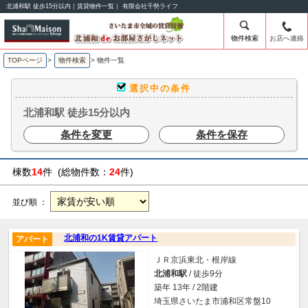
北浦和駅 徒歩15分以内｜賃貸物件一覧｜ 有限会社千勢ライフ
物件検索
お店へ連絡
TOPページ
>
物件検索
>
物件一覧
選択中の条件
北浦和駅 徒歩15分以内
条件を変更
条件を保存
棟数
14
件 (総物件数：
24
件)
並び順 ：
北浦和の1K賃貸アパート
アパート
ＪＲ京浜東北・根岸線
北浦和駅
/ 徒歩9分
築年 13年 / 2階建
埼玉県さいたま市浦和区常盤10