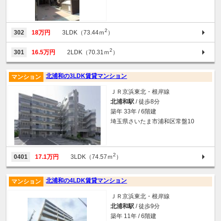
2
302
18万円
3LDK（73.44ｍ
）
2
301
16.5万円
2LDK（70.31ｍ
）
北浦和の3LDK賃貸マンション
マンション
ＪＲ京浜東北・根岸線
北浦和駅
/ 徒歩8分
築年 33年 / 6階建
埼玉県さいたま市浦和区常盤10
2
0401
17.1万円
3LDK（74.57ｍ
）
北浦和の4LDK賃貸マンション
マンション
ＪＲ京浜東北・根岸線
北浦和駅
/ 徒歩9分
築年 11年 / 6階建