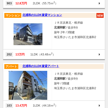
2
903
12.8万円
2LDK（55.75ｍ
）
北浦和の1LDK賃貸マンション
マンション
ＪＲ京浜東北・根岸線
北浦和駅
/ 徒歩9分
築年 2年 / 3階建
埼玉県さいたま市浦和区北浦和2
2
202
13万円
1LDK（43.48ｍ
）
北浦和の1LDK賃貸アパート
アパート
ＪＲ京浜東北・根岸線
北浦和駅
/ 徒歩9分
築年 / 3階建
埼玉県さいたま市浦和区北浦和2
2
103
13.4万円
1LDK（44.16ｍ
）