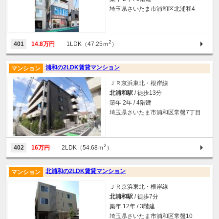
埼玉県さいたま市浦和区北浦和4
2
401
14.8万円
1LDK（47.25ｍ
）
浦和の2LDK賃貸マンション
マンション
ＪＲ京浜東北・根岸線
北浦和駅
/ 徒歩13分
築年 2年 / 4階建
埼玉県さいたま市浦和区常盤7丁目
2
402
16万円
2LDK（54.68ｍ
）
北浦和の2LDK賃貸マンション
マンション
ＪＲ京浜東北・根岸線
北浦和駅
/ 徒歩7分
築年 12年 / 3階建
埼玉県さいたま市浦和区常盤10