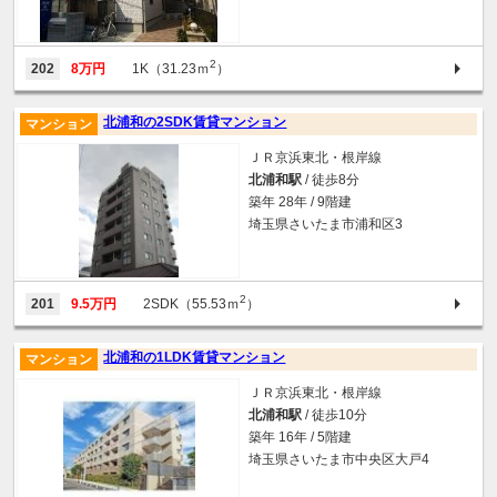
2
202
8万円
1K（31.23ｍ
）
北浦和の2SDK賃貸マンション
マンション
ＪＲ京浜東北・根岸線
北浦和駅
/ 徒歩8分
築年 28年 / 9階建
埼玉県さいたま市浦和区3
2
201
9.5万円
2SDK（55.53ｍ
）
北浦和の1LDK賃貸マンション
マンション
ＪＲ京浜東北・根岸線
北浦和駅
/ 徒歩10分
築年 16年 / 5階建
埼玉県さいたま市中央区大戸4