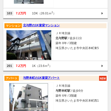
2
103
7.2万円
1DK（26.01ｍ
）
北与野の1K賃貸マンション
マンション
ＪＲ埼京線
北与野駅
/ 徒歩11分
築年 8年 / 3階建
埼玉県さいたま市中央区本町東5
2
201
7.2万円
1K（23.6ｍ
）
与野本町の1K賃貸アパート
アパート
ＪＲ埼京線
与野本町駅
/ 徒歩6分
築年 6年 / 3階建
埼玉県さいたま市中央区本町西1