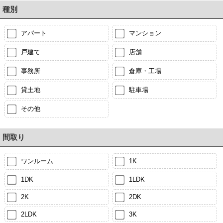
種別
アパート
マンション
戸建て
店舗
事務所
倉庫・工場
貸土地
駐車場
その他
間取り
ワンルーム
1K
1DK
1LDK
2K
2DK
2LDK
3K