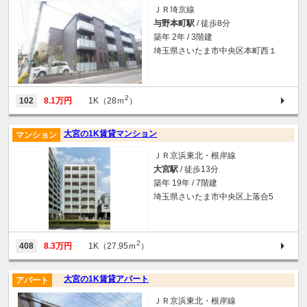
ＪＲ埼京線
与野本町駅
/ 徒歩8分
築年 2年 / 3階建
埼玉県さいたま市中央区本町西１
2
102
8.1万円
1K（28ｍ
）
大宮の1K賃貸マンション
マンション
ＪＲ京浜東北・根岸線
大宮駅
/ 徒歩13分
築年 19年 / 7階建
埼玉県さいたま市中央区上落合5
2
408
8.3万円
1K（27.95ｍ
）
大宮の1K賃貸アパート
アパート
ＪＲ京浜東北・根岸線