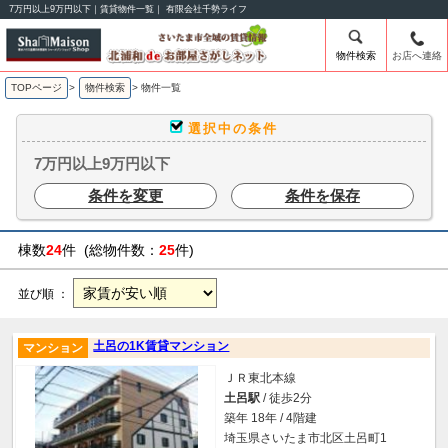
7万円以上9万円以下｜賃貸物件一覧｜ 有限会社千勢ライフ
物件検索
お店へ連絡
TOPページ
>
物件検索
>
物件一覧
選択中の条件
7万円以上9万円以下
条件を変更
条件を保存
棟数
24
件 (総物件数：
25
件)
並び順 ：
土呂の1K賃貸マンション
マンション
ＪＲ東北本線
土呂駅
/ 徒歩2分
築年 18年 / 4階建
埼玉県さいたま市北区土呂町1