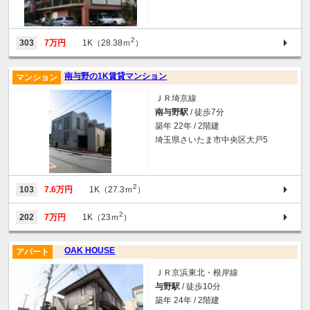
2
303
7万円
1K（28.38ｍ
）
南与野の1K賃貸マンション
マンション
ＪＲ埼京線
南与野駅
/ 徒歩7分
築年 22年 / 2階建
埼玉県さいたま市中央区大戸5
2
103
7.6万円
1K（27.3ｍ
）
2
202
7万円
1K（23ｍ
）
OAK HOUSE
アパート
ＪＲ京浜東北・根岸線
与野駅
/ 徒歩10分
築年 24年 / 2階建