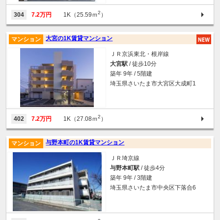
2
304
7.2万円
1K（25.59ｍ
）
大宮の1K賃貸マンション
マンション
ＪＲ京浜東北・根岸線
大宮駅
/ 徒歩10分
築年 9年 / 5階建
埼玉県さいたま市大宮区大成町1
2
402
7.2万円
1K（27.08ｍ
）
与野本町の1K賃貸マンション
マンション
ＪＲ埼京線
与野本町駅
/ 徒歩4分
築年 9年 / 3階建
埼玉県さいたま市中央区下落合6