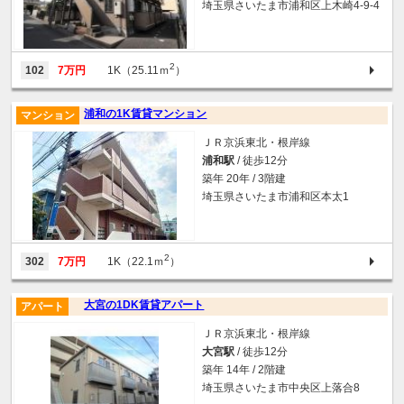
埼玉県さいたま市浦和区上木崎4-9-4
2
102
7万円
1K（25.11ｍ
）
浦和の1K賃貸マンション
マンション
ＪＲ京浜東北・根岸線
浦和駅
/ 徒歩12分
築年 20年 / 3階建
埼玉県さいたま市浦和区本太1
2
302
7万円
1K（22.1ｍ
）
大宮の1DK賃貸アパート
アパート
ＪＲ京浜東北・根岸線
大宮駅
/ 徒歩12分
築年 14年 / 2階建
埼玉県さいたま市中央区上落合8