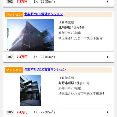
2
302
7.3万円
1K（22.35ｍ
）
北与野の1K賃貸マンション
マンション
ＪＲ埼京線
北与野駅
/ 徒歩7分
築年 9年 / 3階建
埼玉県さいたま市中央区下落合5
2
107
7.4万円
1K（24.84ｍ
）
与野本町の1K賃貸マンション
マンション
ＪＲ埼京線
与野本町駅
/ 徒歩10分
築年 8年 / 3階建
埼玉県さいたま市中央区本町東4
2
105
7.4万円
1K（27.32ｍ
）