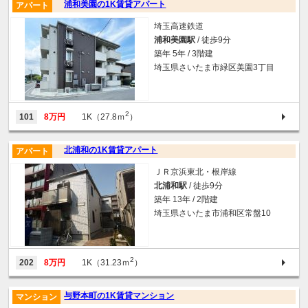
浦和美園の1K賃貸アパート
アパート
埼玉高速鉄道
浦和美園駅
/ 徒歩9分
築年 5年 / 3階建
埼玉県さいたま市緑区美園3丁目
2
101
8万円
1K（27.8ｍ
）
北浦和の1K賃貸アパート
アパート
ＪＲ京浜東北・根岸線
北浦和駅
/ 徒歩9分
築年 13年 / 2階建
埼玉県さいたま市浦和区常盤10
2
202
8万円
1K（31.23ｍ
）
与野本町の1K賃貸マンション
マンション