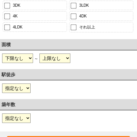
3DK
3LDK
4K
4DK
4LDK
それ以上
面積
～
駅徒歩
築年数