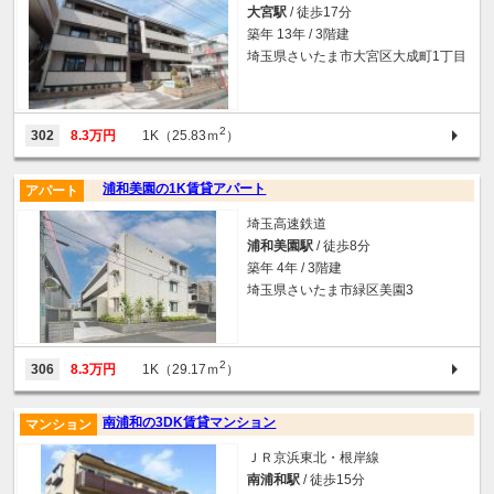
大宮駅
/ 徒歩17分
築年 13年 / 3階建
埼玉県さいたま市大宮区大成町1丁目
2
302
8.3万円
1K（25.83ｍ
）
浦和美園の1K賃貸アパート
アパート
埼玉高速鉄道
浦和美園駅
/ 徒歩8分
築年 4年 / 3階建
埼玉県さいたま市緑区美園3
2
306
8.3万円
1K（29.17ｍ
）
南浦和の3DK賃貸マンション
マンション
ＪＲ京浜東北・根岸線
南浦和駅
/ 徒歩15分