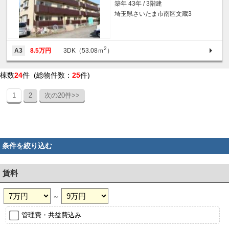
築年 43年 / 3階建
埼玉県さいたま市南区文蔵3
2
A3
8.5万円
3DK（53.08ｍ
）
棟数
24
件 (総物件数：
25
件)
1
2
次の20件>>
条件を絞り込む
賃料
～
管理費・共益費込み