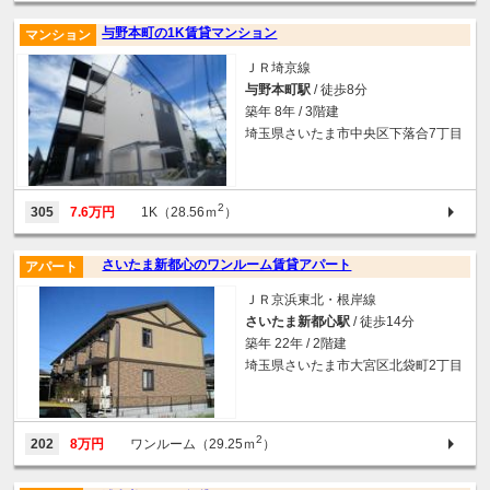
与野本町の1K賃貸マンション
マンション
ＪＲ埼京線
与野本町駅
/ 徒歩8分
築年 8年 / 3階建
埼玉県さいたま市中央区下落合7丁目
2
305
7.6万円
1K（28.56ｍ
）
さいたま新都心のワンルーム賃貸アパート
アパート
ＪＲ京浜東北・根岸線
さいたま新都心駅
/ 徒歩14分
築年 22年 / 2階建
埼玉県さいたま市大宮区北袋町2丁目
2
202
8万円
ワンルーム（29.25ｍ
）