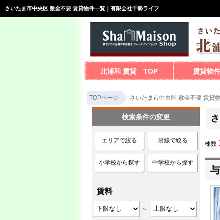
さいたま市中央区 敷金不要 賃貸物件一覧｜有限会社千勢ライフ
北浦和 賃貸 TOP
賃貸物
TOPページ
さいたま市中央区 敷金不要 賃貸
検索条件の変更
さ
エリアで絞る
沿線で絞る
棟数
小学校から探す
中学校から探す
与
賃料
～