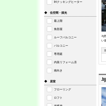
IHクッキングヒーター
◆ 住空間・採光
最上階
角部屋
与
ルーフバルコニー
い
バルコニー
専用庭
内装リフォーム済
南向き
与
◆ 居室
フローリング
ロフト