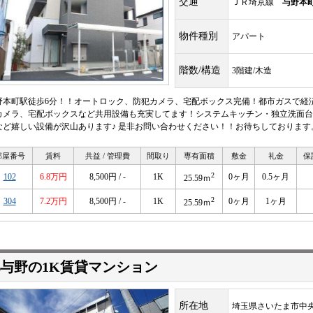
交通
ＪＲ埼京線
与野本
物件種別
アパート
階数/構造
3階建/木造
野本町駅徒歩6分！！オートロック、防犯カメラ、宅配ボックス完備！都市ガスで経
カメラ、宅配ボックスなど共用設備も充実してます！システムキッチン・独立洗面台
など嬉しい設備が沢山あります♪ 是非お問い合わせください！！お待ちしております
部屋番号
賃料
共益 / 管理費
間取り
専有面積
敷金
礼金
保
2
102
6.8万円
8,500円 / -
1K
0ヶ月
0.5ヶ月
25.59ｍ
2
304
7.2万円
8,500円 / -
1K
0ヶ月
1ヶ月
25.59ｍ
与野の1K賃貸マンション
所在地
埼玉県さいたま市中央