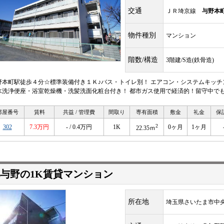
交通
ＪＲ埼京線
与野本
物件種別
マンション
階数/構造
3階建/S造(鉄骨造)
野本町駅徒歩４分☆標準装備付き１Ｋ♪バス・トイレ別！ エアコン・システムキッ
水洗浄便座・浴室乾燥機・洗髪洗面化粧台付き！ 都市ガス使用で経済的！留守中で
部屋番号
賃料
共益 / 管理費
間取り
専有面積
敷金
礼金
保
2
302
7.3万円
- / 0.4万円
1K
0ヶ月
1ヶ月
22.35ｍ
与野の1K賃貸マンション
所在地
埼玉県さいたま市中央