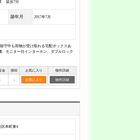
駅
徒歩7分
築年月
2017年7月
！留守中も荷物が受け取れる宅配ボックスあ
機、モニター付インターホン、ダブルロック
証金
償却
お気に入り
物件詳細
-
-
お気に入り
物件詳細
区本町東4