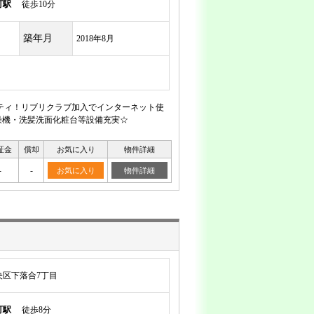
町駅
徒歩10分
築年月
2018年8月
リティ！リブリクラブ加入でインターネット使
燥機・洗髪洗面化粧台等設備充実☆
証金
償却
お気に入り
物件詳細
-
-
お気に入り
物件詳細
央区下落合7丁目
町駅
徒歩8分