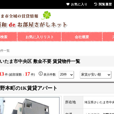
お気に入り
閲覧履歴
件検索
お気に入りリスト
会社概要
物件一覧
いたま市中央区 敷金不要 賃貸物件一覧
13
17
件 (総部屋数：
件)
表示件数
野本町の1K賃貸アパート
所在地
埼玉県さいたま市中央