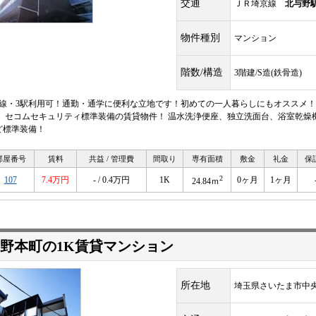
交通
ＪＲ埼京線
北与野
物件種別
マンション
階数/構造
3階建/S造(鉄骨造)
路線・3駅利用可！通勤・通学に便利な立地です！初めての一人暮らしにもオススメ
！ セコムセキュリティ標準装備の賃貸物件！ 温水洗浄便座、独立洗面台、浴室乾燥
ど標準装備！
部屋番号
賃料
共益 / 管理費
間取り
専有面積
敷金
礼金
保
2
107
7.4万円
- / 0.4万円
1K
0ヶ月
1ヶ月
24.84ｍ
野本町の1K賃貸マンション
所在地
埼玉県さいたま市中央