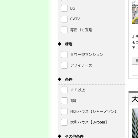
BS
CATV
専用ゴミ置場
ホ
モ
◆ 構造
ア
タワー型マンション
デザイナーズ
◆ 条件
２Ｆ以上
大
1階
積水ハウス【シャーメゾン】
大和ハウス【D-room】
◆ その他条件