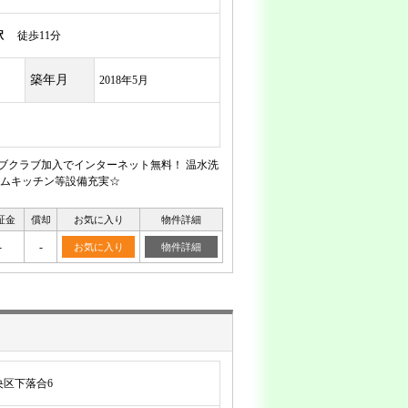
駅
徒歩11分
築年月
2018年5月
リブクラブ加入でインターネット無料！ 温水洗
ムキッチン等設備充実☆
証金
償却
お気に入り
物件詳細
-
-
お気に入り
物件詳細
区下落合6