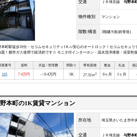
交通
ＪＲ埼京線
与野本
物件種別
マンション
階数/構造
3階建/S造(鉄骨造)
野本町駅徒歩10分・セコムセキュリティ1Ｋ♪♪安心のオートロック！セコムセキュ
放題！都市ガス使用で経済的です☆ モニタ付インターホン・温水洗浄便座・浴室乾
部屋番号
賃料
共益 / 管理費
間取り
専有面積
敷金
礼金
保
2
105
7.4万円
- / 0.4万円
1K
0ヶ月
1ヶ月
27.32ｍ
野本町の1K賃貸マンション
所在地
埼玉県さいたま市中
交通
ＪＲ埼京線
与野本