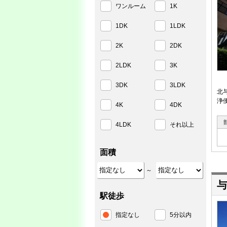
ワンルーム
1K
1DK
1LDK
2K
2DK
2LDK
3K
3DK
3LDK
北
浄
4K
4DK
4LDK
それ以上
面積
～
与
駅徒歩
指定なし
5分以内