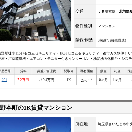
交通
ＪＲ埼京線
北与野
物件種別
マンション
階数/構造
3階建/S造(鉄骨造)
与野駅徒歩11分♪セコムセキュリティ・1K♪♪セコムセキュリティ！都市ガス物件！
便座・浴室乾燥機・エアコン・モニター付きインターホン・洗髪洗面化粧台・システ
部屋番号
賃料
共益 / 管理費
間取り
専有面積
敷金
礼金
保
2
201
7.2万円
- / 0.4万円
1K
0ヶ月
1ヶ月
23.6ｍ
野本町の1K賃貸マンション
所在地
埼玉県さいたま市中央