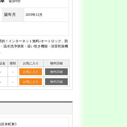
町駅
徒歩6分
築年月
2019年12月
済的！インターネット無料♪オートロック、防
・温水洗浄便座・追い炊き機能・浴室乾燥機
。
証金
償却
お気に入り
物件詳細
-
-
お気に入り
物件詳細
-
-
お気に入り
物件詳細
区本町東5