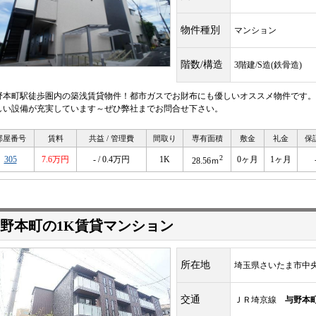
物件種別
マンション
階数/構造
3階建/S造(鉄骨造)
野本町駅徒歩圏内の築浅賃貸物件！都市ガスでお財布にも優しいオススメ物件です。
しい設備が充実しています～ぜひ弊社までお問合せ下さい。
部屋番号
賃料
共益 / 管理費
間取り
専有面積
敷金
礼金
保
2
305
7.6万円
- / 0.4万円
1K
0ヶ月
1ヶ月
28.56ｍ
野本町の1K賃貸マンション
所在地
埼玉県さいたま市中
交通
ＪＲ埼京線
与野本