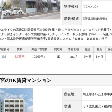
物件種別
マンション
階数/構造
3階建/S造(鉄骨造)
テルライクの高級ZEH賃貸住宅☆2024年築・1Kに空きが出ますよ～☆ペット飼養可
ニター付きインターホンで防犯対策バッチリ♪ インターネット無料（Wi-Fi）・宅配
コン・温水洗浄暖房便座等設備充実♪高遮音床システム「ＳＨＡＩＤＤ５５」使用！
部屋番号
賃料
共益 / 管理費
間取り
専有面積
敷金
礼金
保
2
102
8.1万円
10,000円 / -
1K
0ヶ月
1ヶ月
28ｍ
宮の1K賃貸マンション
所在地
埼玉県さいたま市中央
交通
ＪＲ京浜東北・根