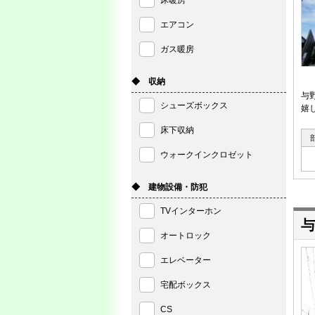
床暖房
エアコン
ガス暖房
◆ 収納
与
シューズボックス
嬉
床下収納
ウォークインクロゼット
◆ 建物設備・防犯
TVインターホン
与
オートロック
エレベーター
宅配ボックス
CS