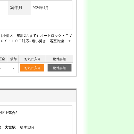
築年月
2024年4月
♪（小型犬・猫計2匹まで）オートロック・ＴＶ
ＢＯＸ・ＩＯＴ対応♪ 追い焚き・浴室乾燥・エ
証金
償却
お気に入り
物件詳細
-
-
お気に入り
物件詳細
区上落合5
岸線
大宮駅
徒歩13分