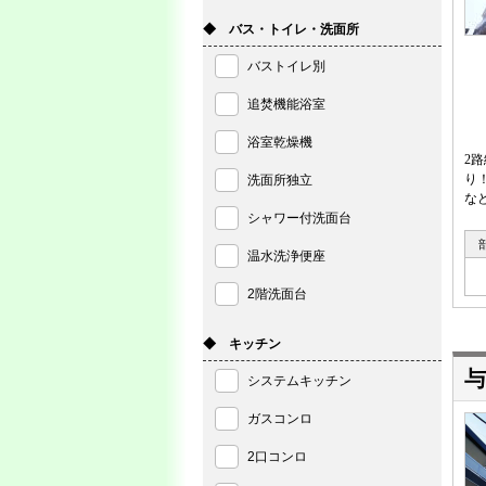
◆ バス・トイレ・洗面所
バストイレ別
追焚機能浴室
浴室乾燥機
2
り
洗面所独立
な
シャワー付洗面台
温水洗浄便座
2階洗面台
◆ キッチン
与
システムキッチン
ガスコンロ
2口コンロ