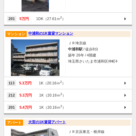
2
201
5万円
1DK（27.61ｍ
）
中浦和の1K賃貸マンション
マンション
ＪＲ埼京線
中浦和駅
/ 徒歩8分
築年 26年 / 4階建
埼玉県さいたま市浦和区仲町4
2
113
5.3万円
1K（20.16ｍ
）
2
212
5.3万円
1K（20.16ｍ
）
2
201
5.4万円
1K（20.16ｍ
）
大宮の1K賃貸アパート
アパート
ＪＲ京浜東北・根岸線