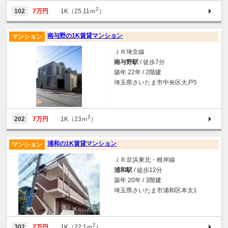
2
102
7万円
1K（25.11ｍ
）
南与野の1K賃貸マンション
マンション
ＪＲ埼京線
南与野駅
/ 徒歩7分
築年 22年 / 2階建
埼玉県さいたま市中央区大戸5
2
202
7万円
1K（23ｍ
）
浦和の1K賃貸マンション
マンション
ＪＲ京浜東北・根岸線
浦和駅
/ 徒歩12分
築年 20年 / 3階建
埼玉県さいたま市浦和区本太1
2
302
7万円
1K（22.1ｍ
）