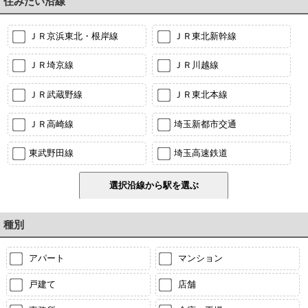
住みたい沿線
ＪＲ京浜東北・根岸線
ＪＲ東北新幹線
ＪＲ埼京線
ＪＲ川越線
ＪＲ武蔵野線
ＪＲ東北本線
ＪＲ高崎線
埼玉新都市交通
東武野田線
埼玉高速鉄道
種別
アパート
マンション
戸建て
店舗