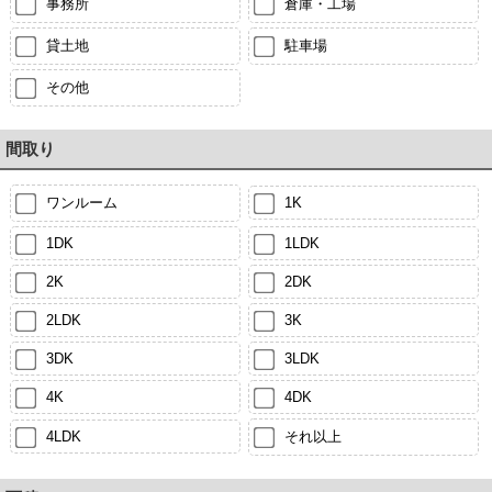
事務所
倉庫・工場
貸土地
駐車場
その他
間取り
ワンルーム
1K
1DK
1LDK
2K
2DK
2LDK
3K
3DK
3LDK
4K
4DK
4LDK
それ以上