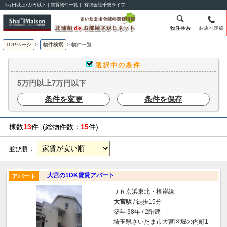
5万円以上7万円以下｜賃貸物件一覧｜ 有限会社千勢ライフ
物件検索
お店へ連絡
TOPページ
>
物件検索
>
物件一覧
選択中の条件
5万円以上7万円以下
条件を変更
条件を保存
棟数
13
件 (総物件数：
15
件)
並び順 ：
大宮の1DK賃貸アパート
アパート
ＪＲ京浜東北・根岸線
大宮駅
/ 徒歩15分
築年 38年 / 2階建
埼玉県さいたま市大宮区堀の内町1