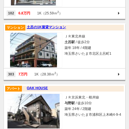
2
102
6.8万円
1K（25.59ｍ
）
土呂の1K賃貸マンション
マンション
ＪＲ東北本線
土呂駅
/ 徒歩2分
築年 18年 / 4階建
埼玉県さいたま市北区土呂町1
2
303
7万円
1K（28.38ｍ
）
OAK HOUSE
アパート
ＪＲ京浜東北・根岸線
与野駅
/ 徒歩10分
築年 24年 / 2階建
埼玉県さいたま市浦和区上木崎4-9-4