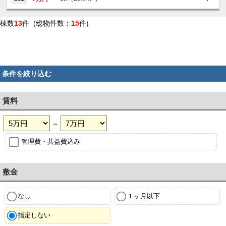
棟数
13
件 (総物件数：
15
件)
条件を絞り込む
賃料
～
管理費・共益費込み
敷金
なし
１ヶ月以下
指定しない