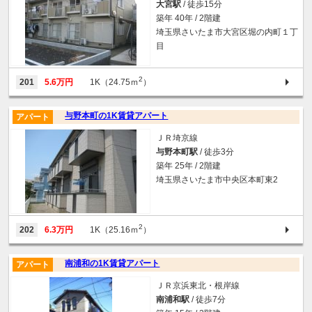
大宮駅
/ 徒歩15分
築年 40年 / 2階建
埼玉県さいたま市大宮区堀の内町１丁
目
2
201
5.6万円
1K（24.75ｍ
）
与野本町の1K賃貸アパート
アパート
ＪＲ埼京線
与野本町駅
/ 徒歩3分
築年 25年 / 2階建
埼玉県さいたま市中央区本町東2
2
202
6.3万円
1K（25.16ｍ
）
南浦和の1K賃貸アパート
アパート
ＪＲ京浜東北・根岸線
南浦和駅
/ 徒歩7分