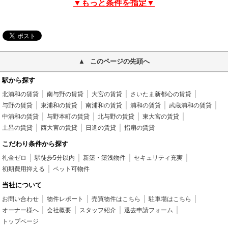
▼もっと条件を指定▼
このページの先頭へ
駅から探す
北浦和の賃貸
南与野の賃貸
大宮の賃貸
さいたま新都心の賃貸
与野の賃貸
東浦和の賃貸
南浦和の賃貸
浦和の賃貸
武蔵浦和の賃貸
中浦和の賃貸
与野本町の賃貸
北与野の賃貸
東大宮の賃貸
土呂の賃貸
西大宮の賃貸
日進の賃貸
指扇の賃貸
こだわり条件から探す
礼金ゼロ
駅徒歩5分以内
新築・築浅物件
セキュリティ充実
初期費用抑える
ペット可物件
当社について
お問い合わせ
物件レポート
売買物件はこちら
駐車場はこちら
オーナー様へ
会社概要
スタッフ紹介
退去申請フォーム
トップページ