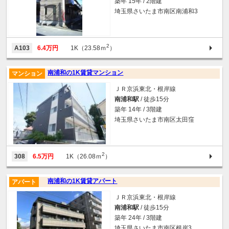
築年 15年 / 2階建
埼玉県さいたま市南区南浦和3
2
A103
6.4万円
1K（23.58ｍ
）
南浦和の1K賃貸マンション
マンション
ＪＲ京浜東北・根岸線
南浦和駅
/ 徒歩15分
築年 14年 / 3階建
埼玉県さいたま市南区太田窪
2
308
6.5万円
1K（26.08ｍ
）
南浦和の1K賃貸アパート
アパート
ＪＲ京浜東北・根岸線
南浦和駅
/ 徒歩15分
築年 24年 / 3階建
埼玉県さいたま市南区根岸3