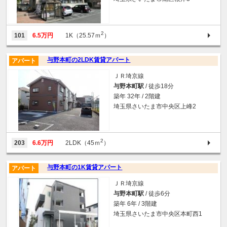
2
101
6.5万円
1K（25.57ｍ
）
与野本町の2LDK賃貸アパート
アパート
ＪＲ埼京線
与野本町駅
/ 徒歩18分
築年 32年 / 2階建
埼玉県さいたま市中央区上峰2
2
203
6.6万円
2LDK（45ｍ
）
与野本町の1K賃貸アパート
アパート
ＪＲ埼京線
与野本町駅
/ 徒歩6分
築年 6年 / 3階建
埼玉県さいたま市中央区本町西1