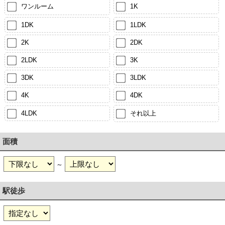
ワンルーム
1K
1DK
1LDK
2K
2DK
2LDK
3K
3DK
3LDK
4K
4DK
4LDK
それ以上
面積
～
駅徒歩