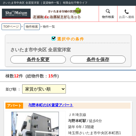
さいたま市中央区 全居室洋室 ｜賃貸物件一覧｜ 有限会社千勢ライフ
物件検索
お店へ連絡
TOPページ
>
物件検索
>
物件一覧
選択中の条件
さいたま市中央区 全居室洋室
条件を変更
条件を保存
棟数
12
件 (総物件数：
15
件)
並び順 ：
与野本町の1K賃貸アパート
アパート
ＪＲ埼京線
与野本町駅
/ 徒歩6分
築年 6年 / 3階建
埼玉県さいたま市中央区本町西1