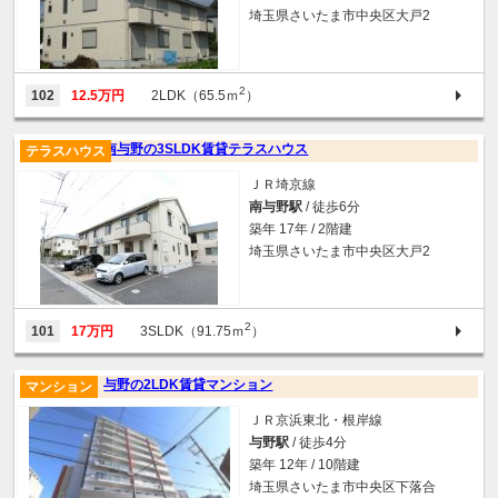
埼玉県さいたま市中央区大戸2
2
102
12.5万円
2LDK（65.5ｍ
）
南与野の3SLDK賃貸テラスハウス
テラスハウス
ＪＲ埼京線
南与野駅
/ 徒歩6分
築年 17年 / 2階建
埼玉県さいたま市中央区大戸2
2
101
17万円
3SLDK（91.75ｍ
）
与野の2LDK賃貸マンション
マンション
ＪＲ京浜東北・根岸線
与野駅
/ 徒歩4分
築年 12年 / 10階建
埼玉県さいたま市中央区下落合