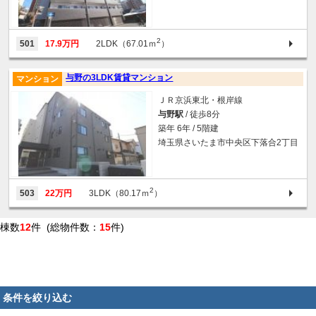
2
501
17.9万円
2LDK（67.01ｍ
）
与野の3LDK賃貸マンション
マンション
ＪＲ京浜東北・根岸線
与野駅
/ 徒歩8分
築年 6年 / 5階建
埼玉県さいたま市中央区下落合2丁目
2
503
22万円
3LDK（80.17ｍ
）
棟数
12
件 (総物件数：
15
件)
条件を絞り込む