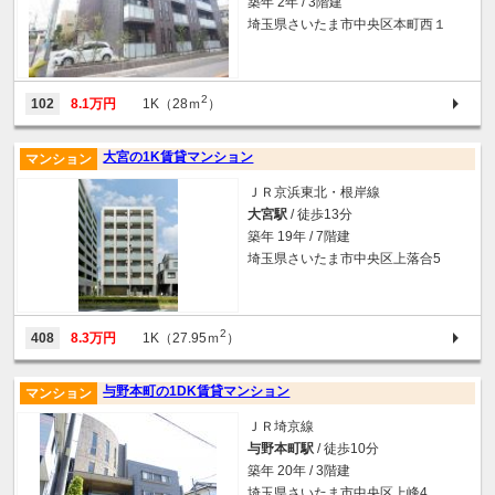
築年 2年 / 3階建
埼玉県さいたま市中央区本町西１
2
102
8.1万円
1K（28ｍ
）
大宮の1K賃貸マンション
マンション
ＪＲ京浜東北・根岸線
大宮駅
/ 徒歩13分
築年 19年 / 7階建
埼玉県さいたま市中央区上落合5
2
408
8.3万円
1K（27.95ｍ
）
与野本町の1DK賃貸マンション
マンション
ＪＲ埼京線
与野本町駅
/ 徒歩10分
築年 20年 / 3階建
埼玉県さいたま市中央区上峰4