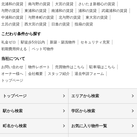
北浦和の賃貸
南与野の賃貸
大宮の賃貸
さいたま新都心の賃貸
与野の賃貸
東浦和の賃貸
南浦和の賃貸
浦和の賃貸
武蔵浦和の賃貸
中浦和の賃貸
与野本町の賃貸
北与野の賃貸
東大宮の賃貸
土呂の賃貸
西大宮の賃貸
日進の賃貸
指扇の賃貸
こだわり条件から探す
礼金ゼロ
駅徒歩5分以内
新築・築浅物件
セキュリティ充実
初期費用抑える
ペット可物件
当社について
お問い合わせ
物件レポート
売買物件はこちら
駐車場はこちら
オーナー様へ
会社概要
スタッフ紹介
退去申請フォーム
トップページ
トップページ
エリアから検索
駅から検索
学区から検索
町名から検索
お気に入り物件一覧