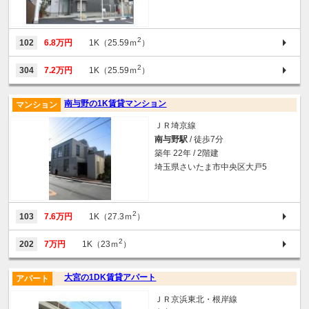
2
102
6.8万円
1K（25.59ｍ
）
2
304
7.2万円
1K（25.59ｍ
）
南与野の1K賃貸マンション
マンション
ＪＲ埼京線
南与野駅
/ 徒歩7分
築年 22年 / 2階建
埼玉県さいたま市中央区大戸5
2
103
7.6万円
1K（27.3ｍ
）
2
202
7万円
1K（23ｍ
）
大宮の1DK賃貸アパート
アパート
ＪＲ京浜東北・根岸線