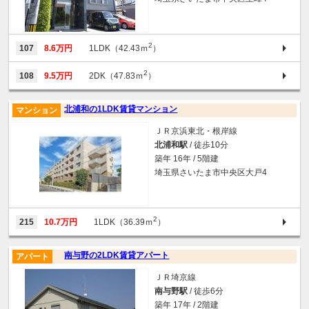
2
107
8.6万円
1LDK（42.43ｍ
）
2
108
9.5万円
2DK（47.83ｍ
）
北浦和の1LDK賃貸マンション
マンション
ＪＲ京浜東北・根岸線
北浦和駅
/ 徒歩10分
築年 16年 / 5階建
埼玉県さいたま市中央区大戸4
2
215
10.7万円
1LDK（36.39ｍ
）
南与野の2LDK賃貸アパート
アパート
ＪＲ埼京線
南与野駅
/ 徒歩6分
築年 17年 / 2階建