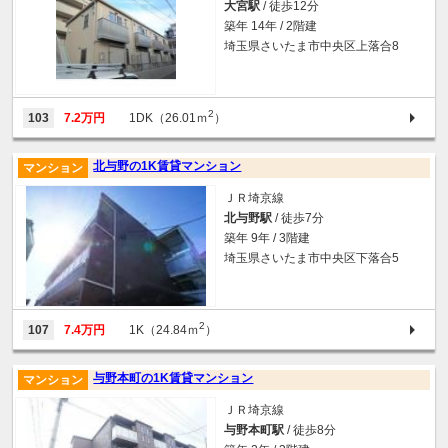
大宮駅
/ 徒歩12分
築年 14年 / 2階建
埼玉県さいたま市中央区上落合8
2
103
7.2万円
1DK（26.01ｍ
）
北与野の1K賃貸マンション
マンション
ＪＲ埼京線
北与野駅
/ 徒歩7分
築年 9年 / 3階建
埼玉県さいたま市中央区下落合5
2
107
7.4万円
1K（24.84ｍ
）
与野本町の1K賃貸マンション
マンション
ＪＲ埼京線
与野本町駅
/ 徒歩8分