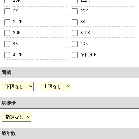
1DK
1LDK
2K
2DK
2LDK
3K
3DK
3LDK
4K
4DK
4LDK
それ以上
面積
～
駅徒歩
築年数