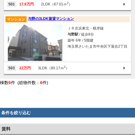
2
501
17.9万円
2LDK（67.01ｍ
）
与野の3LDK賃貸マンション
マンション
ＪＲ京浜東北・根岸線
与野駅
/ 徒歩8分
築年 6年 / 5階建
埼玉県さいたま市中央区下落合2丁目
2
503
22万円
3LDK（80.17ｍ
）
棟数
6
件 (総物件数：
6
件)
条件を絞り込む
賃料