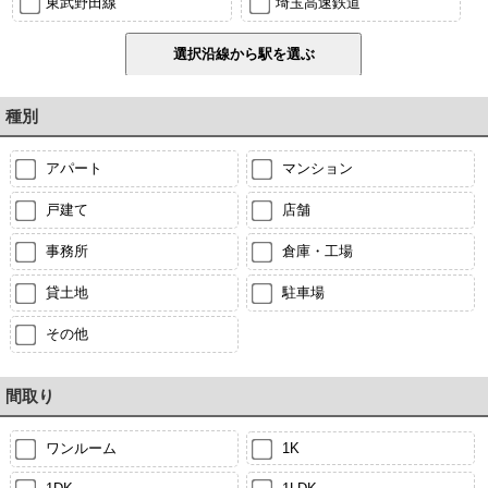
東武野田線
埼玉高速鉄道
種別
アパート
マンション
戸建て
店舗
事務所
倉庫・工場
貸土地
駐車場
その他
間取り
ワンルーム
1K