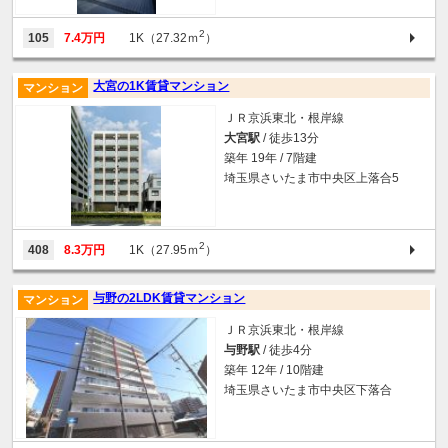
2
105
7.4万円
1K（27.32ｍ
）
大宮の1K賃貸マンション
マンション
ＪＲ京浜東北・根岸線
大宮駅
/ 徒歩13分
築年 19年 / 7階建
埼玉県さいたま市中央区上落合5
2
408
8.3万円
1K（27.95ｍ
）
与野の2LDK賃貸マンション
マンション
ＪＲ京浜東北・根岸線
与野駅
/ 徒歩4分
築年 12年 / 10階建
埼玉県さいたま市中央区下落合