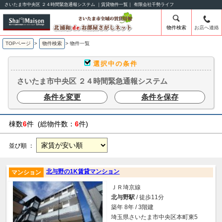
さいたま市中央区 ２４時間緊急通報システム ｜賃貸物件一覧｜ 有限会社千勢ライフ
物件検索
お店へ連絡
TOPページ
>
物件検索
>
物件一覧
選択中の条件
さいたま市中央区 ２４時間緊急通報システム
条件を変更
条件を保存
棟数
6
件 (総物件数：
6
件)
並び順 ：
北与野の1K賃貸マンション
マンション
ＪＲ埼京線
北与野駅
/ 徒歩11分
築年 8年 / 3階建
埼玉県さいたま市中央区本町東5