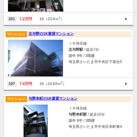
2
201
7.2万円
1K（23.6ｍ
）
北与野の1K賃貸マンション
マンション
ＪＲ埼京線
北与野駅
/ 徒歩7分
築年 9年 / 3階建
埼玉県さいたま市中央区下落合5
2
107
7.4万円
1K（24.84ｍ
）
与野本町の1K賃貸マンション
マンション
ＪＲ埼京線
与野本町駅
/ 徒歩10分
築年 8年 / 3階建
埼玉県さいたま市中央区本町東4