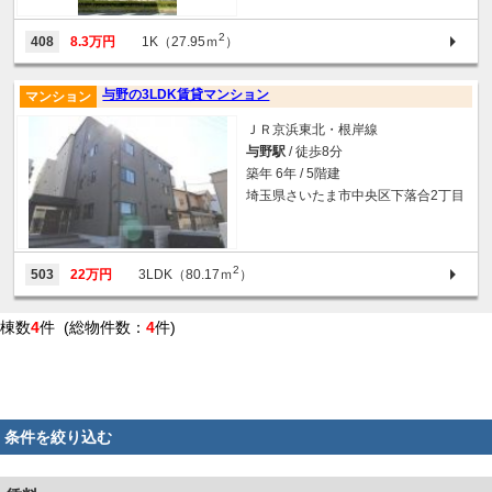
2
408
8.3万円
1K（27.95ｍ
）
与野の3LDK賃貸マンション
マンション
ＪＲ京浜東北・根岸線
与野駅
/ 徒歩8分
築年 6年 / 5階建
埼玉県さいたま市中央区下落合2丁目
2
503
22万円
3LDK（80.17ｍ
）
棟数
4
件 (総物件数：
4
件)
条件を絞り込む