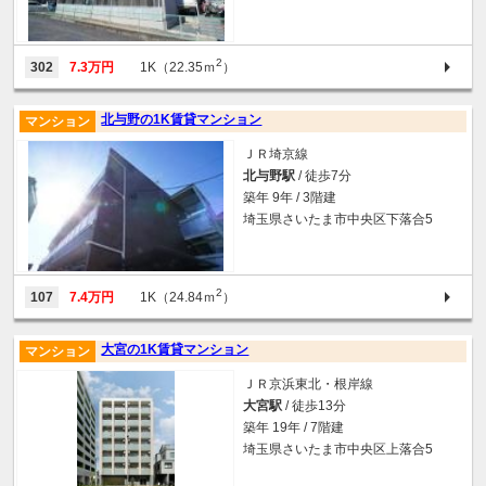
2
302
7.3万円
1K（22.35ｍ
）
北与野の1K賃貸マンション
マンション
ＪＲ埼京線
北与野駅
/ 徒歩7分
築年 9年 / 3階建
埼玉県さいたま市中央区下落合5
2
107
7.4万円
1K（24.84ｍ
）
大宮の1K賃貸マンション
マンション
ＪＲ京浜東北・根岸線
大宮駅
/ 徒歩13分
築年 19年 / 7階建
埼玉県さいたま市中央区上落合5