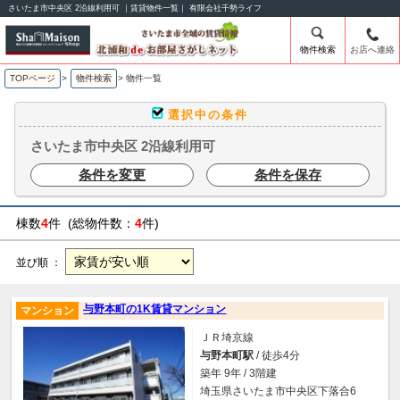
さいたま市中央区 2沿線利用可 ｜賃貸物件一覧｜ 有限会社千勢ライフ
物件検索
お店へ連絡
TOPページ
>
物件検索
>
物件一覧
選択中の条件
さいたま市中央区 2沿線利用可
条件を変更
条件を保存
棟数
4
件 (総物件数：
4
件)
並び順 ：
与野本町の1K賃貸マンション
マンション
ＪＲ埼京線
与野本町駅
/ 徒歩4分
築年 9年 / 3階建
埼玉県さいたま市中央区下落合6