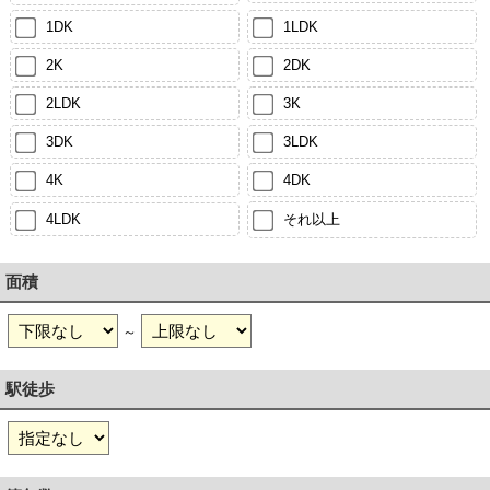
1DK
1LDK
2K
2DK
2LDK
3K
3DK
3LDK
4K
4DK
4LDK
それ以上
面積
～
駅徒歩