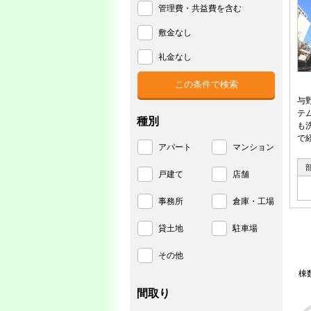
管理費・共益費を含む
敷金なし
礼金なし
与
テ
種別
も
で
アパート
マンション
戸建て
店舗
事務所
倉庫・工場
貸土地
駐車場
その他
棟
間取り