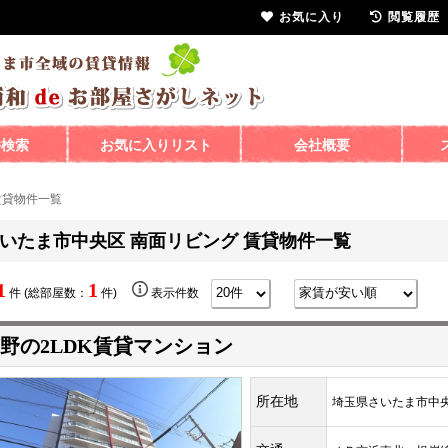
お気に入り
閲覧履歴
件検索
お気に入りリスト
会社概要
賃貸物件一覧
いたま市中央区 南面リビング 賃貸物件一覧
1
1
件 (総部屋数：
件)
表示件数
野の2LDK賃貸マンション
所在地
埼玉県さいたま市中