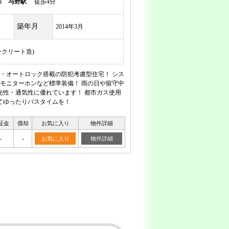
岸線
与野駅
徒歩4分
築年月
2014年3月
ンクリート造)
・オートロック搭載の防犯考慮型住宅！ シス
モニターホンなど標準装備！ 雨の日や留守中
光性・通気性に優れています！ 都市ガス使用
てゆったりバスタイムを！
証金
償却
お気に入り
物件詳細
-
-
お気に入り
物件詳細