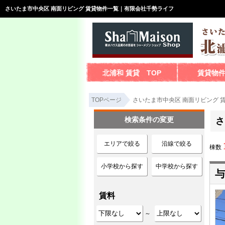
さいたま市中央区 南面リビング 賃貸物件一覧｜有限会社千勢ライフ
北浦和 賃貸 TOP
賃貸物
TOPページ
さいたま市中央区 南面リビング 
検索条件の変更
さ
エリアで絞る
沿線で絞る
棟数
小学校から探す
中学校から探す
与
賃料
～