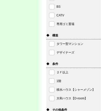
BS
CATV
専用ゴミ置場
◆ 構造
タワー型マンション
デザイナーズ
◆ 条件
２Ｆ以上
1階
積水ハウス【シャーメゾン】
大和ハウス【D-room】
◆ その他条件