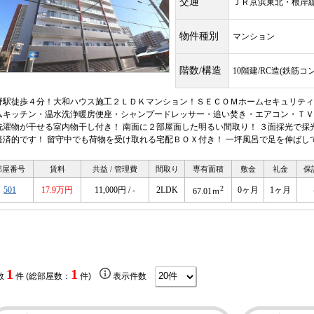
交通
ＪＲ京浜東北・根
物件種別
マンション
階数/構造
10階建/RC造(鉄筋コ
野駅徒歩４分！大和ハウス施工２ＬＤＫマンション！ＳＥＣＯＭホームセキュリティ
ムキッチン・温水洗浄暖房便座・シャンプードレッサー・追い焚き・エアコン・ＴＶ
洗濯物が干せる室内物干し付き！ 南面に２部屋面した明るい間取り！ ３面採光で採
経済的です！ 留守中でも荷物を受け取れる宅配ＢＯＸ付き！ 一坪風呂で足を伸ばし
部屋番号
賃料
共益 / 管理費
間取り
専有面積
敷金
礼金
保
2
501
17.9万円
11,000円 / -
2LDK
0ヶ月
1ヶ月
67.01ｍ
1
1
数
件 (総部屋数：
件)
表示件数