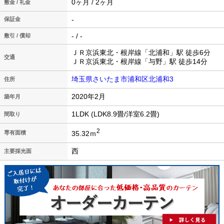
0ヶ月 / 2ヶ月
敷金 / 礼金
-
保証金
- / -
敷引 / 償却
ＪＲ京浜東北・根岸線「北浦和」駅 徒歩6分
交通
ＪＲ京浜東北・根岸線「与野」駅 徒歩14分
埼玉県さいたま市浦和区北浦和3
住所
2020年2月
築年月
1LDK (LDK8.9畳/洋室6.2畳)
間取り
2
35.32ｍ
専有面積
西
主要採光面