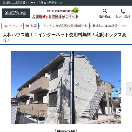
北浦和の1LDK賃貸アパート | 有限会社千勢ライフ
物件検索
お店へ連絡
TOPページ
>
物件検索
>
さいたま市浦和区の賃貸情報一覧
>
北浦和の1LDK賃貸アパート
大和ハウス施工！インターネット使用料無料！宅配ボックスあ
り♪
【建物外観】