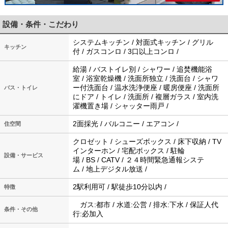
設備・条件・こだわり
システムキッチン / 対面式キッチン / グリル
キッチン
付 / ガスコンロ / 3口以上コンロ /
給湯 / バストイレ別 / シャワー / 追焚機能浴
室 / 浴室乾燥機 / 洗面所独立 / 洗面台 / シャワ
ー付洗面台 / 温水洗浄便座 / 暖房便座 / 洗面所
バス・トイレ
にドア / トイレ / 洗面所 / 複層ガラス / 室内洗
濯機置き場 / シャッター雨戸 /
2面採光 / バルコニー / エアコン /
住空間
クロゼット / シューズボックス / 床下収納 / TV
インターホン / 宅配ボックス / 駐輪
設備・サービス
場 / BS / CATV / ２４時間緊急通報システ
ム / 地上デジタル放送 /
2駅利用可 / 駅徒歩10分以内 /
特徴
ガス:都市 / 水道:公営 / 排水:下水 / 保証人代
条件・その他
行:必加入