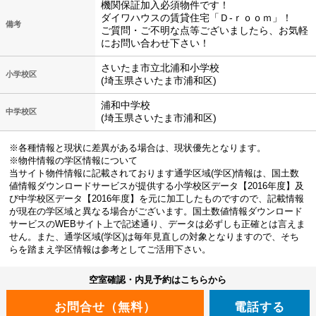
機関保証加入必須物件です！
ダイワハウスの賃貸住宅「Ｄ‐ｒｏｏｍ」！
備考
ご質問・ご不明な点等ございましたら、お気軽
にお問い合わせ下さい！
さいたま市立北浦和小学校
小学校区
(埼玉県さいたま市浦和区)
浦和中学校
中学校区
(埼玉県さいたま市浦和区)
※各種情報と現状に差異がある場合は、現状優先となります。
※物件情報の学区情報について
当サイト物件情報に記載されております通学区域(学区)情報は、国土数
値情報ダウンロードサービスが提供する小学校区データ【2016年度】及
び中学校区データ【2016年度】を元に加工したものですので、記載情報
が現在の学区域と異なる場合がございます。国土数値情報ダウンロード
サービスのWEBサイト上で記述通り、データは必ずしも正確とは言えま
せん。また、通学区域(学区)は毎年見直しの対象となりますので、そち
らを踏まえ学区情報は参考としてご活用下さい。
空室確認・内見予約はこちらから
電話する