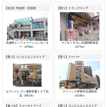
【生活】市役所・区役所
【買う】ドラッグストア
北浦和インフォメーションセンタ
マツモトキヨシ北浦和駅前店
ー（478m）
（477m）
【買う】コンビニエンスストア
【買う】スーパー
セブンイレブン浦和常盤１０丁目
クイーンズ伊勢丹北浦和店
店（661m）
（614m）
【食べる】ファーストフード
【買う】コンビニエンスストア