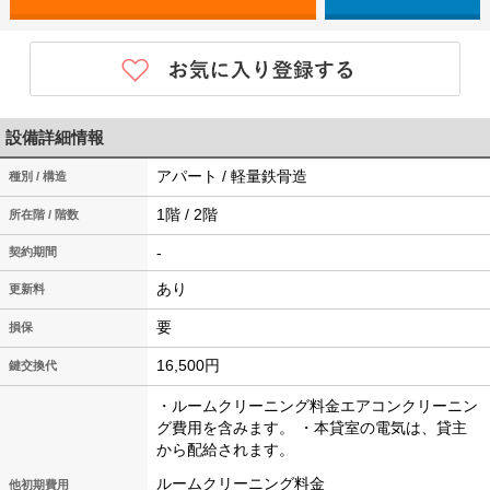
設備詳細情報
アパート / 軽量鉄骨造
種別 / 構造
1階 / 2階
所在階 / 階数
-
契約期間
あり
更新料
要
損保
16,500円
鍵交換代
・ルームクリーニング料金エアコンクリーニン
グ費用を含みます。
・本貸室の電気は、貸主
から配給されます。
ルームクリーニング料金
他初期費用