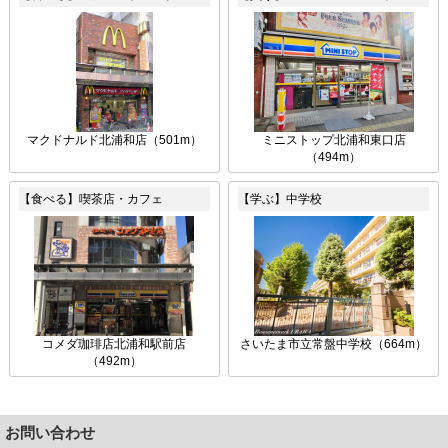
マクドナルド北浦和店（501m）
ミニストップ北浦和東口店
（494m）
【食べる】喫茶店・カフェ
【学ぶ】中学校
コメダ珈琲店北浦和駅前店
さいたま市立常盤中学校（664m）
（492m）
お問い合わせ