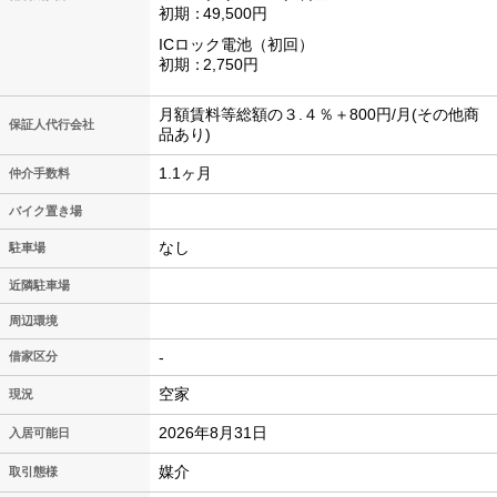
初期
49,500円
ICロック電池（初回）
初期
2,750円
月額賃料等総額の３.４％＋800円/月(その他商
保証人代行会社
品あり)
1.1ヶ月
仲介手数料
バイク置き場
なし
駐車場
近隣駐車場
周辺環境
-
借家区分
空家
現況
2026年8月31日
入居可能日
媒介
取引態様