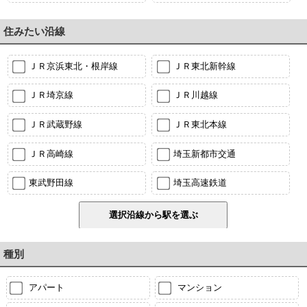
住みたい沿線
ＪＲ京浜東北・根岸線
ＪＲ東北新幹線
ＪＲ埼京線
ＪＲ川越線
ＪＲ武蔵野線
ＪＲ東北本線
ＪＲ高崎線
埼玉新都市交通
東武野田線
埼玉高速鉄道
種別
アパート
マンション