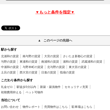
▼もっと条件を指定▼
このページの先頭へ
駅から探す
北浦和の賃貸
南与野の賃貸
大宮の賃貸
さいたま新都心の賃貸
与野の賃貸
東浦和の賃貸
南浦和の賃貸
浦和の賃貸
武蔵浦和の賃貸
中浦和の賃貸
与野本町の賃貸
北与野の賃貸
東大宮の賃貸
土呂の賃貸
西大宮の賃貸
日進の賃貸
指扇の賃貸
こだわり条件から探す
礼金ゼロ
駅徒歩5分以内
新築・築浅物件
セキュリティ充実
初期費用抑える
ペット可物件
当社について
お問い合わせ
物件レポート
売買物件はこちら
駐車場はこちら