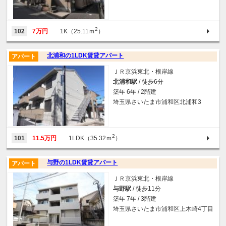
2
102
7万円
1K（25.11ｍ
）
北浦和の1LDK賃貸アパート
アパート
ＪＲ京浜東北・根岸線
北浦和駅
/ 徒歩6分
築年 6年 / 2階建
埼玉県さいたま市浦和区北浦和3
2
101
11.5万円
1LDK（35.32ｍ
）
与野の1LDK賃貸アパート
アパート
ＪＲ京浜東北・根岸線
与野駅
/ 徒歩11分
築年 7年 / 3階建
埼玉県さいたま市浦和区上木崎4丁目