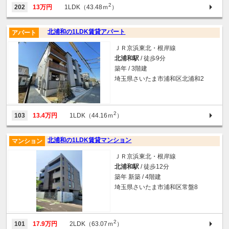
2
202
13万円
1LDK（43.48ｍ
）
北浦和の1LDK賃貸アパート
アパート
ＪＲ京浜東北・根岸線
北浦和駅
/ 徒歩9分
築年 / 3階建
埼玉県さいたま市浦和区北浦和2
2
103
13.4万円
1LDK（44.16ｍ
）
北浦和の1LDK賃貸マンション
マンション
ＪＲ京浜東北・根岸線
北浦和駅
/ 徒歩12分
築年 新築 / 4階建
埼玉県さいたま市浦和区常盤8
2
101
17.9万円
2LDK（63.07ｍ
）