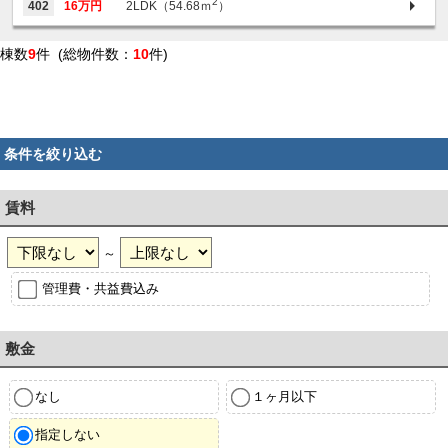
2
402
16万円
2LDK（54.68ｍ
）
棟数
9
件 (総物件数：
10
件)
条件を絞り込む
賃料
～
管理費・共益費込み
敷金
なし
１ヶ月以下
指定しない