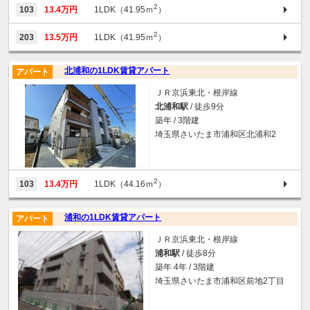
2
103
13.4万円
1LDK（41.95ｍ
）
2
203
13.5万円
1LDK（41.95ｍ
）
北浦和の1LDK賃貸アパート
アパート
ＪＲ京浜東北・根岸線
北浦和駅
/ 徒歩9分
築年 / 3階建
埼玉県さいたま市浦和区北浦和2
2
103
13.4万円
1LDK（44.16ｍ
）
浦和の1LDK賃貸アパート
アパート
ＪＲ京浜東北・根岸線
浦和駅
/ 徒歩8分
築年 4年 / 3階建
埼玉県さいたま市浦和区前地2丁目