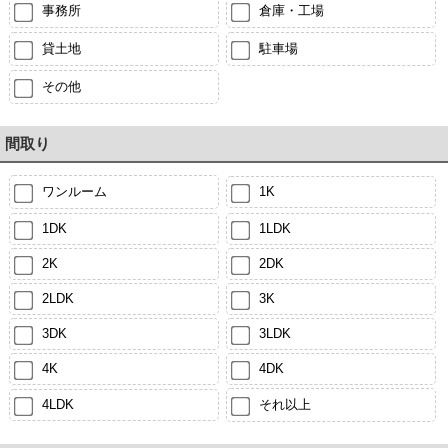
事務所
倉庫・工場
貸土地
駐車場
その他
間取り
ワンルーム
1K
1DK
1LDK
2K
2DK
2LDK
3K
3DK
3LDK
4K
4DK
4LDK
それ以上