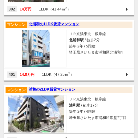
2
302
14万円
1LDK（41.44ｍ
）
北浦和の1LDK賃貸マンション
マンション
ＪＲ京浜東北・根岸線
北浦和駅
/ 徒歩2分
築年 2年 / 5階建
埼玉県さいたま市浦和区北浦和4
2
401
14.8万円
1LDK（47.25ｍ
）
浦和の2LDK賃貸マンション
マンション
ＪＲ京浜東北・根岸線
浦和駅
/ 徒歩17分
築年 2年 / 4階建
埼玉県さいたま市浦和区常盤7丁目