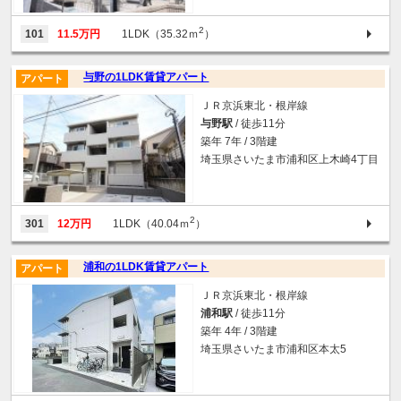
2
101
11.5万円
1LDK（35.32ｍ
）
与野の1LDK賃貸アパート
アパート
ＪＲ京浜東北・根岸線
与野駅
/ 徒歩11分
築年 7年 / 3階建
埼玉県さいたま市浦和区上木崎4丁目
2
301
12万円
1LDK（40.04ｍ
）
浦和の1LDK賃貸アパート
アパート
ＪＲ京浜東北・根岸線
浦和駅
/ 徒歩11分
築年 4年 / 3階建
埼玉県さいたま市浦和区本太5