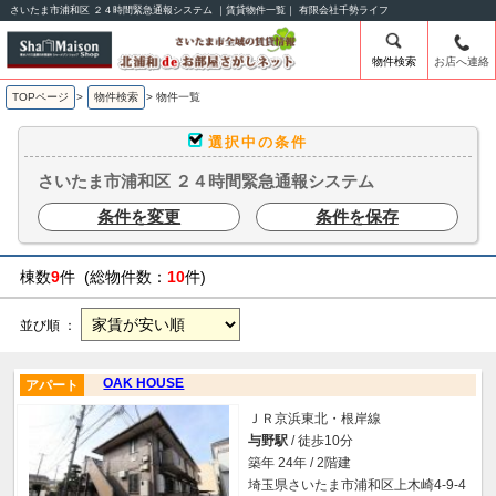
さいたま市浦和区 ２４時間緊急通報システム ｜賃貸物件一覧｜ 有限会社千勢ライフ
物件検索
お店へ連絡
TOPページ
>
物件検索
>
物件一覧
選択中の条件
さいたま市浦和区 ２４時間緊急通報システム
条件を変更
条件を保存
棟数
9
件 (総物件数：
10
件)
並び順 ：
OAK HOUSE
アパート
ＪＲ京浜東北・根岸線
与野駅
/ 徒歩10分
築年 24年 / 2階建
埼玉県さいたま市浦和区上木崎4-9-4