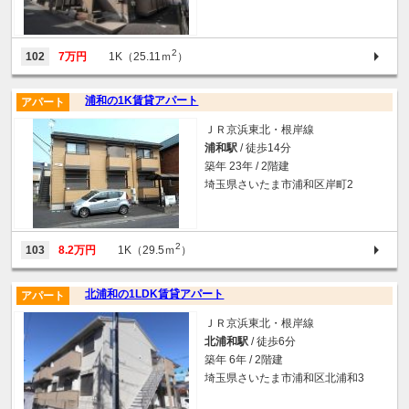
2
102
7万円
1K（25.11ｍ
）
浦和の1K賃貸アパート
アパート
ＪＲ京浜東北・根岸線
浦和駅
/ 徒歩14分
築年 23年 / 2階建
埼玉県さいたま市浦和区岸町2
2
103
8.2万円
1K（29.5ｍ
）
北浦和の1LDK賃貸アパート
アパート
ＪＲ京浜東北・根岸線
北浦和駅
/ 徒歩6分
築年 6年 / 2階建
埼玉県さいたま市浦和区北浦和3