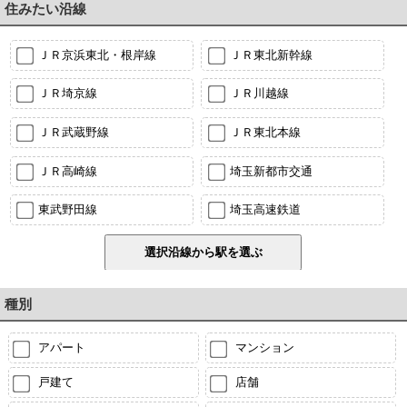
住みたい沿線
ＪＲ京浜東北・根岸線
ＪＲ東北新幹線
ＪＲ埼京線
ＪＲ川越線
ＪＲ武蔵野線
ＪＲ東北本線
ＪＲ高崎線
埼玉新都市交通
東武野田線
埼玉高速鉄道
種別
アパート
マンション
戸建て
店舗