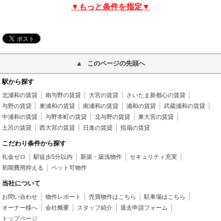
▼もっと条件を指定▼
このページの先頭へ
駅から探す
北浦和の賃貸
南与野の賃貸
大宮の賃貸
さいたま新都心の賃貸
与野の賃貸
東浦和の賃貸
南浦和の賃貸
浦和の賃貸
武蔵浦和の賃貸
中浦和の賃貸
与野本町の賃貸
北与野の賃貸
東大宮の賃貸
土呂の賃貸
西大宮の賃貸
日進の賃貸
指扇の賃貸
こだわり条件から探す
礼金ゼロ
駅徒歩5分以内
新築・築浅物件
セキュリティ充実
初期費用抑える
ペット可物件
当社について
お問い合わせ
物件レポート
売買物件はこちら
駐車場はこちら
オーナー様へ
会社概要
スタッフ紹介
退去申請フォーム
トップページ