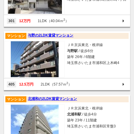
2
301
12万円
1LDK（40.04ｍ
）
与野の2LDK賃貸マンション
マンション
ＪＲ京浜東北・根岸線
与野駅
/ 徒歩6分
築年 26年 / 6階建
埼玉県さいたま市浦和区上木崎4
2
405
12.5万円
2LDK（57.57ｍ
）
北浦和の2LDK賃貸マンション
マンション
ＪＲ京浜東北・根岸線
北浦和駅
/ 徒歩4分
築年 23年 / 11階建
埼玉県さいたま市浦和区常盤3