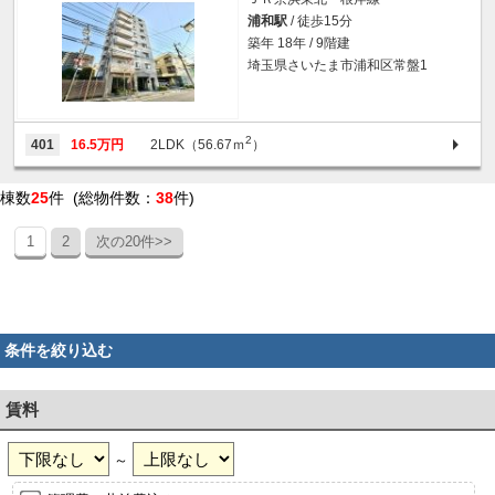
浦和駅
/ 徒歩15分
築年 18年 / 9階建
埼玉県さいたま市浦和区常盤1
2
401
16.5万円
2LDK（56.67ｍ
）
棟数
25
件 (総物件数：
38
件)
1
2
次の20件>>
条件を絞り込む
賃料
～