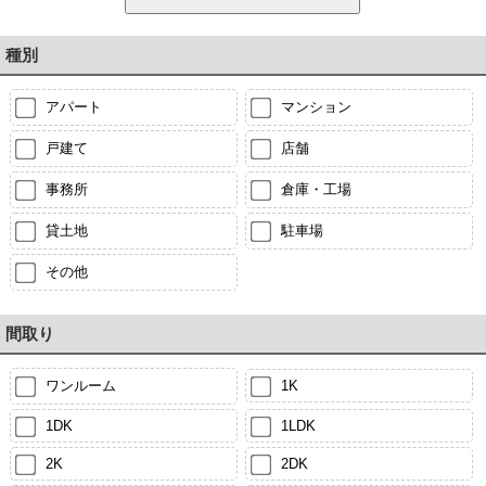
種別
アパート
マンション
戸建て
店舗
事務所
倉庫・工場
貸土地
駐車場
その他
間取り
ワンルーム
1K
1DK
1LDK
2K
2DK