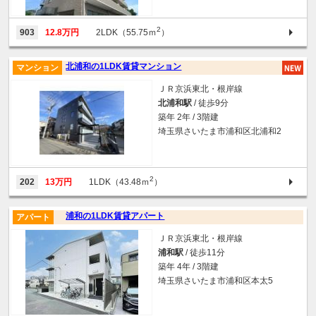
2
903
12.8万円
2LDK（55.75ｍ
）
北浦和の1LDK賃貸マンション
マンション
ＪＲ京浜東北・根岸線
北浦和駅
/ 徒歩9分
築年 2年 / 3階建
埼玉県さいたま市浦和区北浦和2
2
202
13万円
1LDK（43.48ｍ
）
浦和の1LDK賃貸アパート
アパート
ＪＲ京浜東北・根岸線
浦和駅
/ 徒歩11分
築年 4年 / 3階建
埼玉県さいたま市浦和区本太5