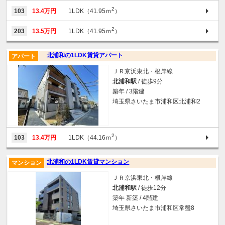
2
103
13.4万円
1LDK（41.95ｍ
）
2
203
13.5万円
1LDK（41.95ｍ
）
北浦和の1LDK賃貸アパート
アパート
ＪＲ京浜東北・根岸線
北浦和駅
/ 徒歩9分
築年 / 3階建
埼玉県さいたま市浦和区北浦和2
2
103
13.4万円
1LDK（44.16ｍ
）
北浦和の1LDK賃貸マンション
マンション
ＪＲ京浜東北・根岸線
北浦和駅
/ 徒歩12分
築年 新築 / 4階建
埼玉県さいたま市浦和区常盤8