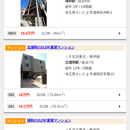
浦和駅
/ 徒歩6分
築年 3年 / 10階建
埼玉県さいたま市浦和区仲町1
2
0601
16.4万円
1LDK（44ｍ
）
北浦和の2LDK賃貸マンション
マンション
ＪＲ京浜東北・根岸線
北浦和駅
/ 徒歩7分
築年 12年 / 3階建
埼玉県さいたま市浦和区常盤10
2
302
18万円
3LDK（73.44ｍ
）
2
301
16.5万円
2LDK（70.31ｍ
）
浦和の2LDK賃貸マンション
マンション
ＪＲ京浜東北・根岸線