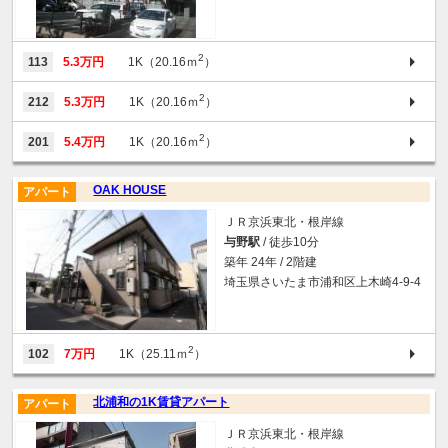
2
113
5.3万円
1K（20.16ｍ
）
2
212
5.3万円
1K（20.16ｍ
）
2
201
5.4万円
1K（20.16ｍ
）
OAK HOUSE
アパート
ＪＲ京浜東北・根岸線
与野駅
/ 徒歩10分
築年 24年 / 2階建
埼玉県さいたま市浦和区上木崎4-9-4
2
102
7万円
1K（25.11ｍ
）
北浦和の1K賃貸アパート
アパート
ＪＲ京浜東北・根岸線