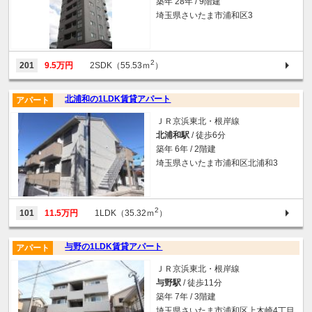
築年 28年 / 9階建
埼玉県さいたま市浦和区3
2
201
9.5万円
2SDK（55.53ｍ
）
北浦和の1LDK賃貸アパート
アパート
ＪＲ京浜東北・根岸線
北浦和駅
/ 徒歩6分
築年 6年 / 2階建
埼玉県さいたま市浦和区北浦和3
2
101
11.5万円
1LDK（35.32ｍ
）
与野の1LDK賃貸アパート
アパート
ＪＲ京浜東北・根岸線
与野駅
/ 徒歩11分
築年 7年 / 3階建
埼玉県さいたま市浦和区上木崎4丁目