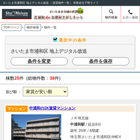
さいたま市浦和区 地上デジタル放送 ｜賃貸物件一覧｜ 有限会社千勢ライフ
物件検索
お店へ連絡
TOPページ
>
物件検索
>
物件一覧
選択中の条件
さいたま市浦和区 地上デジタル放送
条件を変更
条件を保存
棟数
25
件 (総物件数：
38
件)
並び順 ：
中浦和の1K賃貸マンション
マンション
ＪＲ埼京線
中浦和駅
/ 徒歩8分
築年 26年 / 4階建
埼玉県さいたま市浦和区仲町4