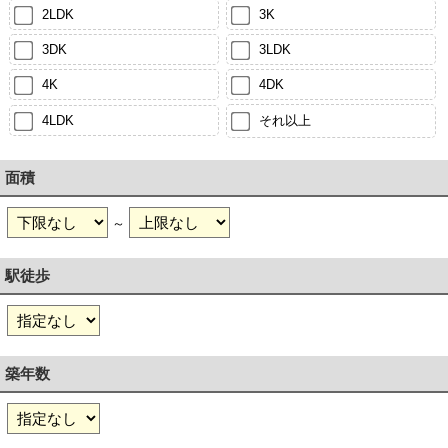
2LDK
3K
3DK
3LDK
4K
4DK
4LDK
それ以上
面積
～
駅徒歩
築年数