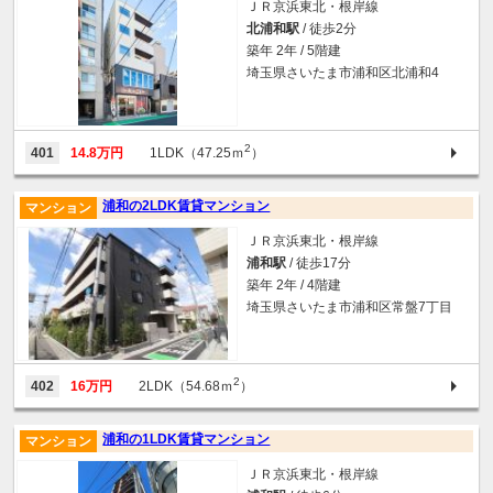
ＪＲ京浜東北・根岸線
北浦和駅
/ 徒歩2分
築年 2年 / 5階建
埼玉県さいたま市浦和区北浦和4
2
401
14.8万円
1LDK（47.25ｍ
）
浦和の2LDK賃貸マンション
マンション
ＪＲ京浜東北・根岸線
浦和駅
/ 徒歩17分
築年 2年 / 4階建
埼玉県さいたま市浦和区常盤7丁目
2
402
16万円
2LDK（54.68ｍ
）
浦和の1LDK賃貸マンション
マンション
ＪＲ京浜東北・根岸線