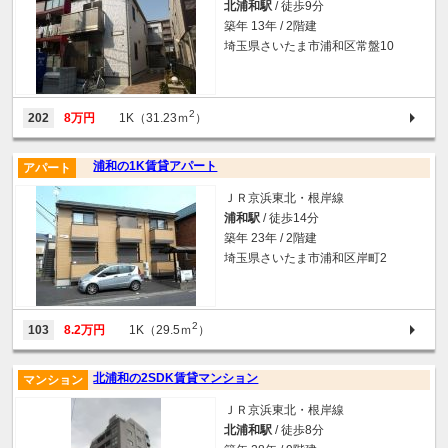
北浦和駅
/ 徒歩9分
築年 13年 / 2階建
埼玉県さいたま市浦和区常盤10
2
202
8万円
1K（31.23ｍ
）
浦和の1K賃貸アパート
アパート
ＪＲ京浜東北・根岸線
浦和駅
/ 徒歩14分
築年 23年 / 2階建
埼玉県さいたま市浦和区岸町2
2
103
8.2万円
1K（29.5ｍ
）
北浦和の2SDK賃貸マンション
マンション
ＪＲ京浜東北・根岸線
北浦和駅
/ 徒歩8分