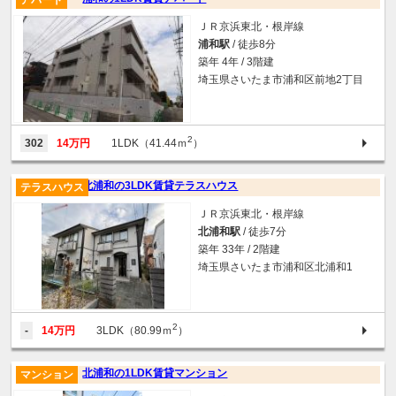
アパート
ＪＲ京浜東北・根岸線
浦和駅
/ 徒歩8分
築年 4年 / 3階建
埼玉県さいたま市浦和区前地2丁目
2
302
14万円
1LDK（41.44ｍ
）
北浦和の3LDK賃貸テラスハウス
テラスハウス
ＪＲ京浜東北・根岸線
北浦和駅
/ 徒歩7分
築年 33年 / 2階建
埼玉県さいたま市浦和区北浦和1
2
-
14万円
3LDK（80.99ｍ
）
北浦和の1LDK賃貸マンション
マンション