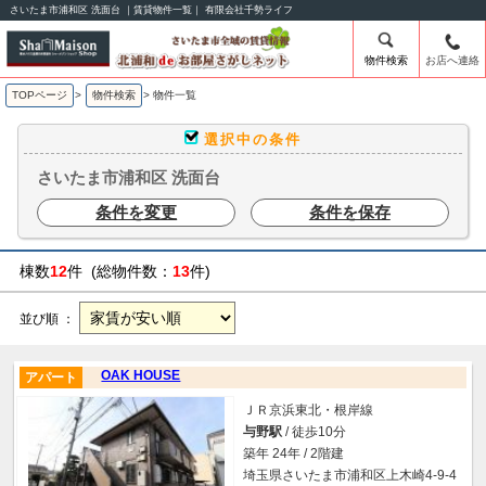
さいたま市浦和区 洗面台 ｜賃貸物件一覧｜ 有限会社千勢ライフ
物件検索
お店へ連絡
TOPページ
>
物件検索
>
物件一覧
選択中の条件
さいたま市浦和区 洗面台
条件を変更
条件を保存
棟数
12
件 (総物件数：
13
件)
並び順 ：
OAK HOUSE
アパート
ＪＲ京浜東北・根岸線
与野駅
/ 徒歩10分
築年 24年 / 2階建
埼玉県さいたま市浦和区上木崎4-9-4