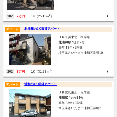
2
102
7万円
1K（25.11ｍ
）
北浦和の1K賃貸アパート
アパート
ＪＲ京浜東北・根岸線
北浦和駅
/ 徒歩9分
築年 13年 / 2階建
埼玉県さいたま市浦和区常盤10
2
202
8万円
1K（31.23ｍ
）
浦和の1K賃貸アパート
アパート
ＪＲ京浜東北・根岸線
浦和駅
/ 徒歩14分
築年 23年 / 2階建
埼玉県さいたま市浦和区岸町2