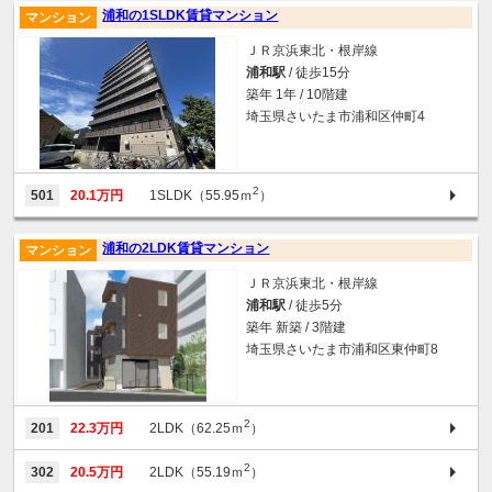
浦和の1SLDK賃貸マンション
マンション
ＪＲ京浜東北・根岸線
浦和駅
/ 徒歩15分
築年 1年 / 10階建
埼玉県さいたま市浦和区仲町4
2
501
20.1万円
1SLDK（55.95ｍ
）
浦和の2LDK賃貸マンション
マンション
ＪＲ京浜東北・根岸線
浦和駅
/ 徒歩5分
築年 新築 / 3階建
埼玉県さいたま市浦和区東仲町8
2
201
22.3万円
2LDK（62.25ｍ
）
2
302
20.5万円
2LDK（55.19ｍ
）