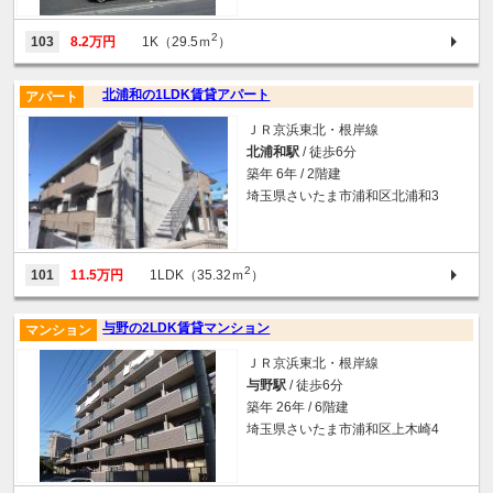
2
103
8.2万円
1K（29.5ｍ
）
北浦和の1LDK賃貸アパート
アパート
ＪＲ京浜東北・根岸線
北浦和駅
/ 徒歩6分
築年 6年 / 2階建
埼玉県さいたま市浦和区北浦和3
2
101
11.5万円
1LDK（35.32ｍ
）
与野の2LDK賃貸マンション
マンション
ＪＲ京浜東北・根岸線
与野駅
/ 徒歩6分
築年 26年 / 6階建
埼玉県さいたま市浦和区上木崎4