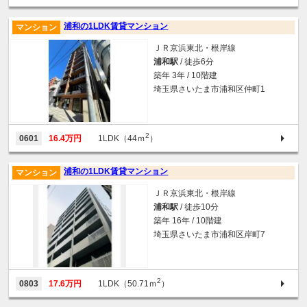
浦和の1LDK賃貸マンション
マンション
ＪＲ京浜東北・根岸線
浦和駅
/ 徒歩6分
築年 3年 / 10階建
埼玉県さいたま市浦和区仲町1
2
0601
16.4万円
1LDK（44ｍ
）
浦和の1LDK賃貸マンション
マンション
ＪＲ京浜東北・根岸線
浦和駅
/ 徒歩10分
築年 16年 / 10階建
埼玉県さいたま市浦和区岸町7
2
0803
17.6万円
1LDK（50.71ｍ
）