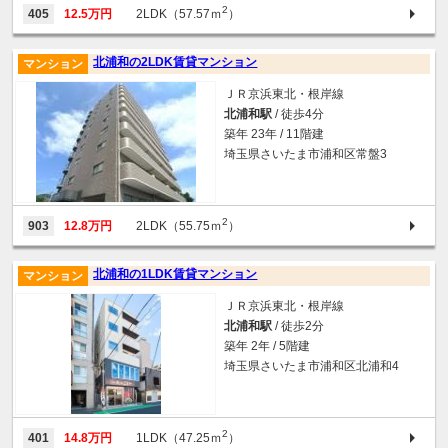
2
405
12.5万円
2LDK（57.57ｍ
）
北浦和の2LDK賃貸マンション
マンション
ＪＲ京浜東北・根岸線
北浦和駅
/ 徒歩4分
築年 23年 / 11階建
埼玉県さいたま市浦和区常盤3
2
903
12.8万円
2LDK（55.75ｍ
）
北浦和の1LDK賃貸マンション
マンション
ＪＲ京浜東北・根岸線
北浦和駅
/ 徒歩2分
築年 2年 / 5階建
埼玉県さいたま市浦和区北浦和4
2
401
14.8万円
1LDK（47.25ｍ
）