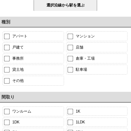
種別
アパート
マンション
戸建て
店舗
事務所
倉庫・工場
貸土地
駐車場
その他
間取り
ワンルーム
1K
1DK
1LDK