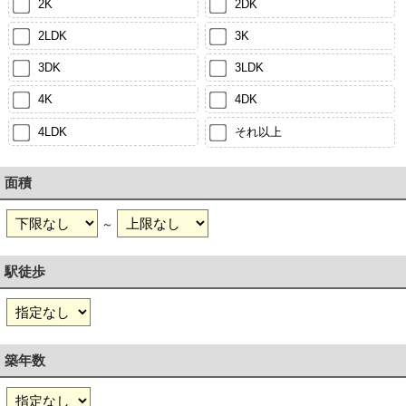
2K
2DK
2LDK
3K
3DK
3LDK
4K
4DK
4LDK
それ以上
面積
～
駅徒歩
築年数