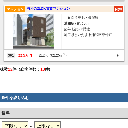
浦和の2LDK賃貸マンション
マンション
ＪＲ京浜東北・根岸線
浦和駅
/ 徒歩5分
築年 新築 / 3階建
埼玉県さいたま市浦和区東仲町
2
301
22.5万円
2LDK（62.25ｍ
）
棟数
12
件 (総物件数：
13
件)
条件を絞り込む
賃料
～