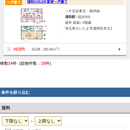
浦和の3LDK賃貸一戸建て
一戸建て
ＪＲ京浜東北・根岸線
浦和駅
/ 徒歩9分
築年 新築 / 2階建
埼玉県さいたま市浦和区本太1
2
-
25万円
3LDK（80.94ｍ
）
棟数
14
件 (総物件数：
15
件)
条件を絞り込む
賃料
～