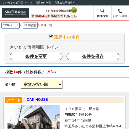
さいたま市浦和区 トイレ ｜賃貸物件一覧｜ 有限会社千勢ライフ
物件検索
お店へ連絡
TOPページ
>
物件検索
>
物件一覧
選択中の条件
さいたま市浦和区 トイレ
条件を変更
条件を保存
棟数
14
件 (総物件数：
15
件)
並び順 ：
OAK HOUSE
アパート
ＪＲ京浜東北・根岸線
与野駅
/ 徒歩10分
築年 24年 / 2階建
埼玉県さいたま市浦和区上木崎4-9-4