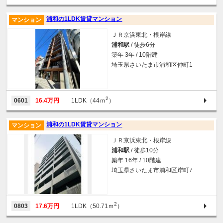
浦和の1LDK賃貸マンション
マンション
ＪＲ京浜東北・根岸線
浦和駅
/ 徒歩6分
築年 3年 / 10階建
埼玉県さいたま市浦和区仲町1
2
0601
16.4万円
1LDK（44ｍ
）
浦和の1LDK賃貸マンション
マンション
ＪＲ京浜東北・根岸線
浦和駅
/ 徒歩10分
築年 16年 / 10階建
埼玉県さいたま市浦和区岸町7
2
0803
17.6万円
1LDK（50.71ｍ
）