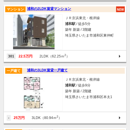
浦和の2LDK賃貸マンション
マンション
ＪＲ京浜東北・根岸線
浦和駅
/ 徒歩5分
築年 新築 / 3階建
埼玉県さいたま市浦和区東仲町
2
301
22.5万円
2LDK（62.25ｍ
）
浦和の3LDK賃貸一戸建て
一戸建て
ＪＲ京浜東北・根岸線
浦和駅
/ 徒歩9分
築年 新築 / 2階建
埼玉県さいたま市浦和区本太1
2
-
25万円
3LDK（80.94ｍ
）