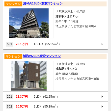
浦和の1SLDK賃貸マンション
マンション
ＪＲ京浜東北・根岸線
浦和駅
/ 徒歩15分
築年 1年 / 10階建
埼玉県さいたま市浦和区仲町4
2
501
20.1万円
1SLDK（55.95ｍ
）
浦和の2LDK賃貸マンション
マンション
ＪＲ京浜東北・根岸線
浦和駅
/ 徒歩5分
築年 新築 / 3階建
埼玉県さいたま市浦和区東仲町8
2
201
22.3万円
2LDK（62.25ｍ
）
2
302
20.5万円
2LDK（55.19ｍ
）