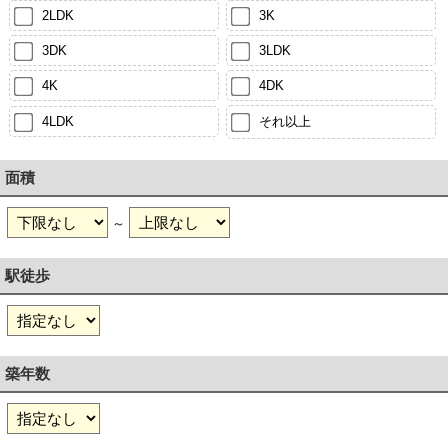
2LDK
3K
3DK
3LDK
4K
4DK
4LDK
それ以上
面積
～
駅徒歩
築年数