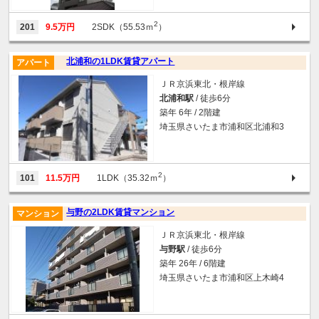
2
201
9.5万円
2SDK（55.53ｍ
）
北浦和の1LDK賃貸アパート
アパート
ＪＲ京浜東北・根岸線
北浦和駅
/ 徒歩6分
築年 6年 / 2階建
埼玉県さいたま市浦和区北浦和3
2
101
11.5万円
1LDK（35.32ｍ
）
与野の2LDK賃貸マンション
マンション
ＪＲ京浜東北・根岸線
与野駅
/ 徒歩6分
築年 26年 / 6階建
埼玉県さいたま市浦和区上木崎4