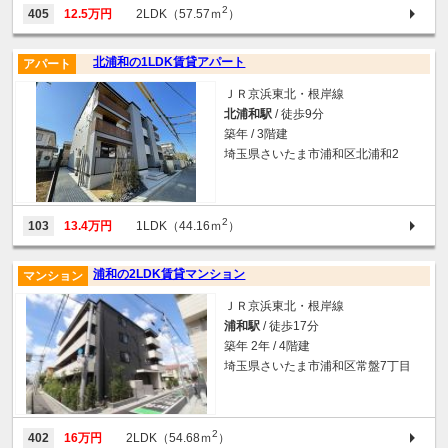
2
405
12.5万円
2LDK（57.57ｍ
）
北浦和の1LDK賃貸アパート
アパート
ＪＲ京浜東北・根岸線
北浦和駅
/ 徒歩9分
築年 / 3階建
埼玉県さいたま市浦和区北浦和2
2
103
13.4万円
1LDK（44.16ｍ
）
浦和の2LDK賃貸マンション
マンション
ＪＲ京浜東北・根岸線
浦和駅
/ 徒歩17分
築年 2年 / 4階建
埼玉県さいたま市浦和区常盤7丁目
2
402
16万円
2LDK（54.68ｍ
）