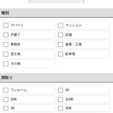
種別
アパート
マンション
戸建て
店舗
事務所
倉庫・工場
貸土地
駐車場
その他
間取り
ワンルーム
1K
1DK
1LDK
2K
2DK