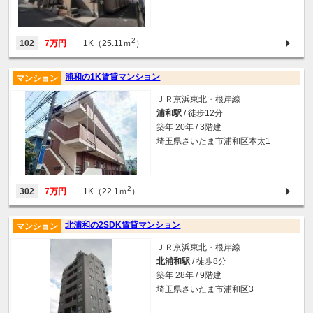
2
102
7万円
1K（25.11ｍ
）
浦和の1K賃貸マンション
マンション
ＪＲ京浜東北・根岸線
浦和駅
/ 徒歩12分
築年 20年 / 3階建
埼玉県さいたま市浦和区本太1
2
302
7万円
1K（22.1ｍ
）
北浦和の2SDK賃貸マンション
マンション
ＪＲ京浜東北・根岸線
北浦和駅
/ 徒歩8分
築年 28年 / 9階建
埼玉県さいたま市浦和区3