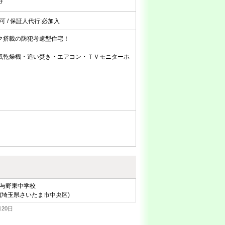
好
:不可 / 保証人代行:必加入
ク搭載の防犯考慮型住宅！
気乾燥機・追い焚き・エアコン・ＴＶモニターホ
与野東中学校
(埼玉県さいたま市中央区)
20日