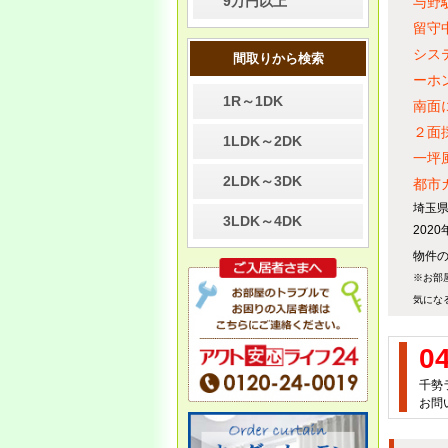
9万円以上
与野
留守
7/27
シス
間取りから検索
●夏季休業のお知らせ●
ーホ
お客様・取引企業様 各位
1R～1DK
南面
誠に勝手ながら、以下のとお
２面
り休業となります。
1LDK～2DK
一坪
・
8月10日（日）～8月17日
2LDK～3DK
（日）は夏季休暇とさせて頂
都市
きます。
埼玉県
3LDK～4DK
2020
・毎週水曜日 定休
物件の
8月18日（日）10：00より通
常営業となります
※お部
気にな
0
5/1 ●ゴールデンウィーク休暇
千勢
のお知らせ●
お問い
お客様・取引企業様 各位
誠に勝手ながら以下の通り、