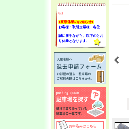
8/2
●夏季休業のお知らせ●
お客様・取引企業様 各位
誠に勝手ながら、以下のとお
り休業となります。
・
8月11日（火祝）～8月16日
（日）は夏季休業とさせて頂
きます。
8月17日（月）11：00より通
常営業となります
4/27 ●ゴールデンウィーク休
暇のお知らせ●
お客様・取引企業様 各位
誠に勝手ながら以下の通り、
休業となります。
お申込みはこちら
5/2（土
） ～ 5/6（水）