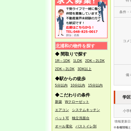
特 
7/28
条件・
●夏季休業のお知らせ●
お客様・取引企業様 各位
誠に勝手ながら、以下のとお
り休業となります。
コメ
北浦和の物件を探す
・8月11日（日）～8月17日
（土）は夏季休暇とさせて頂
◆ 間取りで探す
きます。
1R～1DK
1LDK
2DK～2LDK
・毎週水曜日 定休
2DK～2LDK
3DK以上
8月18日（日）10：00より通
備 
◆駅からの徒歩
常営業となります
5分以内
10分以内
15分以内
◆こだわりの条件
学区
4/26 ●ゴールデンウィーク休
新築
Wクローゼット
暇のお知らせ●
エアコン
システムキッチン
小学
お客様・取引企業様 各位
ペット可
独立洗面台
誠に勝手ながら以下の通り、
情報更新日：
休業となります。
オール電化
バストイレ別
※各種情報と