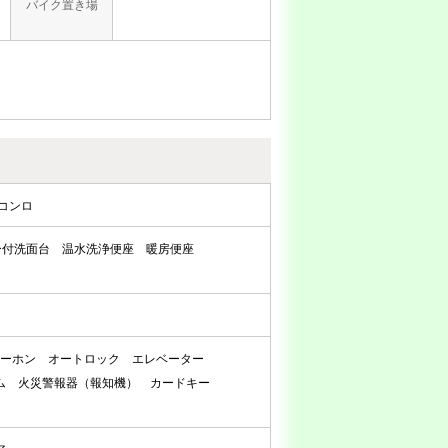
バイク置き場
コンロ
ー付洗面台
温水洗浄便座
暖房便座
ターホン
オートロック
エレベーター
ム
火災警報器（報知機）
カードキー