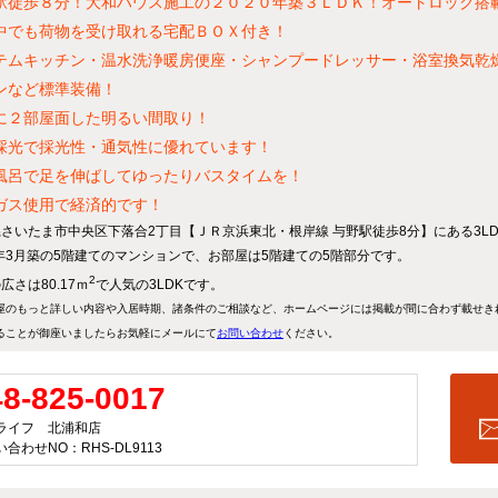
駅徒歩８分！大和ハウス施工の２０２０年築３ＬＤＫ！オートロック搭
中でも荷物を受け取れる宅配ＢＯＸ付き！
テムキッチン・温水洗浄暖房便座・シャンプードレッサー・浴室換気乾
ンなど標準装備！
に２部屋面した明るい間取り！
採光で採光性・通気性に優れています！
風呂で足を伸ばしてゆったりバスタイムを！
ガス使用で経済的です！
さいたま市中央区下落合2丁目【ＪＲ京浜東北・根岸線 与野駅徒歩8分】にある3L
年
3月
築
の5階建てのマンションで、お部屋は5階建ての5階部分です。
2
広さは80.17ｍ
で人気の3LDKです。
屋のもっと詳しい内容や入居時期、諸条件のご相談など、ホームページには掲載が間に合わず載せき
ることが御座いましたらお気軽にメールにて
お問い合わせ
ください。
48-825-0017
ライフ 北浦和店
合わせNO：RHS-DL9113