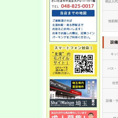
保証人代
ます
本日午後より通常営業となり
ます。
他初期
本年もよろしくお願いいたし
ます。
設備
12/1
●年末年始休業のお知らせ●
キッ
お客様・取引企業様 各位
誠に勝手ながら、以下のとお
り休業となります。
バス・
・12月28日（土）～1月5日
（日）は休業とさせて頂きま
住
す。
・
1/6（月）14：00以降 営業
開始
設備・
1月7日（火）10：00より通常
営業となります