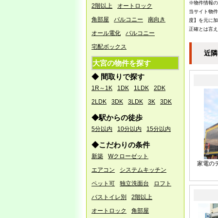
※物件情報の
5/1（水） ～ 5/6（月祝）
2階以上
オートロック
当サイト物件
角部屋
バルコニー
南向き
5/7(火）より通常営業いたしま
度】を元に加
す。
正確とは言え
オール電化
バルコニー
宅配ボックス
近隣
1/5
●営業開始のお知らせ●
大宮の物件を探す
あけましておめでとうござい
ます
◆ 間取りで探す
1R～1K
1DK
1LDK
2DK
本日午後より通常営業となり
ます。
2LDK
3DK
3LDK
3K
3DK
本年もよろしくお願いいたし
◆駅からの徒歩
ます。
5分以内
10分以内
15分以内
◆こだわりの条件
12/24
●年末年始休業のお
新築
Wクローゼット
知らせ●
家電の
お客様・取引企業様 各位
エアコン
システムキッチン
誠に勝手ながら、以下のとお
ペット可
独立洗面台
ロフト
り休業となります。
バストイレ別
2階以上
よろしくお願い致します。
オートロック
角部屋