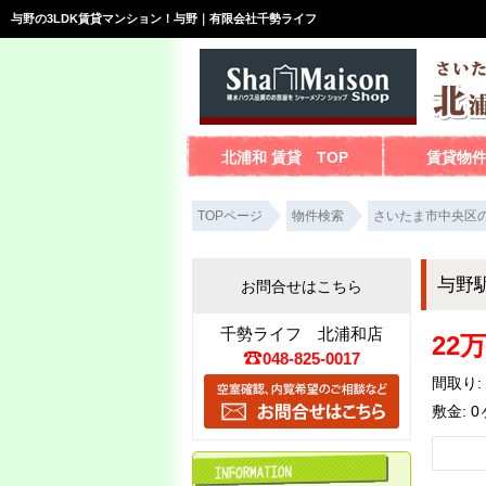
与野の3LDK賃貸マンション！与野｜有限会社千勢ライフ
北浦和 賃貸 TOP
賃貸物
TOPページ
物件検索
さいたま市中央区
与野
お問合せはこちら
千勢ライフ 北浦和店
22
048-825-0017
間取り: 
敷金: 0