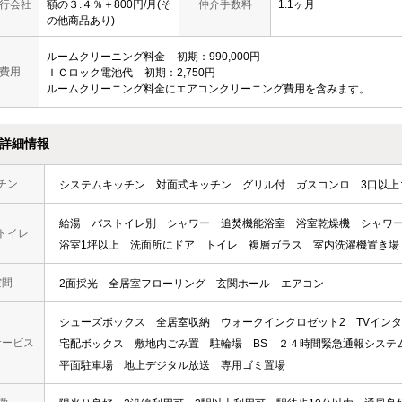
行会社
額の３.４％＋800円/月(そ
仲介手数料
1.1ヶ月
の他商品あり)
ルームクリーニング料金
初期
990,000円
費用
ＩＣロック電池代
初期
2,750円
ルームクリーニング料金にエアコンクリーニング費用を含みます。
詳細情報
チン
システムキッチン
対面式キッチン
グリル付
ガスコンロ
3口以上
給湯
バストイレ別
シャワー
追焚機能浴室
浴室乾燥機
シャワ
トイレ
浴室1坪以上
洗面所にドア
トイレ
複層ガラス
室内洗濯機置き場
空間
2面採光
全居室フローリング
玄関ホール
エアコン
シューズボックス
全居室収納
ウォークインクロゼット2
TVイン
サービス
宅配ボックス
敷地内ごみ置
駐輪場
BS
２４時間緊急通報システ
平面駐車場
地上デジタル放送
専用ゴミ置場