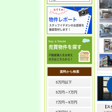
5/7(木）より通常営業いたしま
す。
12/23
＜年末年始の休業のお知らせ
＞
誠に勝手ながら、年末年始に
伴い、下記の期間を休業とさ
せていただきます。
休業期間：2025年12月27日
（土）〜2026年1月4日（日）
まで
賃料から検索
休業期間中に頂きました各種
お問い合わせにつきまして
5万円以下
は、
1月5日午後以降に順次対
応
させていただきます。
5万円～7万円
お客様にはご不便、ご迷惑を
おかけいたしますが、何卒ご
理解とご協力を賜りますよう
7万円～9万円
【ス
お願い申し上げます。