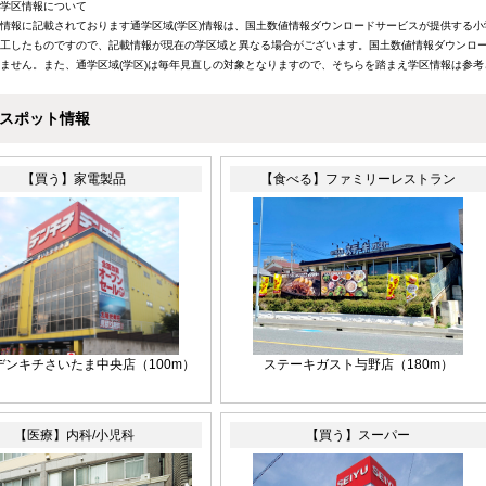
学区情報について
情報に記載されております通学区域(学区)情報は、国土数値情報ダウンロードサービスが提供する小学
工したものですので、記載情報が現在の学区域と異なる場合がございます。国土数値情報ダウンロー
ません。また、通学区域(学区)は毎年見直しの対象となりますので、そちらを踏まえ学区情報は参
スポット情報
【買う】家電製品
【食べる】ファミリーレストラン
デンキチさいたま中央店（100m）
ステーキガスト与野店（180m）
【医療】内科/小児科
【買う】スーパー