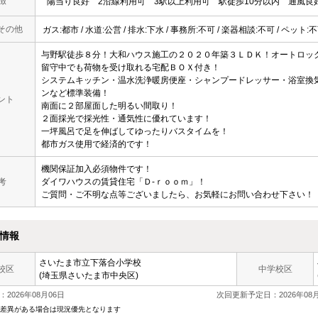
徴
陽当り良好
2沿線利用可
3駅以上利用可
駅徒歩10分以内
通風良
その他
ガス:都市 / 水道:公営 / 排水:下水 / 事務所:不可 / 楽器相談:不可 / ペット
与野駅徒歩８分！大和ハウス施工の２０２０年築３ＬＤＫ！オートロッ
留守中でも荷物を受け取れる宅配ＢＯＸ付き！
システムキッチン・温水洗浄暖房便座・シャンプードレッサー・浴室換
ンなど標準装備！
ント
南面に２部屋面した明るい間取り！
２面採光で採光性・通気性に優れています！
一坪風呂で足を伸ばしてゆったりバスタイムを！
都市ガス使用で経済的です！
機関保証加入必須物件です！
考
ダイワハウスの賃貸住宅「Ｄ‐ｒｏｏｍ」！
ご質問・ご不明な点等ございましたら、お気軽にお問い合わせ下さい！
情報
さいたま市立下落合小学校
校区
中学校区
(埼玉県さいたま市中央区)
2026年08月06日
次回更新予定日：2026年08月
差異がある場合は現況優先となります