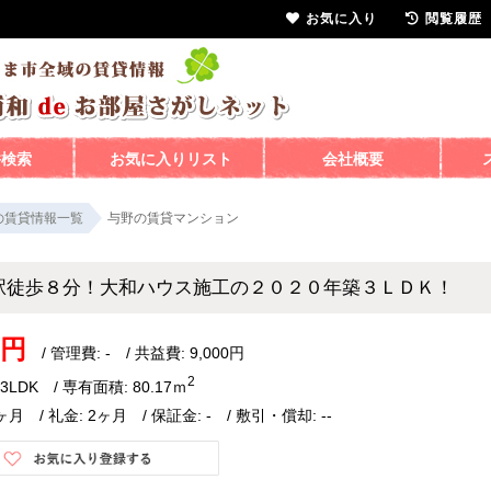
お気に入り
閲覧履歴
件検索
お気に入りリスト
会社概要
の賃貸情報一覧
与野の賃貸マンション
駅徒歩８分！大和ハウス施工の２０２０年築３ＬＤＫ！
万円
/ 管理費: - / 共益費: 9,000円
2
3LDK / 専有面積: 80.17ｍ
ヶ月 / 礼金: 2ヶ月 / 保証金: - / 敷引・償却: --