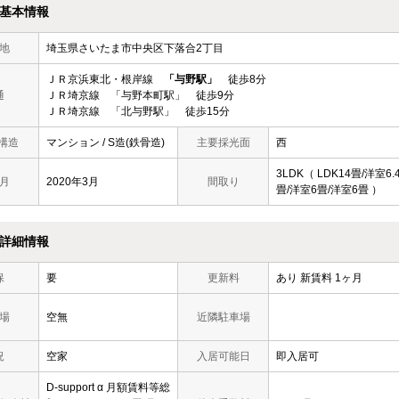
基本情報
地
埼玉県さいたま市中央区下落合2丁目
ＪＲ京浜東北・根岸線
「与野駅」
徒歩8分
通
ＪＲ埼京線 「与野本町駅」 徒歩9分
ＪＲ埼京線 「北与野駅」 徒歩15分
 構造
マンション / S造(鉄骨造)
主要採光面
西
3LDK（ LDK14畳/洋室6.
月
2020年3月
間取り
畳/洋室6畳/洋室6畳 ）
詳細情報
保
要
更新料
あり 新賃料 1ヶ月
場
空無
近隣駐車場
況
空家
入居可能日
即入居可
D-support α 月額賃料等総