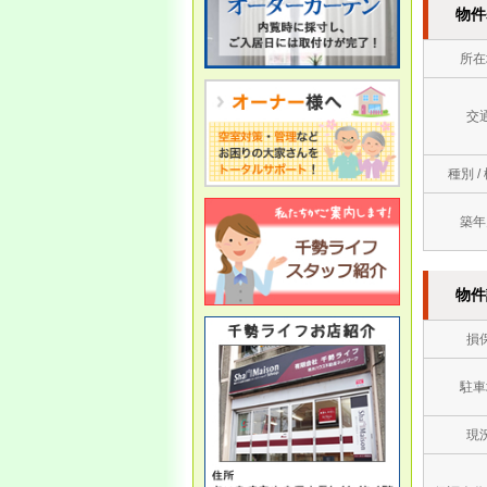
物件
休業となります。
5/3（土
） ～ 5/7（水）
所在
5/8(木）より通常営業いたしま
す。
交
3/15
種別 /
●臨時休業のお知らせ●
お客様・取引企業様 各位
築年
誠に勝手ながら、以下のとお
り休業となります。
物件
・3/16（日）は社員研修のた
め休業とさせて頂きます。
損
駐車
現
1/6
●営業開始のお知らせ●
あけましておめでとうござい