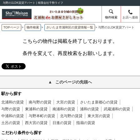
与野の1LDK賃貸アパート | 有限会社千勢ライフ
物件検索
お店へ連絡
TOPページ
>
物件検索
>
さいたま市浦和区の賃貸情報一覧
>
与野の1LDK賃貸アパート
こちらの物件は掲載を終了しております。
条件を変えて、再度検索をお願いします。
このページの先頭へ
駅から探す
北浦和の賃貸
南与野の賃貸
大宮の賃貸
さいたま新都心の賃貸
与野の賃貸
東浦和の賃貸
南浦和の賃貸
浦和の賃貸
武蔵浦和の賃貸
中浦和の賃貸
与野本町の賃貸
北与野の賃貸
東大宮の賃貸
土呂の賃貸
西大宮の賃貸
日進の賃貸
指扇の賃貸
こだわり条件から探す