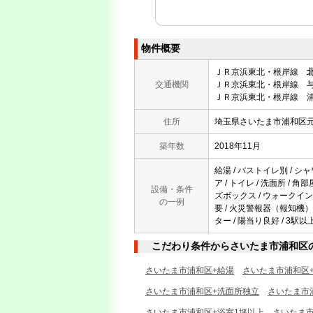
物件概要
ＪＲ京浜東北・根岸線
交通機関
ＪＲ京浜東北・根岸線 与
ＪＲ京浜東北・根岸線 浦
住所
埼玉県さいたま市浦和区
築年数
2018年11月
給湯 / バストイレ別 / シャ
ア / トイレ / 洗面所 / 角
設備・条件
ズボックス / ウォークイン
の一例
要 / 火災警報器（報知機） 
ター / 陽当り良好 / 3駅以
こだわり条件からさいたま市浦和区
さいたま市浦和区+給湯
さいたま市浦和区
さいたま市浦和区+洗面所独立
さいたま市
さいたま市浦和区+浴室1坪以上
さいたま