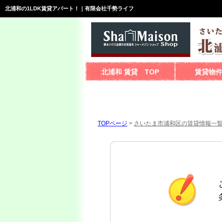
北浦和の1LDK賃貸アパート！｜有限会社千勢ライフ
北浦和 賃貸 TOP
賃貸物
TOPページ
>
さいたま市浦和区の賃貸情報一