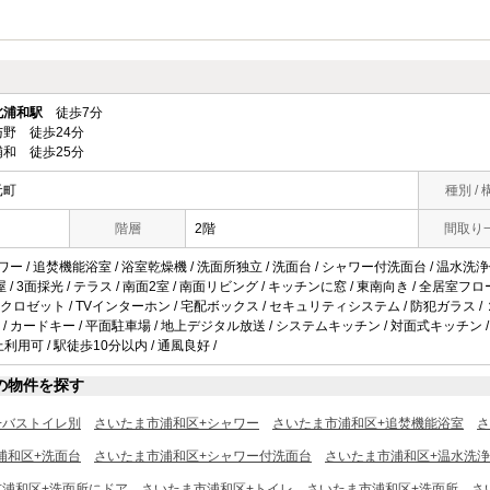
北浦和駅
徒歩7分
野 徒歩24分
和 徒歩25分
元町
種別 / 
階層
2階
間取り
ワー / 追焚機能浴室 / 浴室乾燥機 / 洗面所独立 / 洗面台 / シャワー付洗面台 / 温水洗浄
部屋 / 3面採光 / テラス / 南面2室 / 南面リビング / キッチンに窓 / 東南向き / 全居室フ
クロゼット / TVインターホン / 宅配ボックス / セキュリティシステム / 防犯ガラス
/ カードキー / 平面駐車場 / 地上デジタル放送 / システムキッチン / 対面式キッチン /
上利用可 / 駅徒歩10分以内 / 通風良好 /
の物件を探す
+バストイレ別
さいたま市浦和区+シャワー
さいたま市浦和区+追焚機能浴室
さ
浦和区+洗面台
さいたま市浦和区+シャワー付洗面台
さいたま市浦和区+温水洗
市浦和区+洗面所にドア
さいたま市浦和区+トイレ
さいたま市浦和区+洗面所
さ