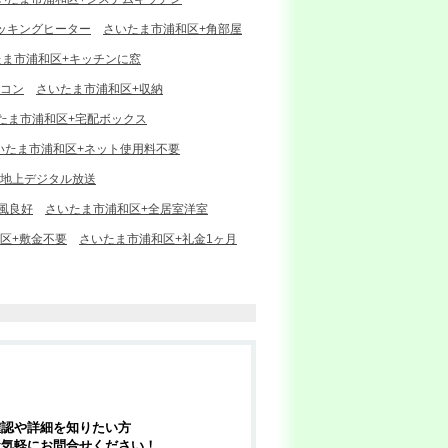
クッキングヒーター
さいたま市浦和区+角部屋
たま市浦和区+キッチンに窓
アコン
さいたま市浦和区+収納
たま市浦和区+宅配ボックス
いたま市浦和区+ネット使用料不要
+地上デジタル放送
風良好
さいたま市浦和区+全居室洋室
区+敷金不要
さいたま市浦和区+礼金1ヶ月
確認や詳細を知りたい方
お気軽にお問合せください！