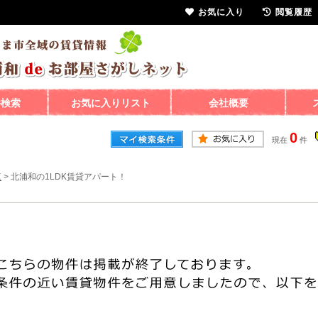
お気に入り
閲覧履歴
件検索
お気に入りリスト
会社概要
0
現在
件
覧
>
北浦和の1LDK賃貸アパート！