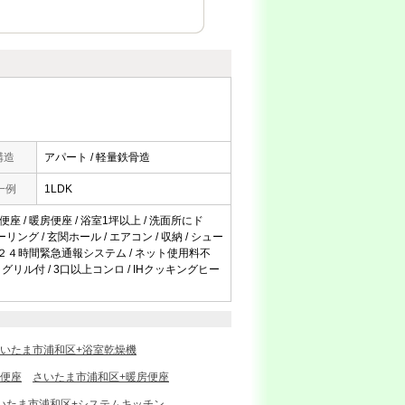
構造
アパート / 軽量鉄骨造
一例
1LDK
便座 / 暖房便座 / 浴室1坪以上 / 洗面所にド
ローリング / 玄関ホール / エアコン / 収納 / シュー
 / ２４時間緊急通報システム / ネット使用料不
 グリル付 / 3口以上コンロ / IHクッキングヒー
いたま市浦和区+浴室乾燥機
浄便座
さいたま市浦和区+暖房便座
いたま市浦和区+システムキッチン