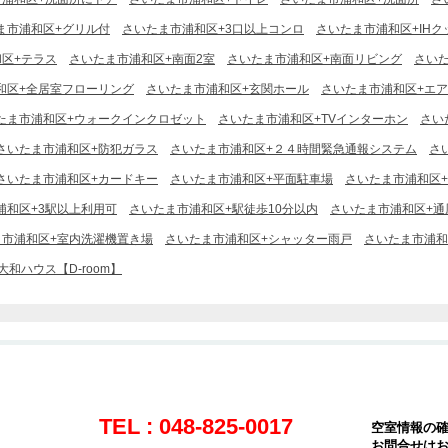
ま市浦和区+グリル付
さいたま市浦和区+3口以上コンロ
さいたま市浦和区+IH
区+テラス
さいたま市浦和区+南面2室
さいたま市浦和区+南面リビング
さい
和区+全居室フローリング
さいたま市浦和区+玄関ホール
さいたま市浦和区+エ
たま市浦和区+ウォークインクロゼット
さいたま市浦和区+TVインターホン
さい
さいたま市浦和区+防犯ガラス
さいたま市浦和区+２４時間緊急通報システム
さ
さいたま市浦和区+カードキー
さいたま市浦和区+平面駐車場
さいたま市浦和区
浦和区+3駅以上利用可
さいたま市浦和区+駅徒歩10分以内
さいたま市浦和区+通
ま市浦和区+室内洗濯機置き場
さいたま市浦和区+シャッター雨戸
さいたま市浦和
和ハウス【D-room】
TEL : 048-825-0017
空室情報の
お問合せは