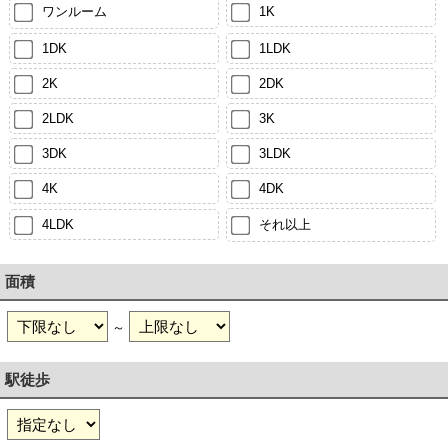
ワンルーム
1K
1DK
1LDK
2K
2DK
2LDK
3K
3DK
3LDK
4K
4DK
4LDK
それ以上
面積
～
駅徒歩