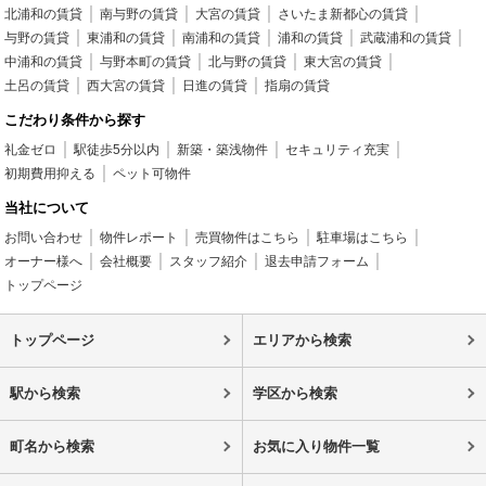
北浦和の賃貸
南与野の賃貸
大宮の賃貸
さいたま新都心の賃貸
与野の賃貸
東浦和の賃貸
南浦和の賃貸
浦和の賃貸
武蔵浦和の賃貸
中浦和の賃貸
与野本町の賃貸
北与野の賃貸
東大宮の賃貸
土呂の賃貸
西大宮の賃貸
日進の賃貸
指扇の賃貸
こだわり条件から探す
礼金ゼロ
駅徒歩5分以内
新築・築浅物件
セキュリティ充実
初期費用抑える
ペット可物件
当社について
お問い合わせ
物件レポート
売買物件はこちら
駐車場はこちら
オーナー様へ
会社概要
スタッフ紹介
退去申請フォーム
トップページ
トップページ
エリアから検索
駅から検索
学区から検索
町名から検索
お気に入り物件一覧