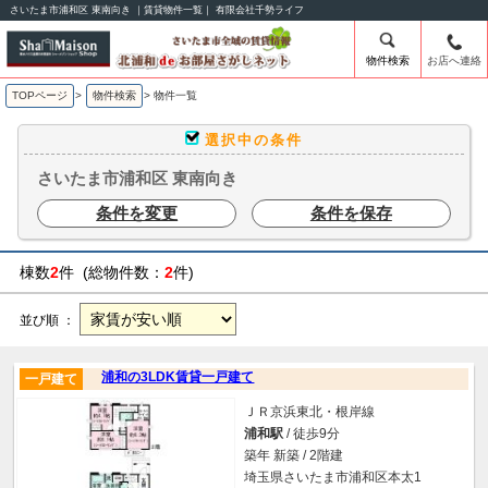
さいたま市浦和区 東南向き ｜賃貸物件一覧｜ 有限会社千勢ライフ
物件検索
お店へ連絡
TOPページ
>
物件検索
>
物件一覧
選択中の条件
さいたま市浦和区 東南向き
条件を変更
条件を保存
棟数
2
件 (総物件数：
2
件)
並び順 ：
浦和の3LDK賃貸一戸建て
一戸建て
ＪＲ京浜東北・根岸線
浦和駅
/ 徒歩9分
築年 新築 / 2階建
埼玉県さいたま市浦和区本太1