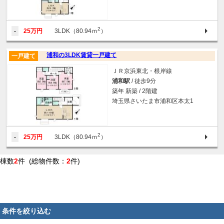
2
-
25万円
3LDK（80.94ｍ
）
浦和の3LDK賃貸一戸建て
一戸建て
ＪＲ京浜東北・根岸線
浦和駅
/ 徒歩9分
築年 新築 / 2階建
埼玉県さいたま市浦和区本太1
2
-
25万円
3LDK（80.94ｍ
）
棟数
2
件 (総物件数：
2
件)
条件を絞り込む