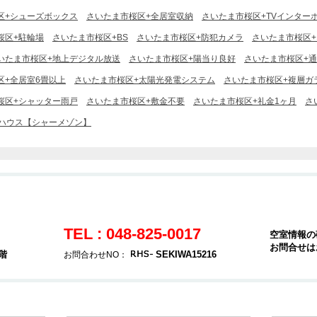
区+シューズボックス
さいたま市桜区+全居室収納
さいたま市桜区+TVインター
桜区+駐輪場
さいたま市桜区+BS
さいたま市桜区+防犯カメラ
さいたま市桜区
いたま市桜区+地上デジタル放送
さいたま市桜区+陽当り良好
さいたま市桜区+
区+全居室6畳以上
さいたま市桜区+太陽光発電システム
さいたま市桜区+複層ガ
桜区+シャッター雨戸
さいたま市桜区+敷金不要
さいたま市桜区+礼金1ヶ月
さ
ハウス【シャーメゾン】
TEL : 048-825-0017
空室情報の
お問合せは
階
SEKIWA15216
お問合わせNO：