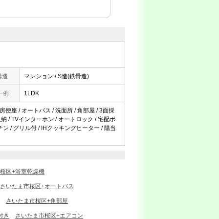
構造
マンション / S造(鉄骨造)
一例
1LDK
便座 / オートバス / 洗面所 / 角部屋 / 3面採
納 / TVインターホン / オートロック / 宅配ボ
ン / グリル付 / IHクッキングヒーター / 陽当
桜区+浴室乾燥機
さいたま市桜区+オートバス
さいたま市桜区+角部屋
付き
さいたま市桜区+エアコン