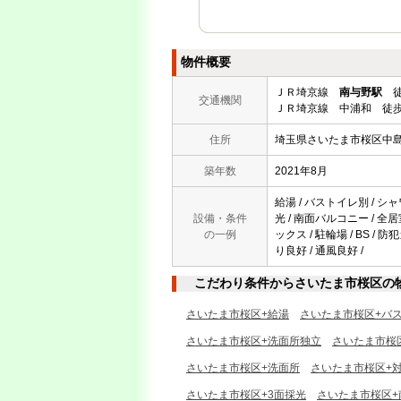
物件概要
ＪＲ埼京線
南与野駅
徒
交通機関
ＪＲ埼京線 中浦和 徒歩
住所
埼玉県さいたま市桜区中
築年数
2021年8月
給湯 / バストイレ別 / シャ
設備・条件
光 / 南面バルコニー / 全
の一例
ックス / 駐輪場 / BS 
り良好 / 通風良好 /
こだわり条件からさいたま市桜区の
さいたま市桜区+給湯
さいたま市桜区+バ
さいたま市桜区+洗面所独立
さいたま市桜
さいたま市桜区+洗面所
さいたま市桜区+
さいたま市桜区+3面採光
さいたま市桜区+