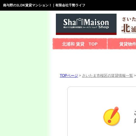
南与野の1LDK賃貸マンション！｜有限会社千勢ライフ
北浦和 賃貸 TOP
賃貸物
TOPページ
>
さいたま市桜区の賃貸情報一覧