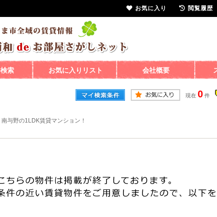
お気に入り
閲覧履歴
件検索
お気に入りリスト
会社概要
0
現在
件
>
南与野の1LDK賃貸マンション！