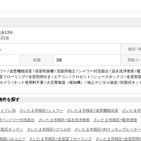
歩13分
21分
島
種別 / 
階層
3階
間取り
ワー / 追焚機能浴室 / 浴室乾燥機 / 洗面所独立 / シャワー付洗面台 / 温水洗浄便座 / 暖房
居室フローリング / 全室照明付き / エアコン / クロゼット / シューズボックス / 全居室収
/ 防犯カメラ / ネット使用料不要 / 火災警報器（報知機） / 地上デジタル放送 / 対面式キッチ
物件を探す
ストイレ別
さいたま市桜区+シャワー
さいたま市桜区+追焚機能浴室
さいたま市
区+シャワー付洗面台
さいたま市桜区+温水洗浄便座
さいたま市桜区+暖房便座
対面式キッチン
さいたま市桜区+グリル付
さいたま市桜区+IHクッキングヒーター
南面バルコニー
さいたま市桜区+全居室フローリング
さいたま市桜区+全室照明