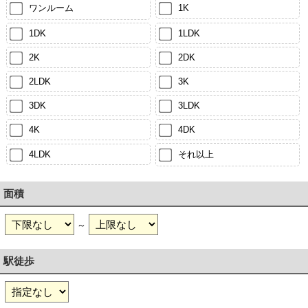
ワンルーム
1K
1DK
1LDK
2K
2DK
2LDK
3K
3DK
3LDK
4K
4DK
4LDK
それ以上
面積
～
駅徒歩