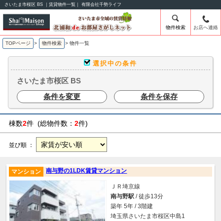
さいたま市桜区 BS ｜賃貸物件一覧｜ 有限会社千勢ライフ
物件検索
お店へ連絡
TOPページ
>
物件検索
>
物件一覧
選択中の条件
さいたま市桜区 BS
条件を変更
条件を保存
棟数
2
件 (総物件数：
2
件)
並び順 ：
南与野の1LDK賃貸マンション
マンション
ＪＲ埼京線
南与野駅
/ 徒歩13分
築年 5年 / 3階建
埼玉県さいたま市桜区中島1