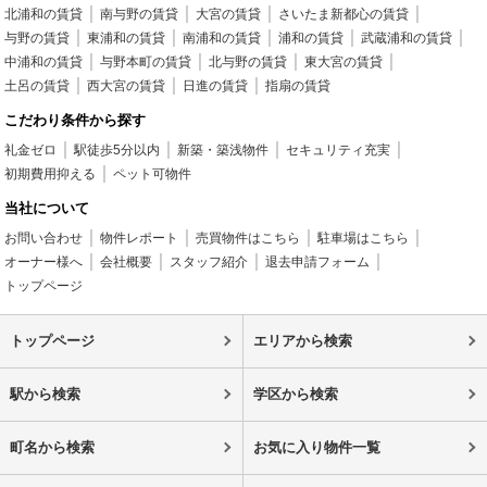
北浦和の賃貸
南与野の賃貸
大宮の賃貸
さいたま新都心の賃貸
与野の賃貸
東浦和の賃貸
南浦和の賃貸
浦和の賃貸
武蔵浦和の賃貸
中浦和の賃貸
与野本町の賃貸
北与野の賃貸
東大宮の賃貸
土呂の賃貸
西大宮の賃貸
日進の賃貸
指扇の賃貸
こだわり条件から探す
礼金ゼロ
駅徒歩5分以内
新築・築浅物件
セキュリティ充実
初期費用抑える
ペット可物件
当社について
お問い合わせ
物件レポート
売買物件はこちら
駐車場はこちら
オーナー様へ
会社概要
スタッフ紹介
退去申請フォーム
トップページ
トップページ
エリアから検索
駅から検索
学区から検索
町名から検索
お気に入り物件一覧