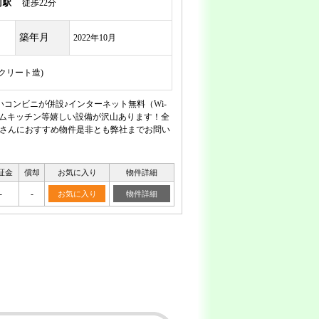
町駅
徒歩22分
築年月
2022年10月
ンクリート造)
コンビニが併設♪インターネット無料（Wi-
テムキッチン等嬉しい設備が沢山あります！全
ルさんにおすすめ物件是非とも弊社までお問い
証金
償却
お気に入り
物件詳細
-
-
お気に入り
物件詳細