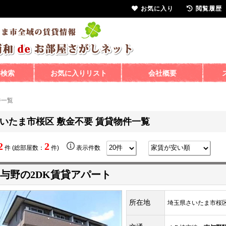
お気に入り
閲覧履歴
件検索
お気に入りリスト
会社概要
件一覧
いたま市桜区 敷金不要 賃貸物件一覧
2
2
件 (総部屋数：
件)
表示件数
与野の2DK賃貸アパート
所在地
埼玉県さいたま市桜区