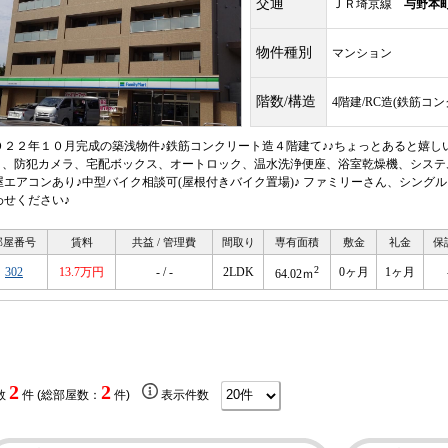
交通
ＪＲ埼京線
与野本
物件種別
マンション
階数/構造
4階建/RC造(鉄筋コ
０２２年１０月完成の築浅物件♪鉄筋コンクリート造４階建て♪♪ちょっとあると嬉しい
i）、防犯カメラ、宅配ボックス、オートロック、温水洗浄便座、浴室乾燥機、シス
屋エアコンあり♪中型バイク相談可(屋根付きバイク置場)♪ ファミリーさん、シング
わせください♪
部屋番号
賃料
共益 / 管理費
間取り
専有面積
敷金
礼金
保
2
302
13.7万円
- / -
2LDK
0ヶ月
1ヶ月
64.02ｍ
2
2
数
件 (総部屋数：
件)
表示件数