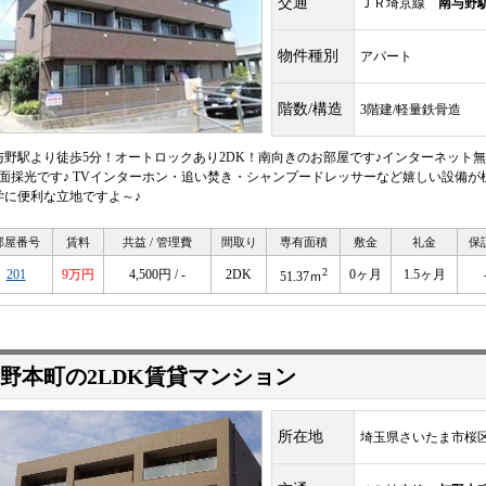
交通
ＪＲ埼京線
南与野
物件種別
アパート
階数/構造
3階建/軽量鉄骨造
与野駅より徒歩5分！オートロックあり2DK！南向きのお部屋です♪インターネット
2面採光です♪ TVインターホン・追い焚き・シャンプードレッサーなど嬉しい設備が
学に便利な立地ですよ～♪
部屋番号
賃料
共益 / 管理費
間取り
専有面積
敷金
礼金
保
2
201
9万円
4,500円 / -
2DK
0ヶ月
1.5ヶ月
51.37ｍ
野本町の2LDK賃貸マンション
所在地
埼玉県さいたま市桜区