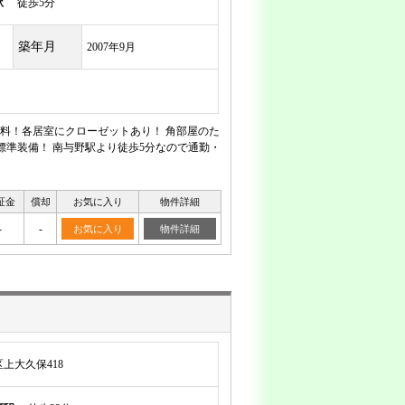
駅
徒歩5分
築年月
2007年9月
無料！各居室にクローゼットあり！ 角部屋のた
標準装備！ 南与野駅より徒歩5分なので通勤・
証金
償却
お気に入り
物件詳細
-
-
お気に入り
物件詳細
上大久保418