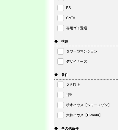
BS
CATV
専用ゴミ置場
◆ 構造
タワー型マンション
デザイナーズ
◆ 条件
２Ｆ以上
1階
積水ハウス【シャーメゾン】
大和ハウス【D-room】
◆ その他条件