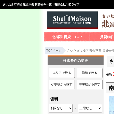
さいたま市桜区 敷金不要 賃貸物件一覧｜有限会社千勢ライフ
北浦和 賃貸 TOP
賃貸物
TOPページ
さいたま市桜区 敷金不要 賃貸物
検索条件の変更
さ
エリアで絞る
沿線で絞る
棟数
小学校から探す
中学校から探す
南
賃料
～