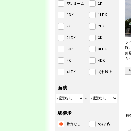
ワンルーム
1K
1DK
1LDK
2K
2DK
2LDK
3K
２
F
3DK
3LDK
部
合
4K
4DK
4LDK
それ以上
面積
～
駅徒歩
棟
指定なし
5分以内