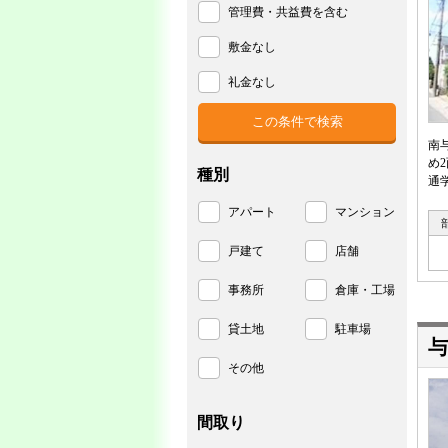
管理費・共益費を含む
敷金なし
礼金なし
南
め
種別
通
アパート
マンション
戸建て
店舗
事務所
倉庫・工場
貸土地
駐車場
与
その他
間取り