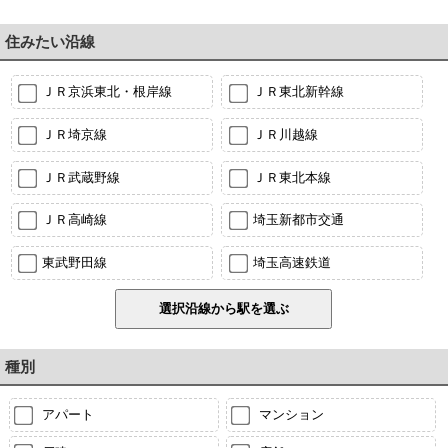
住みたい沿線
ＪＲ京浜東北・根岸線
ＪＲ東北新幹線
ＪＲ埼京線
ＪＲ川越線
ＪＲ武蔵野線
ＪＲ東北本線
ＪＲ高崎線
埼玉新都市交通
東武野田線
埼玉高速鉄道
種別
アパート
マンション