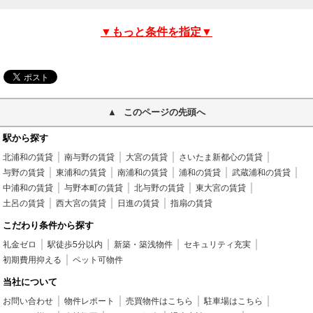
▼もっと条件を指定▼
このページの先頭へ
駅から探す
北浦和の賃貸
南与野の賃貸
大宮の賃貸
さいたま新都心の賃貸
与野の賃貸
東浦和の賃貸
南浦和の賃貸
浦和の賃貸
武蔵浦和の賃貸
中浦和の賃貸
与野本町の賃貸
北与野の賃貸
東大宮の賃貸
土呂の賃貸
西大宮の賃貸
日進の賃貸
指扇の賃貸
こだわり条件から探す
礼金ゼロ
駅徒歩5分以内
新築・築浅物件
セキュリティ充実
初期費用抑える
ペット可物件
当社について
お問い合わせ
物件レポート
売買物件はこちら
駐車場はこちら