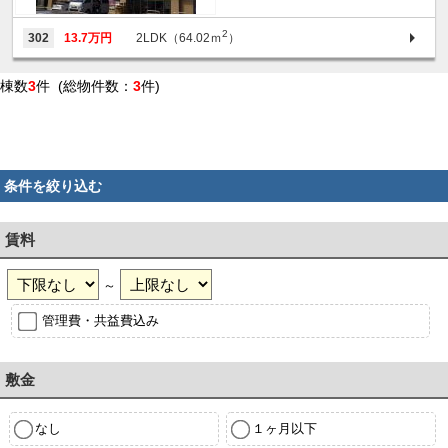
2
302
13.7万円
2LDK（64.02ｍ
）
棟数
3
件 (総物件数：
3
件)
条件を絞り込む
賃料
～
管理費・共益費込み
敷金
なし
１ヶ月以下