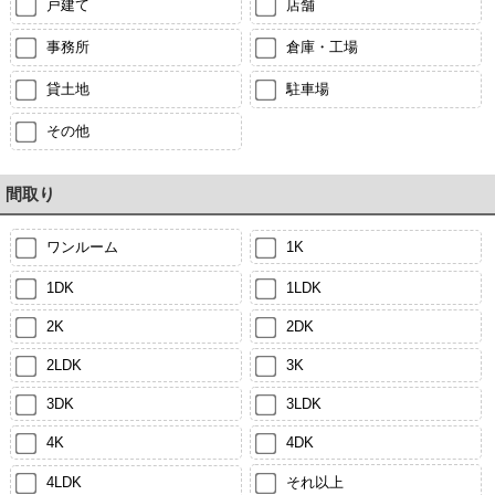
戸建て
店舗
事務所
倉庫・工場
貸土地
駐車場
その他
間取り
ワンルーム
1K
1DK
1LDK
2K
2DK
2LDK
3K
3DK
3LDK
4K
4DK
4LDK
それ以上