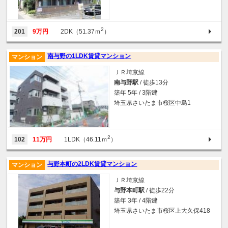
2
201
9万円
2DK（51.37ｍ
）
南与野の1LDK賃貸マンション
マンション
ＪＲ埼京線
南与野駅
/ 徒歩13分
築年 5年 / 3階建
埼玉県さいたま市桜区中島1
2
102
11万円
1LDK（46.11ｍ
）
与野本町の2LDK賃貸マンション
マンション
ＪＲ埼京線
与野本町駅
/ 徒歩22分
築年 3年 / 4階建
埼玉県さいたま市桜区上大久保418