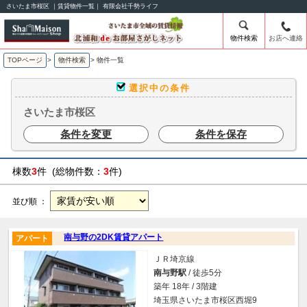
さいたま市桜区 ｜賃貸物件一覧｜ 有限会社千勢ライフ
物件検索
お店へ連絡
TOPページ
>
物件検索
>
物件一覧
選択中の条件
さいたま市桜区
条件を変更
条件を保存
棟数
3
件 (総物件数：
3
件)
並び順 ：
南与野の2DK賃貸アパート
アパート
ＪＲ埼京線
南与野駅
/ 徒歩5分
築年 18年 / 3階建
埼玉県さいたま市桜区西堀9