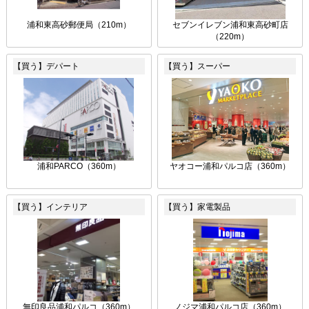
浦和東高砂郵便局（210m）
セブンイレブン浦和東高砂町店
（220m）
【買う】デパート
【買う】スーパー
浦和PARCO（360m）
ヤオコー浦和パルコ店（360m）
【買う】インテリア
【買う】家電製品
無印良品浦和パルコ（360m）
ノジマ浦和パルコ店（360m）