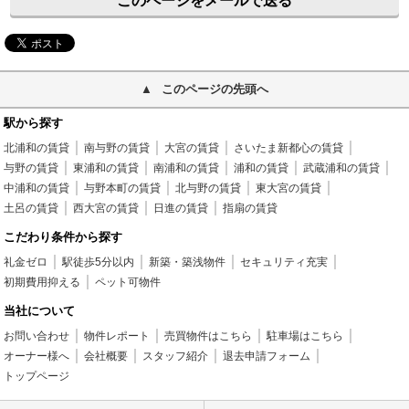
このページをメールで送る
このページの先頭へ
駅から探す
北浦和の賃貸
南与野の賃貸
大宮の賃貸
さいたま新都心の賃貸
与野の賃貸
東浦和の賃貸
南浦和の賃貸
浦和の賃貸
武蔵浦和の賃貸
中浦和の賃貸
与野本町の賃貸
北与野の賃貸
東大宮の賃貸
土呂の賃貸
西大宮の賃貸
日進の賃貸
指扇の賃貸
こだわり条件から探す
礼金ゼロ
駅徒歩5分以内
新築・築浅物件
セキュリティ充実
初期費用抑える
ペット可物件
当社について
お問い合わせ
物件レポート
売買物件はこちら
駐車場はこちら
オーナー様へ
会社概要
スタッフ紹介
退去申請フォーム
トップページ