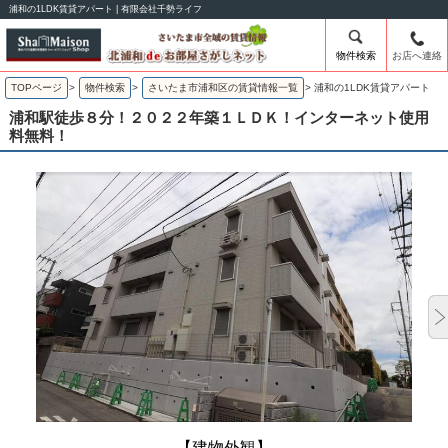
浦和の1LDK賃貸アパート | 有限会社千勢ライフ
物件検索
お店へ連絡
TOPページ
>
物件検索
>
さいたま市浦和区の賃貸情報一覧
>
浦和の1LDK賃貸アパート
浦和駅徒歩８分！２０２２年築１ＬＤＫ！インターネット使用
料無料！
【建物外観】