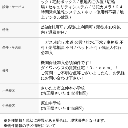
ック / 宅配ボックス / 敷地内ごみ置 / 駐輪
場 / セキュリティシステム / 防犯カメラ / ２４
設備・サービス
時間緊急通報システム / ネット使用料不要 / 地
上デジタル放送 /
2沿線利用可 / 3駅以上利用可 / 駅徒歩10分以
特徴
内 / 通風良好 /
ガス:都市 / 水道:公営 / 排水:下水 / 事務所:不
可 / 楽器相談:不可 / ペット:不可 / 保証人代行:
条件・その他
必加入
機関保証加入必須物件です！
ダイワハウスの賃貸住宅「Ｄ‐ｒｏｏｍ」！
備考
ご質問・ご不明な点等ございましたら、お気軽
にお問い合わせ下さい！
さいたま市立仲本小学校
小学校区
(埼玉県さいたま市浦和区)
原山中学校
中学校区
(埼玉県さいたま市緑区)
※各種情報と現状に差異がある場合は、現状優先となります。
※物件情報の学区情報について