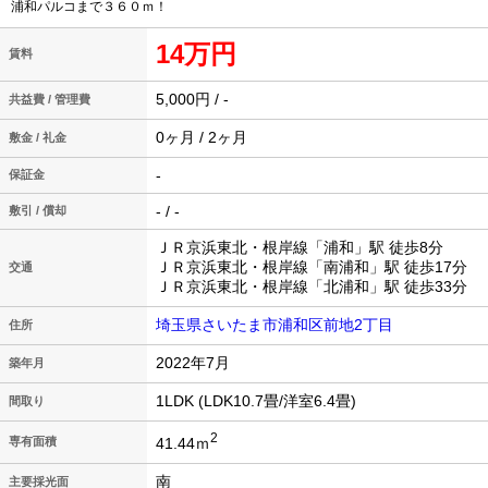
浦和パルコまで３６０ｍ！
14万円
賃料
5,000円 / -
共益費 / 管理費
0ヶ月 / 2ヶ月
敷金 / 礼金
-
保証金
- / -
敷引 / 償却
ＪＲ京浜東北・根岸線「浦和」駅 徒歩8分
ＪＲ京浜東北・根岸線「南浦和」駅 徒歩17分
交通
ＪＲ京浜東北・根岸線「北浦和」駅 徒歩33分
埼玉県さいたま市浦和区前地2丁目
住所
2022年7月
築年月
1LDK (LDK10.7畳/洋室6.4畳)
間取り
2
41.44ｍ
専有面積
南
主要採光面