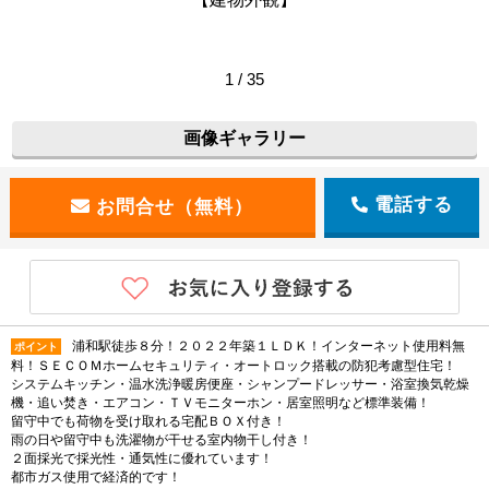
1 / 35
画像ギャラリー
電話する
浦和駅徒歩８分！２０２２年築１ＬＤＫ！インターネット使用料無
ポイント
料！ＳＥＣＯＭホームセキュリティ・オートロック搭載の防犯考慮型住宅！
システムキッチン・温水洗浄暖房便座・シャンプードレッサー・浴室換気乾燥
機・追い焚き・エアコン・ＴＶモニターホン・居室照明など標準装備！
留守中でも荷物を受け取れる宅配ＢＯＸ付き！
雨の日や留守中も洗濯物が干せる室内物干し付き！
２面採光で採光性・通気性に優れています！
都市ガス使用で経済的です！