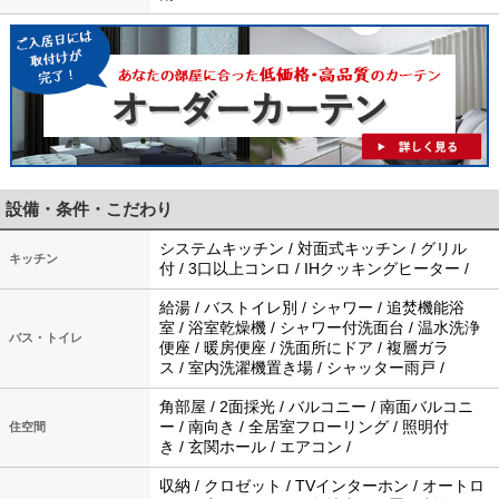
設備・条件・こだわり
システムキッチン / 対面式キッチン / グリル
キッチン
付 / 3口以上コンロ / IHクッキングヒーター /
給湯 / バストイレ別 / シャワー / 追焚機能浴
室 / 浴室乾燥機 / シャワー付洗面台 / 温水洗浄
バス・トイレ
便座 / 暖房便座 / 洗面所にドア / 複層ガラ
ス / 室内洗濯機置き場 / シャッター雨戸 /
角部屋 / 2面採光 / バルコニー / 南面バルコニ
ー / 南向き / 全居室フローリング / 照明付
住空間
き / 玄関ホール / エアコン /
収納 / クロゼット / TVインターホン / オートロ