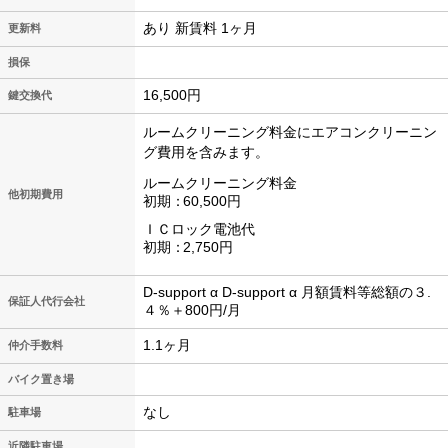
あり 新賃料 1ヶ月
更新料
損保
16,500円
鍵交換代
ルームクリーニング料金にエアコンクリーニン
グ費用を含みます。
ルームクリーニング料金
他初期費用
初期
60,500円
ＩＣロック電池代
初期
2,750円
D-support α D-support α 月額賃料等総額の３.
保証人代行会社
４％＋800円/月
1.1ヶ月
仲介手数料
バイク置き場
なし
駐車場
近隣駐車場