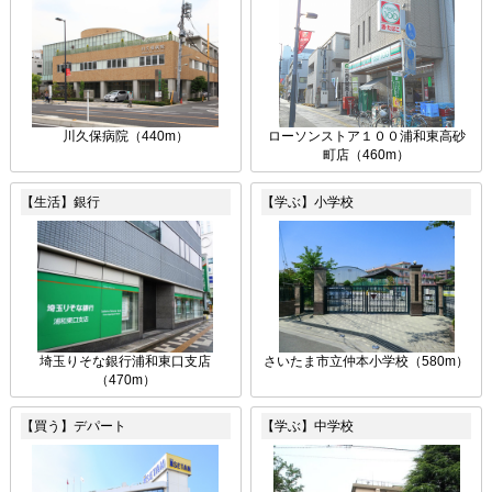
川久保病院（440m）
ローソンストア１００浦和東高砂
町店（460m）
【生活】銀行
【学ぶ】小学校
埼玉りそな銀行浦和東口支店
さいたま市立仲本小学校（580m）
（470m）
【買う】デパート
【学ぶ】中学校