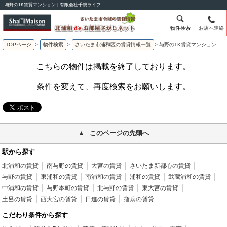
与野の1K賃貸マンション | 有限会社千勢ライフ
物件検索
お店へ連絡
TOPページ
>
物件検索
>
さいたま市浦和区の賃貸情報一覧
>
与野の1K賃貸マンション
こちらの物件は掲載を終了しております。
条件を変えて、再度検索をお願いします。
このページの先頭へ
駅から探す
北浦和の賃貸
南与野の賃貸
大宮の賃貸
さいたま新都心の賃貸
与野の賃貸
東浦和の賃貸
南浦和の賃貸
浦和の賃貸
武蔵浦和の賃貸
中浦和の賃貸
与野本町の賃貸
北与野の賃貸
東大宮の賃貸
土呂の賃貸
西大宮の賃貸
日進の賃貸
指扇の賃貸
こだわり条件から探す