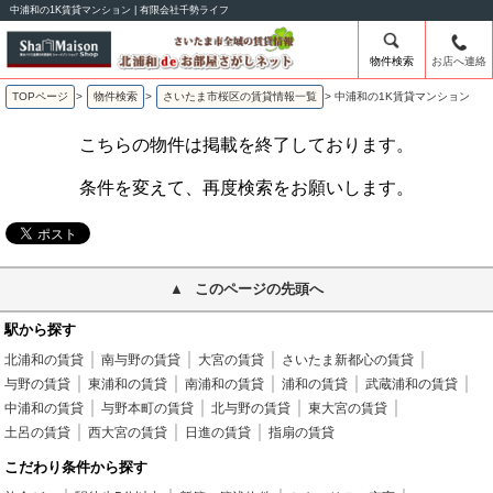
中浦和の1K賃貸マンション | 有限会社千勢ライフ
物件検索
お店へ連絡
TOPページ
>
物件検索
>
さいたま市桜区の賃貸情報一覧
>
中浦和の1K賃貸マンション
こちらの物件は掲載を終了しております。
条件を変えて、再度検索をお願いします。
このページの先頭へ
駅から探す
北浦和の賃貸
南与野の賃貸
大宮の賃貸
さいたま新都心の賃貸
与野の賃貸
東浦和の賃貸
南浦和の賃貸
浦和の賃貸
武蔵浦和の賃貸
中浦和の賃貸
与野本町の賃貸
北与野の賃貸
東大宮の賃貸
土呂の賃貸
西大宮の賃貸
日進の賃貸
指扇の賃貸
こだわり条件から探す