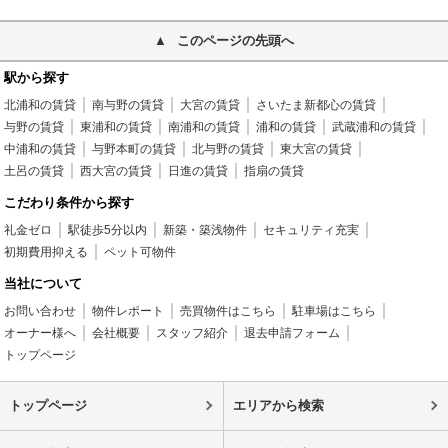
このページの先頭へ
駅から探す
北浦和の賃貸
南与野の賃貸
大宮の賃貸
さいたま新都心の賃貸
与野の賃貸
東浦和の賃貸
南浦和の賃貸
浦和の賃貸
武蔵浦和の賃貸
中浦和の賃貸
与野本町の賃貸
北与野の賃貸
東大宮の賃貸
土呂の賃貸
西大宮の賃貸
日進の賃貸
指扇の賃貸
こだわり条件から探す
礼金ゼロ
駅徒歩5分以内
新築・築浅物件
セキュリティ充実
初期費用抑える
ペット可物件
当社について
お問い合わせ
物件レポート
売買物件はこちら
駐車場はこちら
オーナー様へ
会社概要
スタッフ紹介
退去申請フォーム
トップページ
トップページ
エリアから検索