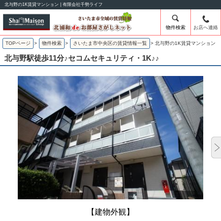
北与野の1K賃貸マンション | 有限会社千勢ライフ
物件検索
お店へ連絡
TOPページ
>
物件検索
>
さいたま市中央区の賃貸情報一覧
>
北与野の1K賃貸マンション
北与野駅徒歩11分♪セコムセキュリティ・1K♪♪
【建物外観】