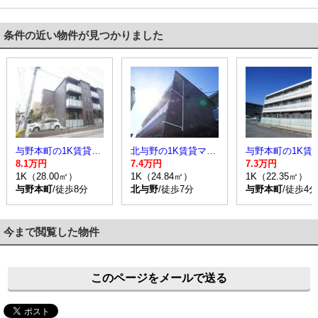
条件の近い物件が見つかりました
与野本町の1K賃貸マンション
北与野の1K賃貸マンション
8.1万円
7.4万円
7.3万円
1K（28.00㎡）
1K（24.84㎡）
1K（22.35㎡）
与野本町
/徒歩8分
北与野
/徒歩7分
与野本町
/徒歩4分
今まで閲覧した物件
このページをメールで送る