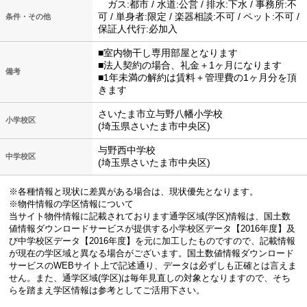
ガス:都市 / 水道:公営 / 排水:下水 / 事務所:不
可 / 単身者:限定 / 楽器相談:不可 / ペット:不可 /
条件・その他
保証人代行:必加入
■室内物干し専用部屋となります
■法人契約の場合、礼金＋1ヶ月になります
備考
■1年未満の解約は賃料＋管理費の1ヶ月分を頂
きます
さいたま市立与野八幡小学校
小学校区
(埼玉県さいたま市中央区)
与野西中学校
中学校区
(埼玉県さいたま市中央区)
※各種情報と現状に差異がある場合は、現状優先となります。
※物件情報の学区情報について
当サイト物件情報に記載されております通学区域(学区)情報は、国土数
値情報ダウンロードサービスが提供する小学校区データ【2016年度】及
び中学校区データ【2016年度】を元に加工したものですので、記載情報
が現在の学区域と異なる場合がございます。国土数値情報ダウンロード
サービスのWEBサイト上で記述通り、データは必ずしも正確とは言えま
せん。また、通学区域(学区)は毎年見直しの対象となりますので、そち
らを踏まえ学区情報は参考としてご活用下さい。