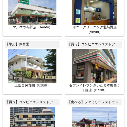
マルエツ与野店（646m）
ポニークリーニング北与野店
（589m）
【学ぶ】保育園
【買う】コンビニエンスストア
上落合保育園（628m）
セブンイレブンさいたま本町西５
丁目店（673m）
【買う】コンビニエンスストア
【食べる】ファミリーレストラン