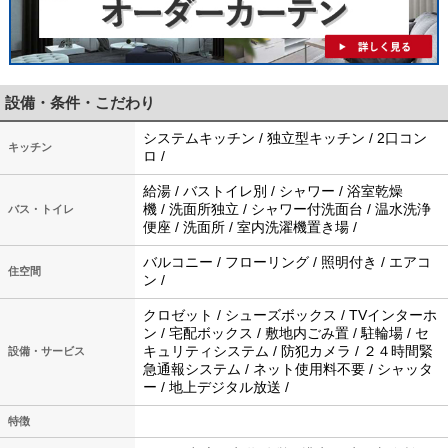
設備・条件・こだわり
システムキッチン / 独立型キッチン / 2口コン
キッチン
ロ /
給湯 / バストイレ別 / シャワー / 浴室乾燥
機 / 洗面所独立 / シャワー付洗面台 / 温水洗浄
バス・トイレ
便座 / 洗面所 / 室内洗濯機置き場 /
バルコニー / フローリング / 照明付き / エアコ
住空間
ン /
クロゼット / シューズボックス / TVインターホ
ン / 宅配ボックス / 敷地内ごみ置 / 駐輪場 / セ
キュリティシステム / 防犯カメラ / ２４時間緊
設備・サービス
急通報システム / ネット使用料不要 / シャッタ
ー / 地上デジタル放送 /
特徴