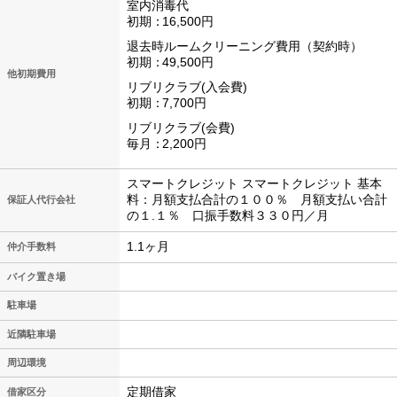
室内消毒代
初期
16,500円
退去時ルームクリーニング費用（契約時）
初期
49,500円
他初期費用
リブリクラブ(入会費)
初期
7,700円
リブリクラブ(会費)
毎月
2,200円
スマートクレジット スマートクレジット 基本
料：月額支払合計の１００％ 月額支払い合計
保証人代行会社
の１.１％ 口振手数料３３０円／月
1.1ヶ月
仲介手数料
バイク置き場
駐車場
近隣駐車場
周辺環境
定期借家
借家区分