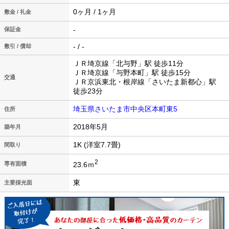
0ヶ月 / 1ヶ月
敷金 / 礼金
-
保証金
- / -
敷引 / 償却
ＪＲ埼京線「北与野」駅 徒歩11分
ＪＲ埼京線「与野本町」駅 徒歩15分
交通
ＪＲ京浜東北・根岸線「さいたま新都心」駅
徒歩23分
埼玉県さいたま市中央区本町東5
住所
2018年5月
築年月
1K (洋室7.7畳)
間取り
2
23.6ｍ
専有面積
東
主要採光面