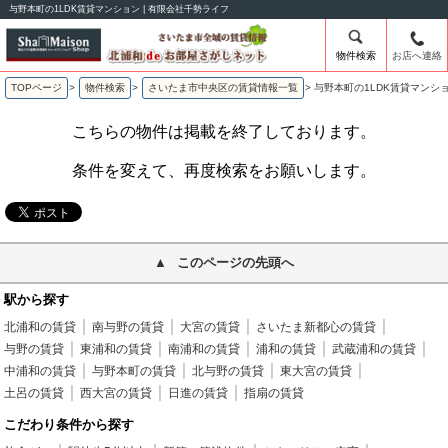
与野本町の1LDK賃貸マンション | 有限会社千勢ライフ
物件検索
お店へ連絡
TOPページ
>
物件検索
>
さいたま市中央区の賃貸情報一覧
>
与野本町の1LDK賃貸マンシ
こちらの物件は掲載を終了しております。
条件を変えて、再度検索をお願いします。
このページの先頭へ
駅から探す
北浦和の賃貸
南与野の賃貸
大宮の賃貸
さいたま新都心の賃貸
与野の賃貸
東浦和の賃貸
南浦和の賃貸
浦和の賃貸
武蔵浦和の賃貸
中浦和の賃貸
与野本町の賃貸
北与野の賃貸
東大宮の賃貸
土呂の賃貸
西大宮の賃貸
日進の賃貸
指扇の賃貸
こだわり条件から探す