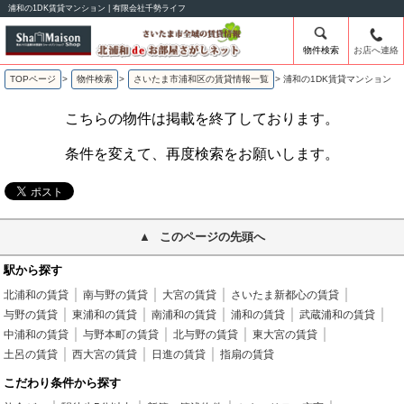
浦和の1DK賃貸マンション | 有限会社千勢ライフ
物件検索
お店へ連絡
TOPページ
>
物件検索
>
さいたま市浦和区の賃貸情報一覧
>
浦和の1DK賃貸マンション
こちらの物件は掲載を終了しております。
条件を変えて、再度検索をお願いします。
このページの先頭へ
駅から探す
北浦和の賃貸
南与野の賃貸
大宮の賃貸
さいたま新都心の賃貸
与野の賃貸
東浦和の賃貸
南浦和の賃貸
浦和の賃貸
武蔵浦和の賃貸
中浦和の賃貸
与野本町の賃貸
北与野の賃貸
東大宮の賃貸
土呂の賃貸
西大宮の賃貸
日進の賃貸
指扇の賃貸
こだわり条件から探す