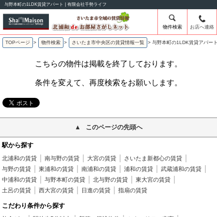
与野本町の1LDK賃貸アパート | 有限会社千勢ライフ
物件検索
お店へ連絡
TOPページ
>
物件検索
>
さいたま市中央区の賃貸情報一覧
>
与野本町の1LDK賃貸アパー
こちらの物件は掲載を終了しております。
条件を変えて、再度検索をお願いします。
このページの先頭へ
駅から探す
北浦和の賃貸
南与野の賃貸
大宮の賃貸
さいたま新都心の賃貸
与野の賃貸
東浦和の賃貸
南浦和の賃貸
浦和の賃貸
武蔵浦和の賃貸
中浦和の賃貸
与野本町の賃貸
北与野の賃貸
東大宮の賃貸
土呂の賃貸
西大宮の賃貸
日進の賃貸
指扇の賃貸
こだわり条件から探す