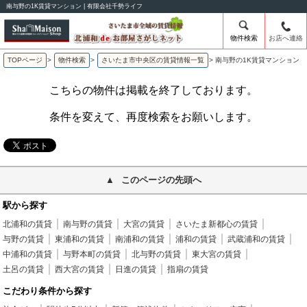
南与野の1K賃貸マンション | 有限会社千勢ライフ
物件検索
お店へ連絡
TOPページ
>
物件検索
>
さいたま市中央区の賃貸情報一覧
>
南与野の1K賃貸マンション
こちらの物件は掲載を終了しております。
条件を変えて、再度検索をお願いします。
このページの先頭へ
駅から探す
北浦和の賃貸
南与野の賃貸
大宮の賃貸
さいたま新都心の賃貸
与野の賃貸
東浦和の賃貸
南浦和の賃貸
浦和の賃貸
武蔵浦和の賃貸
中浦和の賃貸
与野本町の賃貸
北与野の賃貸
東大宮の賃貸
土呂の賃貸
西大宮の賃貸
日進の賃貸
指扇の賃貸
こだわり条件から探す