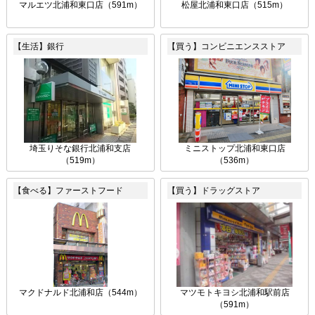
マルエツ北浦和東口店（591m）
松屋北浦和東口店（515m）
【生活】銀行
【買う】コンビニエンスストア
埼玉りそな銀行北浦和支店
ミニストップ北浦和東口店
（519m）
（536m）
【食べる】ファーストフード
【買う】ドラッグストア
マクドナルド北浦和店（544m）
マツモトキヨシ北浦和駅前店
（591m）