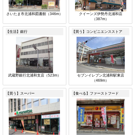
さいたま市北浦和図書館（346m）
クイーンズ伊勢丹北浦和店
（387m）
【生活】銀行
【買う】コンビニエンスストア
武蔵野銀行北浦和支店（523m）
セブンイレブン北浦和駅東店
（469m）
【買う】スーパー
【食べる】ファーストフード