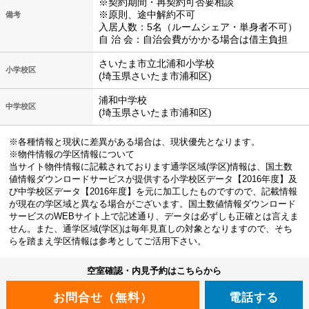
※契約期間・再契約可否要相談
※原則、途中解約不可
備考
入居人数：5名（ルームシェア・単身者不可）
自 治 会：自治会費がかかる場合は借主負担
さいたま市立北浦和小学校
小学校区
(埼玉県さいたま市浦和区)
浦和中学校
中学校区
(埼玉県さいたま市浦和区)
※各種情報と現状に差異がある場合は、現状優先となります。
※物件情報の学区情報について
当サイト物件情報に記載されております通学区域(学区)情報は、国土数
値情報ダウンロードサービスが提供する小学校区データ【2016年度】及
び中学校区データ【2016年度】を元に加工したものですので、記載情報
が現在の学区域と異なる場合がございます。国土数値情報ダウンロード
サービスのWEBサイト上で記述通り、データは必ずしも正確とは言えま
せん。また、通学区域(学区)は毎年見直しの対象となりますので、そち
らを踏まえ学区情報は参考としてご活用下さい。
空室確認・内見予約はこちらから
電話する