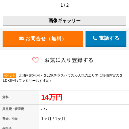
1 / 2
画像ギャラリー
電話する
北浦和駅利用・３LDKテラスハウス♪♪人気のエリアに設備充実の３
ポイント
LDK物件♪ファミリーおすすめ♪
14万円
賃料
- / -
共益費 / 管理費
1ヶ月 / 1ヶ月
敷金 / 礼金
-
保証金