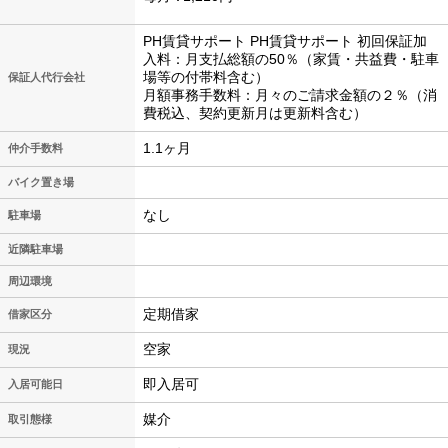
PH賃貸サポート PH賃貸サポート 初回保証加
入料：月支払総額の50％（家賃・共益費・駐車
場等の付帯料含む）
保証人代行会社
月額事務手数料：月々のご請求金額の２％（消
費税込、契約更新月は更新料含む）
1.1ヶ月
仲介手数料
バイク置き場
なし
駐車場
近隣駐車場
周辺環境
定期借家
借家区分
空家
現況
即入居可
入居可能日
媒介
取引態様