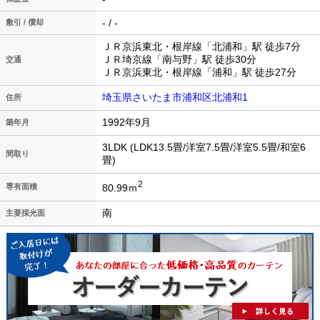
- / -
敷引 / 償却
ＪＲ京浜東北・根岸線「北浦和」駅 徒歩7分
ＪＲ埼京線「南与野」駅 徒歩30分
交通
ＪＲ京浜東北・根岸線「浦和」駅 徒歩27分
埼玉県さいたま市浦和区北浦和1
住所
1992年9月
築年月
3LDK (LDK13.5畳/洋室7.5畳/洋室5.5畳/和室6
間取り
畳)
2
80.99ｍ
専有面積
南
主要採光面