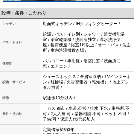
設備・条件・こだわり
対面式キッチン / IHクッキングヒーター /
キッチン
給湯 / バストイレ別 / シャワー / 追焚機能浴
室 / 浴室乾燥機 / 洗面所独立 / 温水洗浄便
バス・トイレ
座 / 暖房便座 / 浴室1坪以上 / オートバス / 洗面
所 / 室内洗濯機置き場 /
バルコニー / 専用庭 / 浴室に窓 / 洗面所に
住空間
窓 / エアコン /
シューズボックス / 全居室収納 / TVインターホ
ン / 駐輪場 / 火災警報器（報知機） / 地上デジ
設備・サービス
タル放送 /
駅徒歩10分以内 /
特徴
ガス:都市 / 水道:公営 / 排水:下水 / 事務所:不
可 / 2人入居:可 / 楽器相談:不可 / ペット:不可 /
条件・その他
子供:可 / 保証人代行:必加入
定期借家契約3年