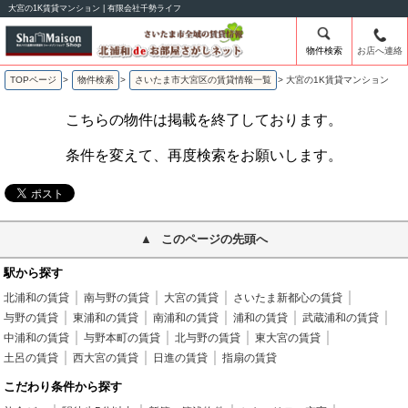
大宮の1K賃貸マンション | 有限会社千勢ライフ
物件検索
お店へ連絡
TOPページ
>
物件検索
>
さいたま市大宮区の賃貸情報一覧
>
大宮の1K賃貸マンション
こちらの物件は掲載を終了しております。
条件を変えて、再度検索をお願いします。
このページの先頭へ
駅から探す
北浦和の賃貸
南与野の賃貸
大宮の賃貸
さいたま新都心の賃貸
与野の賃貸
東浦和の賃貸
南浦和の賃貸
浦和の賃貸
武蔵浦和の賃貸
中浦和の賃貸
与野本町の賃貸
北与野の賃貸
東大宮の賃貸
土呂の賃貸
西大宮の賃貸
日進の賃貸
指扇の賃貸
こだわり条件から探す