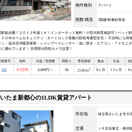
物件種別
アパート
階数/構造
3階建/軽量鉄骨造
宮駅徒歩圏！２０１３年築１Ｋ！インターネット無料！小型犬飼育相談可！ペット飼
ＥＣＯＭホームセキュリティ・オートロック搭載の防犯考慮型住宅！ 不在時にも荷物
チン・温水洗浄暖房便座・シャンプードレッサー・追い焚き・エアコン・ＴＶモニタ
性に優れています！ 共用部分防犯カメラ設置！
部屋番号
賃料
共益 / 管理費
間取り
専有面積
敷金
礼金
保
2
302
8.3万円
6,000円 / -
1K
0ヶ月
1.5ヶ月
0
25.83ｍ
いたま新都心の1LDK賃貸アパート
所在地
埼玉県さいたま市大宮
交通
ＪＲ京浜東北・根