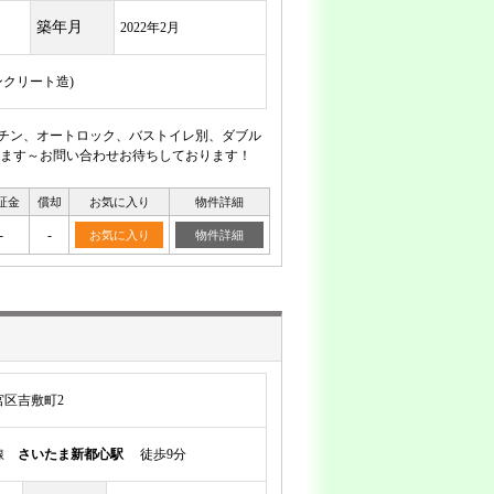
築年月
2022年2月
ンクリート造)
キチン、オートロック、バストイレ別、ダブル
ます～お問い合わせお待ちしております！
証金
償却
お気に入り
物件詳細
-
-
お気に入り
物件詳細
区吉敷町2
岸線
さいたま新都心駅
徒歩9分