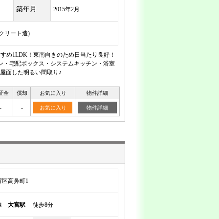
築年月
2015年2月
ンクリート造)
すめ1LDK！東南向きのため日当たり良好！
ホン・宅配ボックス・システムキッチン・浴室
部屋面した明るい間取り♪
証金
償却
お気に入り
物件詳細
-
-
お気に入り
物件詳細
区高鼻町1
岸線
大宮駅
徒歩8分