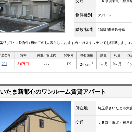
交通
ＪＲ京浜東北・根
物件種別
アパート
階数/構造
2階建/軽量鉄骨造
宮駅利用・１K物件♪初めての1人暮らしにおすすめ・ガスキッチンでお料理しましょ♪
部屋番号
賃料
共益 / 管理費
間取り
専有面積
敷金
礼金
保
2
201
5.6万円
- / -
1K
1ヶ月
0ヶ月
0
24.75ｍ
いたま新都心のワンルーム賃貸アパート
所在地
埼玉県さいたま市大
交通
ＪＲ京浜東北・根