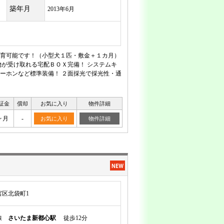
築年月
2013年6月
育可能です！（小型犬１匹・敷金＋１カ月）
が受け取れる宅配ＢＯＸ完備！ システムキ
ーホンなど標準装備！ ２面採光で採光性・通
証金
償却
お気に入り
物件詳細
ヶ月
-
お気に入り
物件詳細
区北袋町1
岸線
さいたま新都心駅
徒歩12分