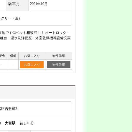
築年月
2021年10月
ンクリート造)
な立地です◎ペット相談可！！ オートロック・
粧台・温水洗浄便座・浴室乾燥機等設備充実
証金
償却
お気に入り
物件詳細
-
-
お気に入り
物件詳細
区吉敷町2
岸線
大宮駅
徒歩10分