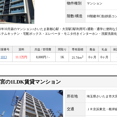
物件種別
マンション
階数/構造
10階建/RC造(鉄筋コ
021年10月築のマンション♪さいたま新都心駅・大宮駅2駅利用可♪通勤・通学に便利
ステムキッチン・宅配ボックス・エレベータ・モニタ付きインターホン・洗髪洗面化
部屋番号
賃料
共益 / 管理費
間取り
専有面積
敷金
礼金
保
2
1013
11.1万円
8,000円 / -
1K
0ヶ月
0ヶ月
21.74ｍ
宮の1LDK賃貸マンション
所在地
埼玉県さいたま市大宮
交通
ＪＲ京浜東北・根