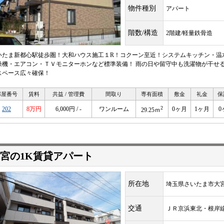
物件種別
アパート
階数/構造
2階建/軽量鉄骨造
いたま新都心駅徒歩圏！大和ハウス施工１R！コクーン至近！システムキッチン・温
燥機・エアコン・ＴＶモニターホンなど標準装備！ 雨の日や留守中も洗濯物が干せる
スペース広々確保！
部屋番号
賃料
共益 / 管理費
間取り
専有面積
敷金
礼金
保
2
202
8万円
6,000円 / -
ワンルーム
0ヶ月
1ヶ月
0
29.25ｍ
宮の1K賃貸アパート
所在地
埼玉県さいたま市大
交通
ＪＲ京浜東北・根