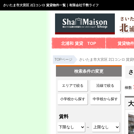
さいたま市大宮区 2口コンロ 賃貸物件一覧｜有限会社千勢ライフ
北浦和 賃貸 TOP
賃貸物
TOPページ
さいたま市大宮区 2口コンロ 賃
検索条件の変更
さ
エリアで絞る
沿線で絞る
棟数
小学校から探す
中学校から探す
大
賃料
～