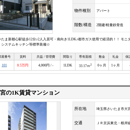
物件種別
アパート
階数/構造
2階建/軽量鉄骨造
いたま新都心駅徒歩12分♪2人入居可・南向き1LDK♪都市ガス使用で経済的！！ モ
・システムキッチン等標準装備☆
部屋番号
賃料
共益 / 管理費
間取り
専有面積
敷金
礼金
保
2
101
8.5万円
4,000円 / -
1LDK
0ヶ月
1ヶ月
33.17ｍ
宮の1K賃貸マンション
所在地
埼玉県さいたま市大宮
交通
ＪＲ京浜東北・根