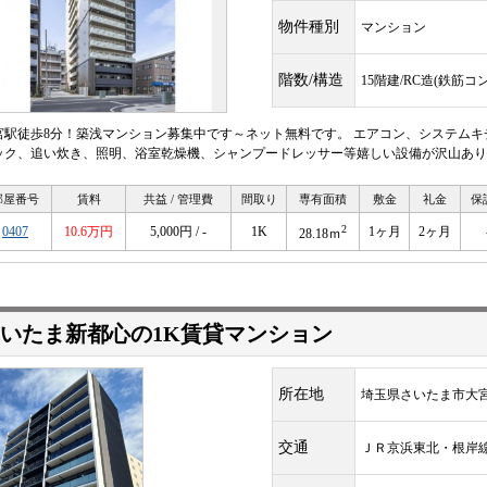
物件種別
マンション
階数/構造
15階建/RC造(鉄筋コ
宮駅徒歩8分！築浅マンション募集中です～ネット無料です。 エアコン、システム
ック、追い炊き、照明、浴室乾燥機、シャンプードレッサー等嬉しい設備が沢山あり
部屋番号
賃料
共益 / 管理費
間取り
専有面積
敷金
礼金
保
2
0407
10.6万円
5,000円 / -
1K
1ヶ月
2ヶ月
28.18ｍ
いたま新都心の1K賃貸マンション
所在地
埼玉県さいたま市大宮
交通
ＪＲ京浜東北・根