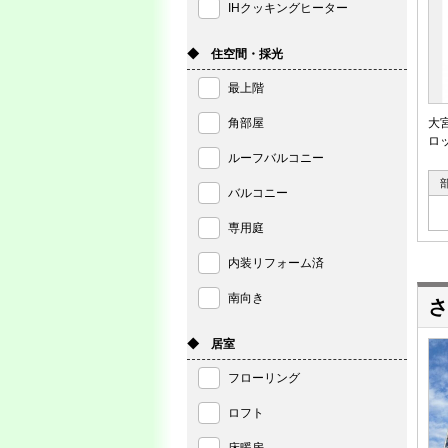
IHクッキングヒーター
◆ 住空間・採光
最上階
角部屋
大
ロ
ルーフバルコニー
バルコニー
専用庭
内装リフォーム済
南向き
さ
◆ 居室
フローリング
ロフト