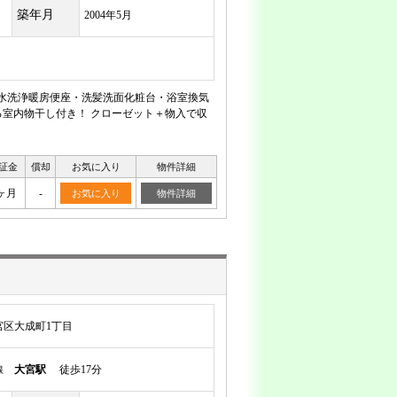
築年月
2004年5月
水洗浄暖房便座・洗髪洗面化粧台・浴室換気
室内物干し付き！ クローゼット＋物入で収
証金
償却
お気に入り
物件詳細
ヶ月
-
お気に入り
物件詳細
宮区大成町1丁目
岸線
大宮駅
徒歩17分