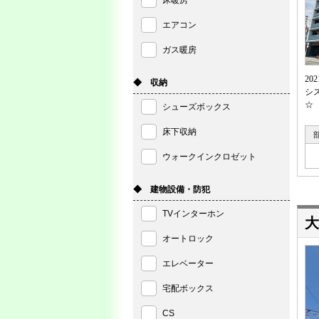
床暖房
エアコン
ガス暖房
2
◆ 収納
シ
☆
シューズボックス
床下収納
ウォークインクロゼット
◆ 建物設備・防犯
TVインターホン
大
オートロック
エレベーター
宅配ボックス
CS