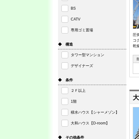
BS
CATV
専用ゴミ置場
圧
コ
◆ 構造
乾
タワー型マンション
デザイナーズ
◆ 条件
２Ｆ以上
大
1階
積水ハウス【シャーメゾン】
大和ハウス【D-room】
◆ その他条件