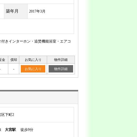
築年月
2017年3月
ニタ付きインターホン・追焚機能浴室・エアコ
証金
償却
お気に入り
物件詳細
-
-
お気に入り
物件詳細
区下町2
岸線
大宮駅
徒歩9分