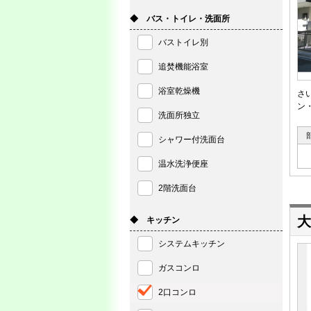
◆ バス・トイレ・洗面所
バストイレ別
追焚機能浴室
浴室乾燥機
さ
ン
洗面所独立
シャワー付洗面台
温水洗浄便座
2階洗面台
大
◆ キッチン
システムキッチン
ガスコンロ
2口コンロ