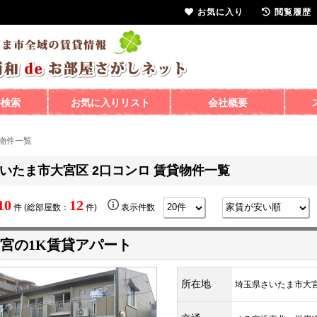
お気に入り
閲覧履歴
件検索
お気に入りリスト
会社概要
貸物件一覧
いたま市大宮区 2口コンロ 賃貸物件一覧
10
12
件 (総部屋数：
件)
表示件数
宮の1K賃貸アパート
所在地
埼玉県さいたま市大