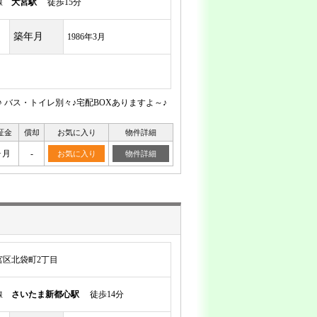
岸線
大宮駅
徒歩15分
築年月
1986年3月
 バス・トイレ別々♪宅配BOXありますよ～♪
証金
償却
お気に入り
物件詳細
ヶ月
-
お気に入り
物件詳細
宮区北袋町2丁目
岸線
さいたま新都心駅
徒歩14分