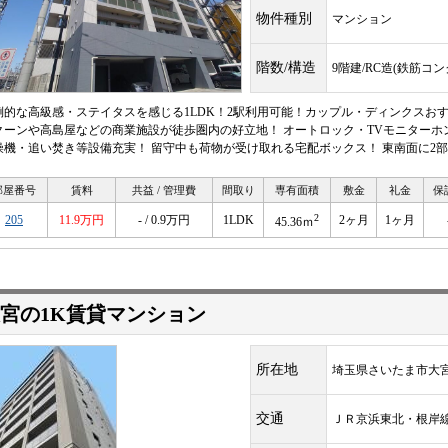
物件種別
マンション
階数/構造
9階建/RC造(鉄筋コ
倒的な高級感・ステイタスを感じる1LDK！2駅利用可能！カップル・ディンクスおす
クーンや高島屋などの商業施設が徒歩圏内の好立地！ オートロック・TVモニター
燥機・追い焚き等設備充実！ 留守中も荷物が受け取れる宅配ボックス！ 東南面に2
部屋番号
賃料
共益 / 管理費
間取り
専有面積
敷金
礼金
保
2
205
11.9万円
- / 0.9万円
1LDK
2ヶ月
1ヶ月
45.36ｍ
宮の1K賃貸マンション
所在地
埼玉県さいたま市大宮
交通
ＪＲ京浜東北・根