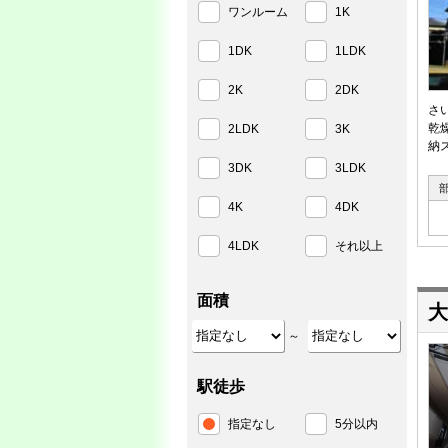
ワンルーム
1K
1DK
1LDK
2K
2DK
さ
乾
2LDK
3K
納
3DK
3LDK
4K
4DK
4LDK
それ以上
面積
大
～
駅徒歩
指定なし
5分以内