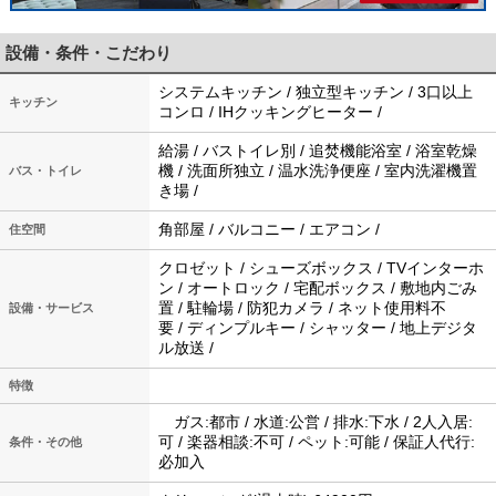
設備・条件・こだわり
システムキッチン / 独立型キッチン / 3口以上
キッチン
コンロ / IHクッキングヒーター /
給湯 / バストイレ別 / 追焚機能浴室 / 浴室乾燥
機 / 洗面所独立 / 温水洗浄便座 / 室内洗濯機置
バス・トイレ
き場 /
角部屋 / バルコニー / エアコン /
住空間
クロゼット / シューズボックス / TVインターホ
ン / オートロック / 宅配ボックス / 敷地内ごみ
置 / 駐輪場 / 防犯カメラ / ネット使用料不
設備・サービス
要 / ディンプルキー / シャッター / 地上デジタ
ル放送 /
特徴
ガス:都市 / 水道:公営 / 排水:下水 / 2人入居:
可 / 楽器相談:不可 / ペット:可能 / 保証人代行:
条件・その他
必加入