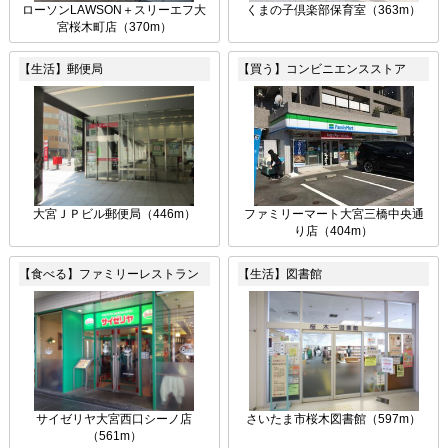
ローソンLAWSON＋スリーエフ大
くまの子倶楽部保育室（363m）
宮桜木町店（370m）
【生活】郵便局
【買う】コンビニエンスストア
大宮ＪＰビル郵便局（446m）
ファミリーマート大宮三橋中央通
り店（404m）
【食べる】ファミリーレストラン
【生活】図書館
サイゼリヤ大宮西口シーノ店
さいたま市桜木図書館（597m）
（561m）