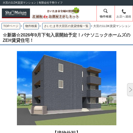
大宮の1LDK賃貸マンション | 有限会社千勢ライフ
物件検索
お店へ連絡
TOPページ
>
物件検索
>
さいたま市大宮区の賃貸情報一覧
>
大宮の1LDK賃貸マンション
☆新築☆2026年9月下旬入居開始予定！パナソニックホームズの
ZEH賃貸住宅！
【建物外観】