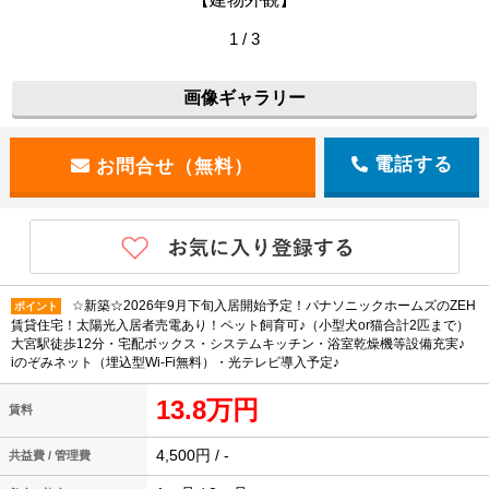
1 / 3
画像ギャラリー
電話する
☆新築☆2026年9月下旬入居開始予定！パナソニックホームズのZEH
ポイント
賃貸住宅！太陽光入居者売電あり！ペット飼育可♪（小型犬or猫合計2匹まで）
大宮駅徒歩12分・宅配ボックス・システムキッチン・浴室乾燥機等設備充実♪
iのぞみネット（埋込型Wi-Fi無料）・光テレビ導入予定♪
13.8万円
賃料
4,500円 / -
共益費 / 管理費