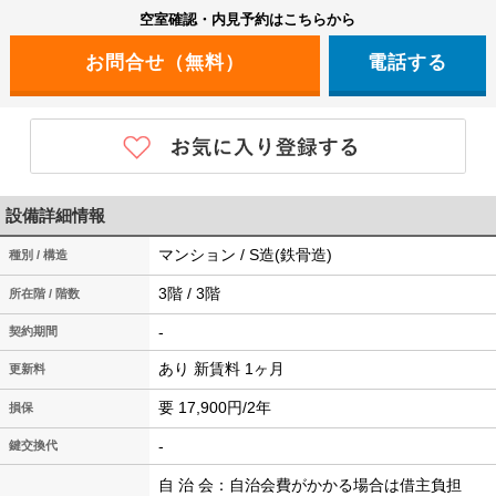
空室確認・内見予約はこちらから
電話する
設備詳細情報
マンション / S造(鉄骨造)
種別 / 構造
3階 / 3階
所在階 / 階数
-
契約期間
あり 新賃料 1ヶ月
更新料
要 17,900円/2年
損保
-
鍵交換代
自 治 会：自治会費がかかる場合は借主負担