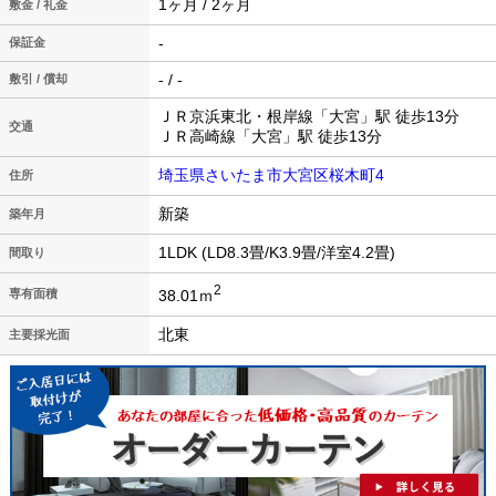
1ヶ月 / 2ヶ月
敷金 / 礼金
-
保証金
- / -
敷引 / 償却
ＪＲ京浜東北・根岸線「大宮」駅 徒歩13分
交通
ＪＲ高崎線「大宮」駅 徒歩13分
埼玉県さいたま市大宮区桜木町4
住所
新築
築年月
1LDK (LD8.3畳/K3.9畳/洋室4.2畳)
間取り
2
38.01ｍ
専有面積
北東
主要採光面