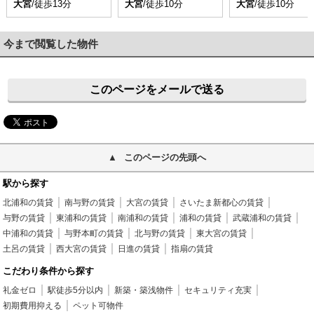
大宮
/徒歩13分
大宮
/徒歩10分
大宮
/徒歩10分
今まで閲覧した物件
このページをメールで送る
このページの先頭へ
駅から探す
北浦和の賃貸
南与野の賃貸
大宮の賃貸
さいたま新都心の賃貸
与野の賃貸
東浦和の賃貸
南浦和の賃貸
浦和の賃貸
武蔵浦和の賃貸
中浦和の賃貸
与野本町の賃貸
北与野の賃貸
東大宮の賃貸
土呂の賃貸
西大宮の賃貸
日進の賃貸
指扇の賃貸
こだわり条件から探す
礼金ゼロ
駅徒歩5分以内
新築・築浅物件
セキュリティ充実
初期費用抑える
ペット可物件