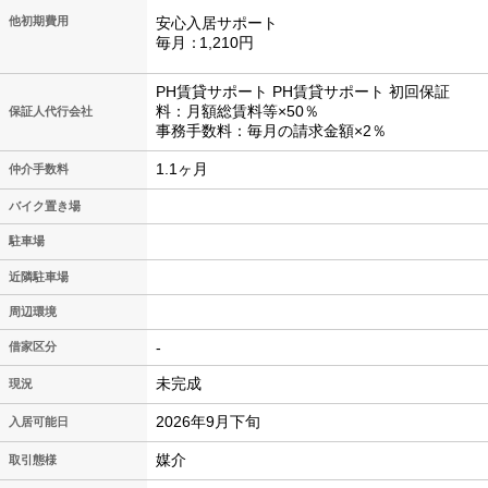
他初期費用
安心入居サポート
毎月
1,210円
PH賃貸サポート PH賃貸サポート 初回保証
料：月額総賃料等×50％
保証人代行会社
事務手数料：毎月の請求金額×2％
1.1ヶ月
仲介手数料
バイク置き場
駐車場
近隣駐車場
周辺環境
-
借家区分
未完成
現況
2026年9月下旬
入居可能日
媒介
取引態様