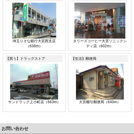
埼玉りそな銀行大宮西支店
タリーズコーヒー大宮ソニックシ
（636m）
ティ店（602m）
【買う】ドラッグストア
【生活】郵便局
サンドラッグ上小町店（663m）
大宮櫛引郵便局（640m）
お問い合わせ