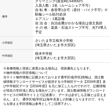
クリーニング(退去時):64900円
入居人数：2名（ルームシェア不可）
自 転 車：各世帯1台可（原付・バイク不可）※
駐輪シール貼付必須
備考
エアコン：1基設備
自 治 会：自治会費がかかる場合は借主負担
そ の 他：楽器・石油ストーブ不可、光TV導入
予定
さいたま市立桜木小学校
小学校区
(埼玉県さいたま市大宮区)
桜木中学校
中学校区
(埼玉県さいたま市大宮区)
※各種情報と現状に差異がある場合は、現状優先となります。
※物件情報の学区情報について
当サイト物件情報に記載されております通学区域(学区)情報は、国土数
値情報ダウンロードサービスが提供する小学校区データ【2016年度】及
び中学校区データ【2016年度】を元に加工したものですので、記載情報
が現在の学区域と異なる場合がございます。国土数値情報ダウンロード
サービスのWEBサイト上で記述通り、データは必ずしも正確とは言えま
せん。また、通学区域(学区)は毎年見直しの対象となりますので、そち
らを踏まえ学区情報は参考としてご活用下さい。