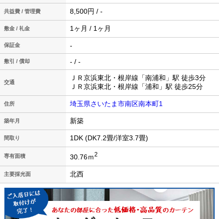
8,500円 / -
共益費 / 管理費
1ヶ月 / 1ヶ月
敷金 / 礼金
-
保証金
- / -
敷引 / 償却
ＪＲ京浜東北・根岸線「南浦和」駅 徒歩3分
交通
ＪＲ京浜東北・根岸線「浦和」駅 徒歩25分
埼玉県さいたま市南区南本町1
住所
新築
築年月
1DK (DK7.2畳/洋室3.7畳)
間取り
2
30.76ｍ
専有面積
北西
主要採光面