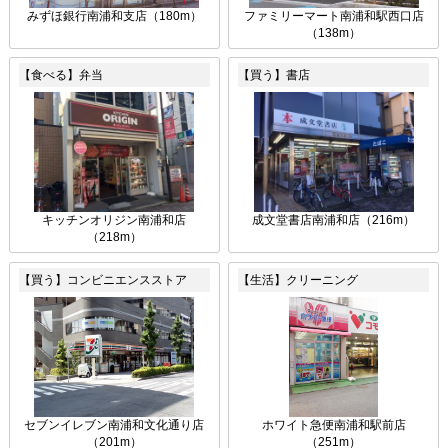
みずほ銀行南浦和支店（180m）
ファミリーマート南浦和駅西口店
（138m）
【食べる】弁当
【買う】書店
キッチンオリジン南浦和店
成文堂書店南浦和店（216m）
（218m）
【買う】コンビニエンスストア
【生活】クリーニング
セブンイレブン南浦和文化通り店
ホワイト急便南浦和駅前店
（201m）
（251m）