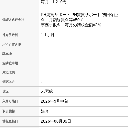
毎月
1,210円
PH賃貸サポート PH賃貸サポート 初回保証
料：月額総賃料等×50％
保証人代行会社
事務手数料：毎月の請求金額×2％
1.1ヶ月
仲介手数料
バイク置き場
駐車場
近隣駐車場
周辺環境
-
借家区分
未完成
現況
2026年9月中旬
入居可能日
媒介
取引態様
2026年08月06日
情報更新日