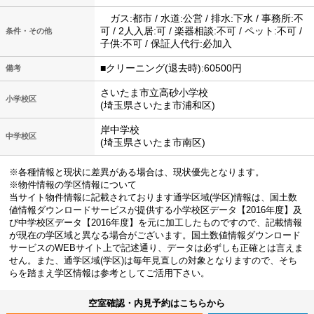
ガス:都市 / 水道:公営 / 排水:下水 / 事務所:不
可 / 2人入居:可 / 楽器相談:不可 / ペット:不可 /
条件・その他
子供:不可 / 保証人代行:必加入
■クリーニング(退去時):60500円
備考
さいたま市立高砂小学校
小学校区
(埼玉県さいたま市浦和区)
岸中学校
中学校区
(埼玉県さいたま市南区)
※各種情報と現状に差異がある場合は、現状優先となります。
※物件情報の学区情報について
当サイト物件情報に記載されております通学区域(学区)情報は、国土数
値情報ダウンロードサービスが提供する小学校区データ【2016年度】及
び中学校区データ【2016年度】を元に加工したものですので、記載情報
が現在の学区域と異なる場合がございます。国土数値情報ダウンロード
サービスのWEBサイト上で記述通り、データは必ずしも正確とは言えま
せん。また、通学区域(学区)は毎年見直しの対象となりますので、そち
らを踏まえ学区情報は参考としてご活用下さい。
空室確認・内見予約はこちらから