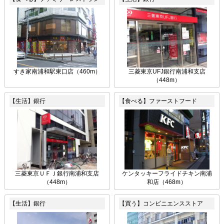
すき家南浦和駅東口店（460m）
三菱東京UFJ銀行南浦和支店
（448m）
【生活】銀行
【食べる】ファーストフード
三菱東京ＵＦＪ銀行南浦和支店
ケンタッキーフライドチキン南浦
（448m）
和店（468m）
【生活】銀行
【買う】コンビニエンスストア