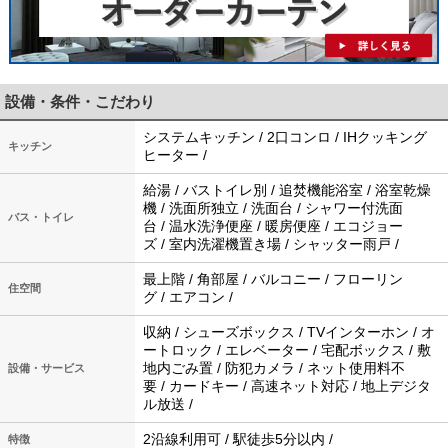
設備・条件・こだわり
システムキッチン / 2口コンロ / IHクッキング
キッチン
ヒーター /
給湯 / バストイレ別 / 追焚機能浴室 / 浴室乾燥
機 / 洗面所独立 / 洗面台 / シャワー付洗面
バス・トイレ
台 / 温水洗浄便座 / 暖房便座 / エコジョー
ズ / 室内洗濯機置き場 / シャッター雨戸 /
最上階 / 角部屋 / バルコニー / フローリン
住空間
グ / エアコン /
収納 / シューズボックス / TVインターホン / オ
ートロック / エレベーター / 宅配ボックス / 敷
地内ごみ置 / 防犯カメラ / ネット使用料不
設備・サービス
要 / カードキー / 高速ネット対応 / 地上デジタ
ル放送 /
2沿線利用可 / 駅徒歩5分以内 /
特徴