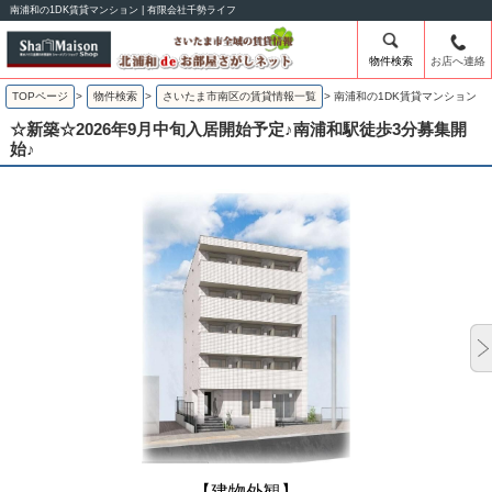
南浦和の1DK賃貸マンション | 有限会社千勢ライフ
物件検索
お店へ連絡
TOPページ
>
物件検索
>
さいたま市南区の賃貸情報一覧
>
南浦和の1DK賃貸マンション
☆新築☆2026年9月中旬入居開始予定♪南浦和駅徒歩3分募集開
始♪
【建物外観】