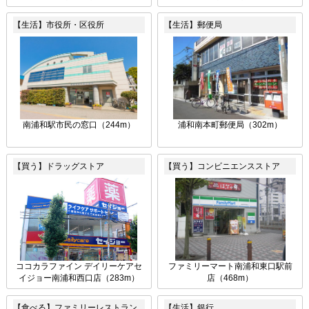
【生活】市役所・区役所
【生活】郵便局
南浦和駅市民の窓口（244m）
浦和南本町郵便局（302m）
【買う】ドラッグストア
【買う】コンビニエンスストア
ココカラファイン デイリーケアセ
ファミリーマート南浦和東口駅前
イジョー南浦和西口店（283m）
店（468m）
【食べる】ファミリーレストラン
【生活】銀行