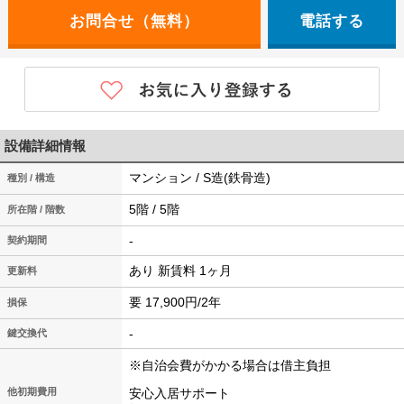
電話する
設備詳細情報
マンション / S造(鉄骨造)
種別 / 構造
5階 / 5階
所在階 / 階数
-
契約期間
あり 新賃料 1ヶ月
更新料
要 17,900円/2年
損保
-
鍵交換代
※自治会費がかかる場合は借主負担
他初期費用
安心入居サポート