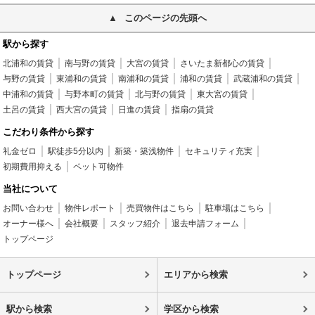
このページの先頭へ
駅から探す
北浦和の賃貸
南与野の賃貸
大宮の賃貸
さいたま新都心の賃貸
与野の賃貸
東浦和の賃貸
南浦和の賃貸
浦和の賃貸
武蔵浦和の賃貸
中浦和の賃貸
与野本町の賃貸
北与野の賃貸
東大宮の賃貸
土呂の賃貸
西大宮の賃貸
日進の賃貸
指扇の賃貸
こだわり条件から探す
礼金ゼロ
駅徒歩5分以内
新築・築浅物件
セキュリティ充実
初期費用抑える
ペット可物件
当社について
お問い合わせ
物件レポート
売買物件はこちら
駐車場はこちら
オーナー様へ
会社概要
スタッフ紹介
退去申請フォーム
トップページ
トップページ
エリアから検索
駅から検索
学区から検索