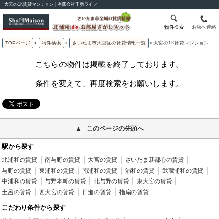
大宮の1K賃貸マンション | 有限会社千勢ライフ
物件検索
お店へ連絡
TOPページ
>
物件検索
>
さいたま市大宮区の賃貸情報一覧
>
大宮の1K賃貸マンション
こちらの物件は掲載を終了しております。
条件を変えて、再度検索をお願いします。
このページの先頭へ
駅から探す
北浦和の賃貸
南与野の賃貸
大宮の賃貸
さいたま新都心の賃貸
与野の賃貸
東浦和の賃貸
南浦和の賃貸
浦和の賃貸
武蔵浦和の賃貸
中浦和の賃貸
与野本町の賃貸
北与野の賃貸
東大宮の賃貸
土呂の賃貸
西大宮の賃貸
日進の賃貸
指扇の賃貸
こだわり条件から探す