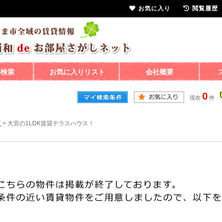
お気に入り
閲覧履歴
件検索
お気に入りリスト
会社概要
0
現在
件
覧
>
大宮の1LDK賃貸テラスハウス！