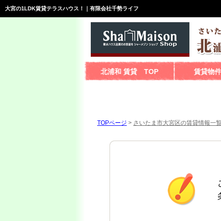
大宮の1LDK賃貸テラスハウス！｜有限会社千勢ライフ
北浦和 賃貸 TOP
賃貸物
TOPページ
>
さいたま市大宮区の賃貸情報一