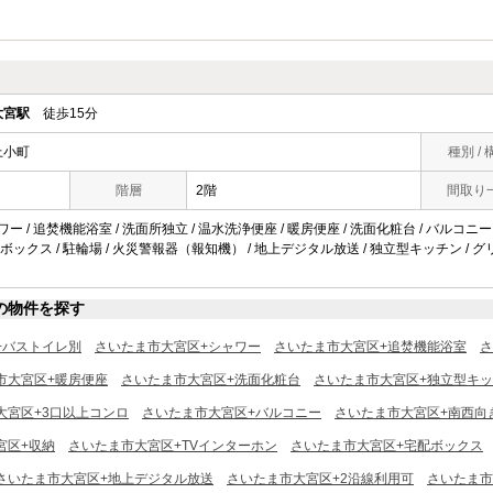
大宮駅
徒歩15分
上小町
種別 / 
階層
2階
間取り
ワー / 追焚機能浴室 / 洗面所独立 / 温水洗浄便座 / 暖房便座 / 洗面化粧台 / バルコニー 
宅配ボックス / 駐輪場 / 火災警報器（報知機） / 地上デジタル放送 / 独立型キッチン / グリ
の物件を探す
+バストイレ別
さいたま市大宮区+シャワー
さいたま市大宮区+追焚機能浴室
さ
市大宮区+暖房便座
さいたま市大宮区+洗面化粧台
さいたま市大宮区+独立型キ
大宮区+3口以上コンロ
さいたま市大宮区+バルコニー
さいたま市大宮区+南西向
宮区+収納
さいたま市大宮区+TVインターホン
さいたま市大宮区+宅配ボックス
さいたま市大宮区+地上デジタル放送
さいたま市大宮区+2沿線利用可
さいたま市