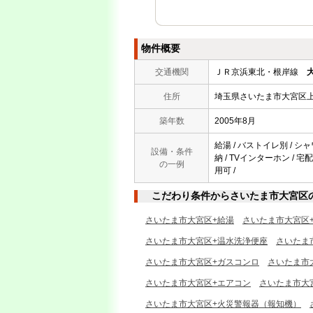
物件概要
交通機関
ＪＲ京浜東北・根岸線
住所
埼玉県さいたま市大宮区
築年数
2005年8月
給湯 / バストイレ別 / シャ
設備・条件
納 / TVインターホン / 
の一例
用可 /
こだわり条件からさいたま市大宮区
さいたま市大宮区+給湯
さいたま市大宮区
さいたま市大宮区+温水洗浄便座
さいたま
さいたま市大宮区+ガスコンロ
さいたま市
さいたま市大宮区+エアコン
さいたま市大
さいたま市大宮区+火災警報器（報知機）