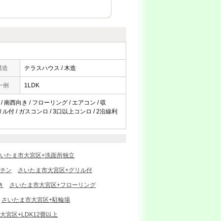
構造
テラスハウス / 木造
一例
1LDK
/ 南西向き / フローリング / エアコン / 収
ル付 / ガスコンロ / 3口以上コンロ / 2沿線利
いたま市大宮区+洗面所独立
ッチン
さいたま市大宮区+グリル付
き
さいたま市大宮区+フローリング
さいたま市大宮区+駐輪場
大宮区+LDK12畳以上