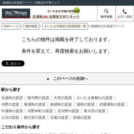
南浦和の1K賃貸アパート | 有限会社千勢ライフ
物件検索
お店へ連絡
TOPページ
>
物件検索
>
さいたま市南区の賃貸情報一覧
>
南浦和の1K賃貸アパート
こちらの物件は掲載を終了しております。
条件を変えて、再度検索をお願いします。
このページの先頭へ
駅から探す
北浦和の賃貸
南与野の賃貸
大宮の賃貸
さいたま新都心の賃貸
与野の賃貸
東浦和の賃貸
南浦和の賃貸
浦和の賃貸
武蔵浦和の賃貸
中浦和の賃貸
与野本町の賃貸
北与野の賃貸
東大宮の賃貸
土呂の賃貸
西大宮の賃貸
日進の賃貸
指扇の賃貸
こだわり条件から探す