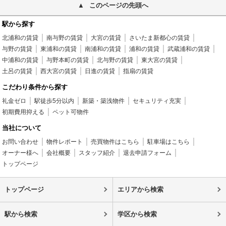
このページの先頭へ
駅から探す
北浦和の賃貸
南与野の賃貸
大宮の賃貸
さいたま新都心の賃貸
与野の賃貸
東浦和の賃貸
南浦和の賃貸
浦和の賃貸
武蔵浦和の賃貸
中浦和の賃貸
与野本町の賃貸
北与野の賃貸
東大宮の賃貸
土呂の賃貸
西大宮の賃貸
日進の賃貸
指扇の賃貸
こだわり条件から探す
礼金ゼロ
駅徒歩5分以内
新築・築浅物件
セキュリティ充実
初期費用抑える
ペット可物件
当社について
お問い合わせ
物件レポート
売買物件はこちら
駐車場はこちら
オーナー様へ
会社概要
スタッフ紹介
退去申請フォーム
トップページ
トップページ
エリアから検索
駅から検索
学区から検索