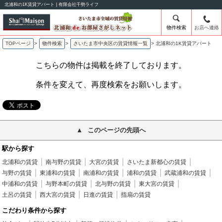
北浦和の1K賃貸アパート | 有限会社千勢ライフ
物件検索
お店へ連絡
TOPページ
>
物件検索
>
さいたま市中央区の賃貸情報一覧
>
北浦和の1K賃貸アパート
こちらの物件は掲載を終了しております。
条件を変えて、再度検索をお願いします。
このページの先頭へ
駅から探す
北浦和の賃貸
南与野の賃貸
大宮の賃貸
さいたま新都心の賃貸
与野の賃貸
東浦和の賃貸
南浦和の賃貸
浦和の賃貸
武蔵浦和の賃貸
中浦和の賃貸
与野本町の賃貸
北与野の賃貸
東大宮の賃貸
土呂の賃貸
西大宮の賃貸
日進の賃貸
指扇の賃貸
こだわり条件から探す