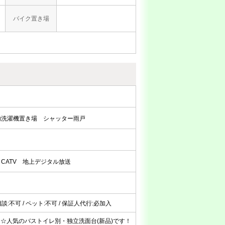
バイク置き場
内洗濯機置き場
シャッター雨戸
CATV
地上デジタル放送
器相談:不可 / ペット:不可 / 保証人代行:必加入
☆人気のバストイレ別・独立洗面台(新品)です！