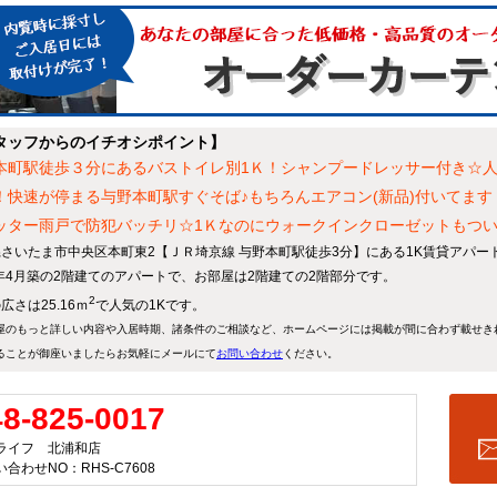
タッフからのイチオシポイント】
本町駅徒歩３分にあるバストイレ別1Ｋ！シャンプードレッサー付き☆人
！快速が停まる与野本町駅すぐそば♪もちろんエアコン(新品)付いてます
ッター雨戸で防犯バッチリ☆1Ｋなのにウォークインクローゼットもつ
さいたま市中央区本町東2【ＪＲ埼京線 与野本町駅徒歩3分】にある1K賃貸アパー
年
4月
築
の2階建てのアパートで、お部屋は2階建ての2階部分です。
2
広さは25.16ｍ
で人気の1Kです。
屋のもっと詳しい内容や入居時期、諸条件のご相談など、ホームページには掲載が間に合わず載せき
ることが御座いましたらお気軽にメールにて
お問い合わせ
ください。
48-825-0017
ライフ 北浦和店
合わせNO：RHS-C7608