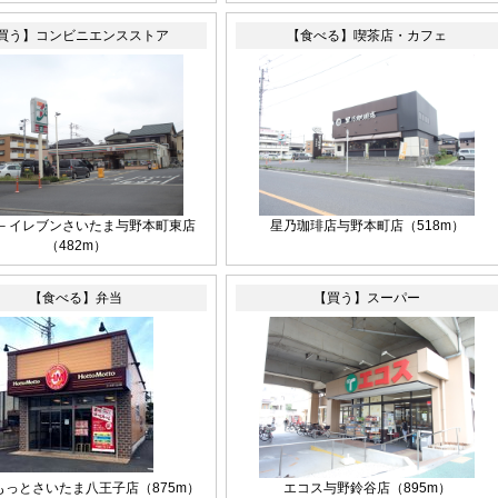
買う】コンビニエンスストア
【食べる】喫茶店・カフェ
－イレブンさいたま与野本町東店
星乃珈琲店与野本町店（518m）
（482m）
【食べる】弁当
【買う】スーパー
もっとさいたま八王子店（875m）
エコス与野鈴谷店（895m）