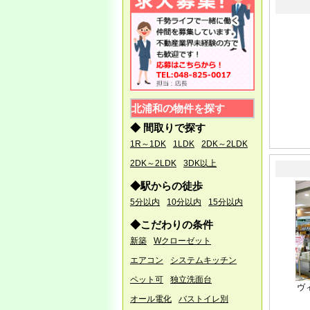
7/28
●夏季休業のお知らせ●
お客様・取引企業様 各位
誠に勝手ながら、以下のとお
り休業となります。
北浦和の物件を探す
・8月11日（日）～8月17日
（土）は夏季休暇とさせて頂
◆ 間取りで探す
きます。
1R～1DK
1LDK
2DK～2LDK
・毎週水曜日 定休
2DK～2LDK
3DK以上
8月18日（日）10：00より通
◆駅からの徒歩
常営業となります
5分以内
10分以内
15分以内
◆こだわりの条件
4/26 ●ゴールデンウィーク休
新築
Wクローゼット
暇のお知らせ●
エアコン
システムキッチン
お客様・取引企業様 各位
ペット可
独立洗面台
誠に勝手ながら以下の通り、
ヴ
休業となります。
オール電化
バストイレ別