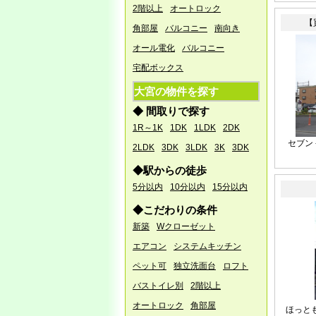
5/1（水） ～ 5/6（月祝）
2階以上
オートロック
【
角部屋
バルコニー
南向き
5/7(火）より通常営業いたしま
す。
オール電化
バルコニー
宅配ボックス
1/5
●営業開始のお知らせ●
大宮の物件を探す
あけましておめでとうござい
ます
◆ 間取りで探す
1R～1K
1DK
1LDK
2DK
本日午後より通常営業となり
ます。
セブン
2LDK
3DK
3LDK
3K
3DK
本年もよろしくお願いいたし
◆駅からの徒歩
ます。
5分以内
10分以内
15分以内
◆こだわりの条件
12/24
●年末年始休業のお
新築
Wクローゼット
知らせ●
お客様・取引企業様 各位
エアコン
システムキッチン
誠に勝手ながら、以下のとお
ペット可
独立洗面台
ロフト
り休業となります。
バストイレ別
2階以上
よろしくお願い致します。
オートロック
角部屋
ほっと