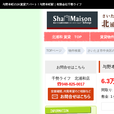
与野本町の1K賃貸アパート！与野本町駅｜有限会社千勢ライフ
北浦和 賃貸 TOP
賃貸物
TOPページ
物件検索
さいたま市中央区
与野
お問合せはこちら
千勢ライフ 北浦和店
6.3
048-825-0017
間取り: 
敷金: 1