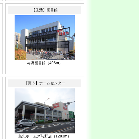
【生活】図書館
与野図書館（496m）
【買う】ホームセンター
島忠ホームズ与野店（1283m）