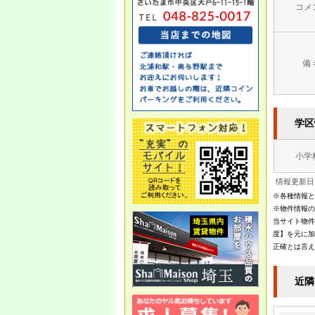
ます
コメ
本日午後より通常営業となり
ます。
本年もよろしくお願いいたし
備 
ます。
12/1
学区
●年末年始休業のお知らせ●
お客様・取引企業様 各位
小学
誠に勝手ながら、以下のとお
り休業となります。
情報更新日：
※各種情報と
・12月28日（土）～1月5日
※物件情報の
（日）は休業とさせて頂きま
当サイト物件
す。
度】を元に加
正確とは言え
・
1/6（月）14：00以降 営業
開始
近隣
1月7日（火）10：00より通常
営業となります