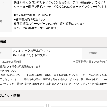
ント
快速が停まる与野本町駅すぐそば♪もちろんエアコン(新品)付いてます！
シャッター雨戸で防犯バッチリ☆1Ｋなのにウォークインクローゼット
■法人契約の場合、礼金2ヶ月
■駐車場契約時敷金1ヶ月
考
※前面道路スクールゾーンのため申請が必要になります
※バイク駐輪相談（サイズ制限有）
情報
さいたま市立与野本町小学校
校区
中学校区
(埼玉県さいたま市中央区)
2026年08月03日
次回更新予定日：2026年08月
差異がある場合は現況優先となります
学区情報について
情報に記載されております通学区域(学区)情報は、国土数値情報ダウンロードサービスが提供する小学
工したものですので、記載情報が現在の学区域と異なる場合がございます。国土数値情報ダウンロー
ません。また、通学区域(学区)は毎年見直しの対象となりますので、そちらを踏まえ学区情報は参
スポット情報