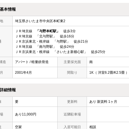
基本情報
地
埼玉県さいたま市中央区本町東2
ＪＲ埼京線
「与野本町駅」
徒歩3分
ＪＲ埼京線 「北与野駅」 徒歩16分
通
ＪＲ京浜東北・根岸線 「与野駅」 徒歩21分
ＪＲ埼京線 「南与野駅」 徒歩24分
ＪＲ京浜東北・根岸線 「さいたま新都心駅」 徒歩25分
 構造
アパート / 軽量鉄骨造
主要採光面
南
月
2001年4月
間取り
1K（ 洋室6.2畳/K2.5畳 ）
詳細情報
保
要
更新料
あり 新賃料 1ヶ月
場
あり11,000円
近隣駐車場
況
空家
入居可能日
相談