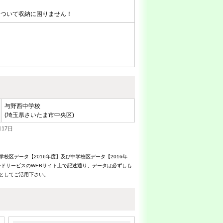
もついて収納に困りません！
与野西中学校
(埼玉県さいたま市中央区)
17日
校区データ【2016年度】及び中学校区データ【2016年
ドサービスのWEBサイト上で記述通り、データは必ずしも
考としてご活用下さい。