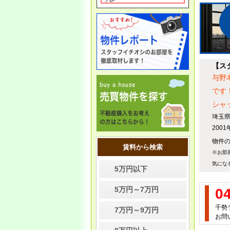
5/7(木）より通常営業いたしま
す。
12/23
【ス
＜年末年始の休業のお知らせ
与野
＞
誠に勝手ながら、年末年始に
です
伴い、下記の期間を休業とさ
シャ
せていただきます。
埼玉県
休業期間：2025年12月27日
2001
（土）〜2026年1月4日（日）
まで
物件の
賃料から検索
※お部
休業期間中に頂きました各種
お問い合わせにつきまして
気にな
5万円以下
は、
1月5日午後以降に順次対
応
させていただきます。
5万円～7万円
0
お客様にはご不便、ご迷惑を
おかけいたしますが、何卒ご
千勢
理解とご協力を賜りますよう
7万円～9万円
お問い
お願い申し上げます。