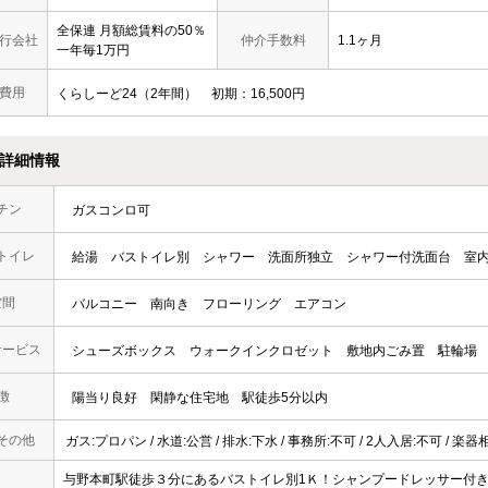
全保連 月額総賃料の50％
行会社
仲介手数料
1.1ヶ月
一年毎1万円
費用
くらしーど24（2年間）
初期
16,500円
詳細情報
チン
ガスコンロ可
トイレ
給湯
バストイレ別
シャワー
洗面所独立
シャワー付洗面台
室
空間
バルコニー
南向き
フローリング
エアコン
サービス
シューズボックス
ウォークインクロゼット
敷地内ごみ置
駐輪場
徴
陽当り良好
閑静な住宅地
駅徒歩5分以内
その他
ガス:プロパン / 水道:公営 / 排水:下水 / 事務所:不可 / 2人入居:不可 / 楽
与野本町駅徒歩３分にあるバストイレ別1Ｋ！シャンプードレッサー付き