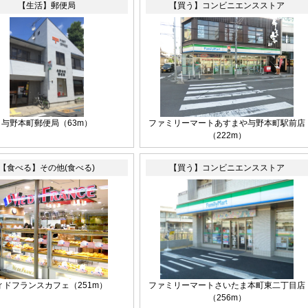
【生活】郵便局
【買う】コンビニエンスストア
与野本町郵便局（63m）
ファミリーマートあすまや与野本町駅前店
（222m）
【食べる】その他(食べる)
【買う】コンビニエンスストア
ィドフランスカフェ（251m）
ファミリーマートさいたま本町東二丁目店
（256m）