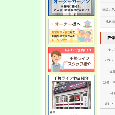
休業となります。
保証人代
5/3（土
） ～ 5/7（水）
5/8(木）より通常営業いたしま
他初期
す。
設備
3/15
●臨時休業のお知らせ●
キッ
お客様・取引企業様 各位
誠に勝手ながら、以下のとお
バス・
り休業となります。
住
・3/16（日）は社員研修のた
め休業とさせて頂きます。
設備・
特 
条件・
1/6
●営業開始のお知らせ●
あけましておめでとうござい