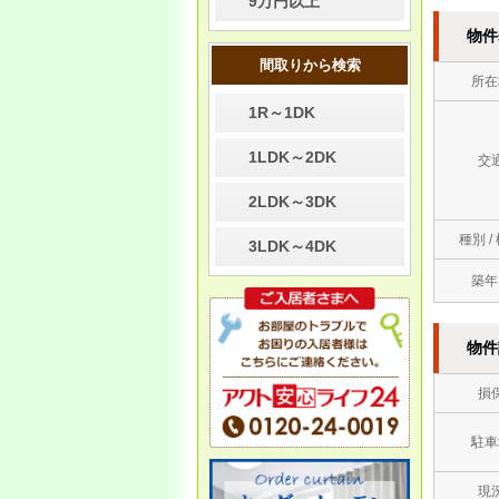
9万円以上
物件
7/27
間取りから検索
●夏季休業のお知らせ●
所在
お客様・取引企業様 各位
1R～1DK
誠に勝手ながら、以下のとお
り休業となります。
1LDK～2DK
交
・
8月10日（日）～8月17日
2LDK～3DK
（日）は夏季休暇とさせて頂
きます。
種別 /
3LDK～4DK
・毎週水曜日 定休
築年
8月18日（日）10：00より通
常営業となります
物件
損
5/1 ●ゴールデンウィーク休暇
のお知らせ●
駐車
お客様・取引企業様 各位
現
誠に勝手ながら以下の通り、