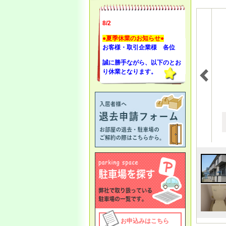
8/2
●夏季休業のお知らせ●
お客様・取引企業様 各位
誠に勝手ながら、以下のとお
り休業となります。
・
8月11日（火祝）～8月16日
（日）は夏季休業とさせて頂
きます。
8月17日（月）11：00より通
常営業となります
4/27 ●ゴールデンウィーク休
暇のお知らせ●
お客様・取引企業様 各位
誠に勝手ながら以下の通り、
休業となります。
お申込みはこちら
5/2（土
） ～ 5/6（水）