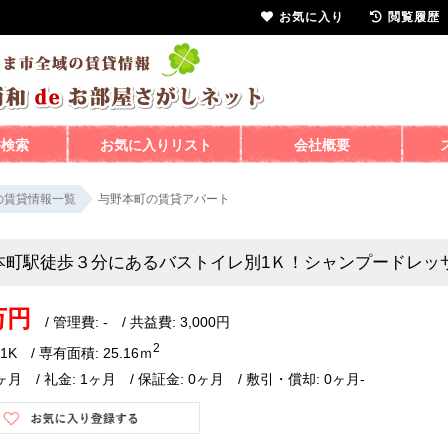
お気に入り
閲覧履歴
件検索
お気に入りリスト
会社概要
の賃貸情報一覧
与野本町の賃貸アパート
本町駅徒歩３分にあるバストイレ別1Ｋ！シャンプードレッ
万円
/ 管理費: - / 共益費: 3,000円
2
1K / 専有面積: 25.16ｍ
ヶ月 / 礼金: 1ヶ月 / 保証金: 0ヶ月 / 敷引・償却: 0ヶ月-