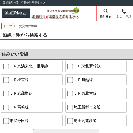
賃貸物件検索 | 有限会社千勢ライフ
物件検索
お店へ連絡
トップ
> 賃貸物件検索
沿線・駅から検索する
住みたい沿線
ＪＲ京浜東北・根岸線
ＪＲ東北新幹線
ＪＲ埼京線
ＪＲ川越線
ＪＲ武蔵野線
ＪＲ東北本線
ＪＲ高崎線
埼玉新都市交通
東武野田線
埼玉高速鉄道