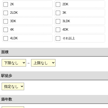
2K
2DK
2LDK
3K
3DK
3LDK
4K
4DK
4LDK
それ以上
面積
～
駅徒歩
築年数