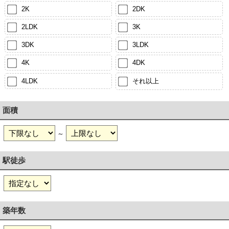
2K
2DK
2LDK
3K
3DK
3LDK
4K
4DK
4LDK
それ以上
面積
～
駅徒歩
築年数