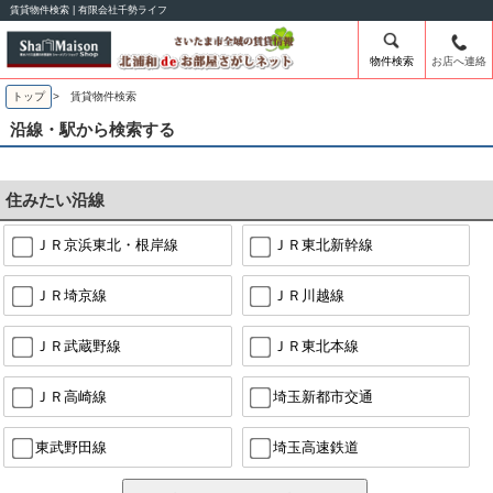
賃貸物件検索 | 有限会社千勢ライフ
物件検索
お店へ連絡
トップ
> 賃貸物件検索
沿線・駅から検索する
住みたい沿線
ＪＲ京浜東北・根岸線
ＪＲ東北新幹線
ＪＲ埼京線
ＪＲ川越線
ＪＲ武蔵野線
ＪＲ東北本線
ＪＲ高崎線
埼玉新都市交通
東武野田線
埼玉高速鉄道