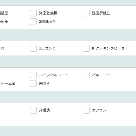
能浴室
浴室乾燥機
洗面所独立
浄便座
2階洗面台
ンロ
2口コンロ
IHクッキングヒーター
ルーフバルコニー
バルコニー
フォーム済
南向き
床暖房
エアコン