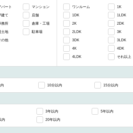
アパート
マンション
ワンルーム
1K
戸建て
店舗
1DK
1LDK
事務所
倉庫・工場
2K
2DK
貸土地
駐車場
2LDK
3K
その他
3DK
3LDK
4K
4DK
4LDK
それ以上
以内
10分以内
15分以内
3年以内
5年以内
以内
20年以内