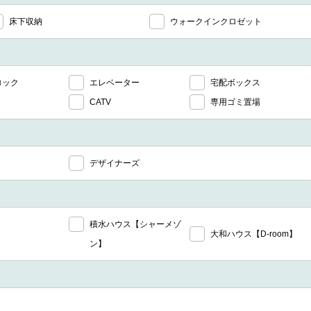
床下収納
ウォークインクロゼット
ロック
エレベーター
宅配ボックス
CATV
専用ゴミ置場
デザイナーズ
積水ハウス【シャーメゾ
大和ハウス【D-room】
ン】