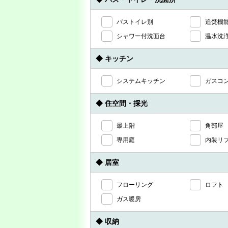
バストイレ別
追焚機
シャワー付洗面台
温水洗
◆ キッチン
システムキッチン
ガスコ
◆ 住空間・採光
最上階
角部屋
専用庭
内装リ
◆ 居室
フローリング
ロフト
ガス暖房
◆ 収納