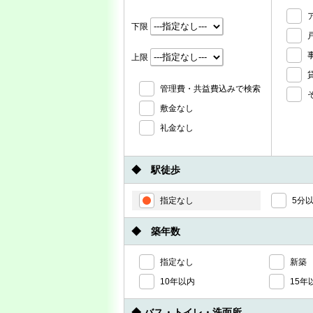
下限
上限
管理費・共益費込みで検索
敷金なし
礼金なし
◆ 駅徒歩
指定なし
5分
◆ 築年数
指定なし
新築
10年以内
15年
◆ バス・トイレ・洗面所