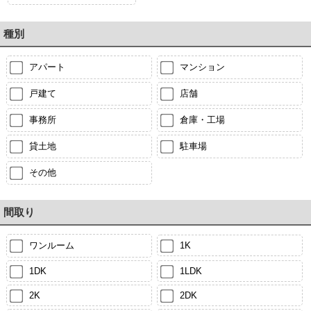
種別
アパート
マンション
戸建て
店舗
事務所
倉庫・工場
貸土地
駐車場
その他
間取り
ワンルーム
1K
1DK
1LDK
2K
2DK