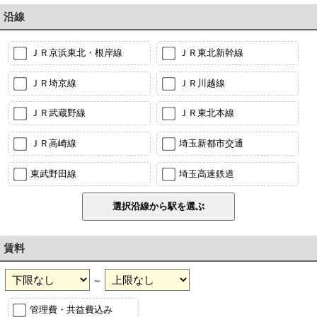
沿線
ＪＲ京浜東北・根岸線
ＪＲ東北新幹線
ＪＲ埼京線
ＪＲ川越線
ＪＲ武蔵野線
ＪＲ東北本線
ＪＲ高崎線
埼玉新都市交通
東武野田線
埼玉高速鉄道
賃料
～
管理費・共益費込み