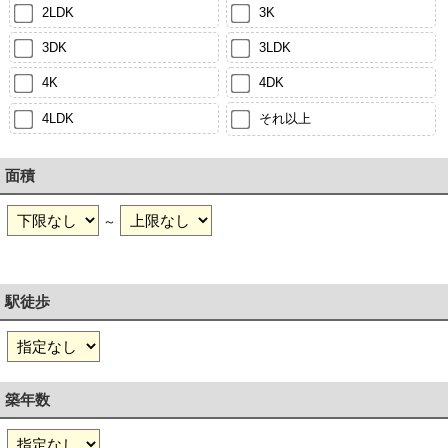
2LDK
3K
3DK
3LDK
4K
4DK
4LDK
それ以上
面積
～
駅徒歩
築年数