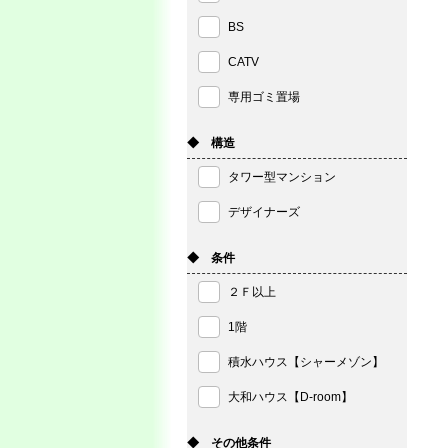
BS
CATV
専用ゴミ置場
◆ 構造
タワー型マンション
デザイナーズ
◆ 条件
２Ｆ以上
1階
積水ハウス【シャーメゾン】
大和ハウス【D-room】
◆ その他条件