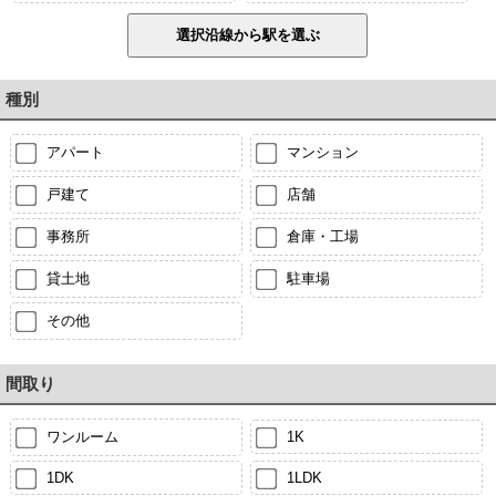
種別
アパート
マンション
戸建て
店舗
事務所
倉庫・工場
貸土地
駐車場
その他
間取り
ワンルーム
1K
1DK
1LDK